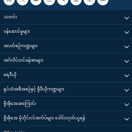
သတင်း
၀န်ဆောင်မှုများ
အပတ်စဉ်ကဏ္ဍများ
အင်္ဂလိပ်သင်ခန်းစာများ
ရေဒီယို
ရုပ်သံအစီအစဉ်နှင့် ဗွီဒီယိုကဏ္ဍများ
ဗွီအိုအေအကြောင်း
ဗွီအိုအေ မိုဘိုင်းလ်အက်ပ်များ ဒေါင်းလုတ်ယူရန်