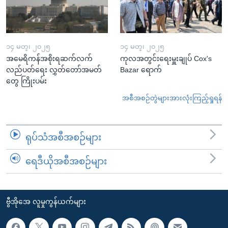
၁၄ မတ္၊ ၂၀၂၅
၁၄ မတ္၊ ၂၀၂၅
အမေရိကန်အစိုးရဆက်လက်
ကုလအတွင်းရေးမှူးချုပ် Cox's
လည်ပတ်ရေး လွှတ်တော်အမတ်
Bazar ရောက်
တွေ ကြိုးပမ်း
အစီအစဉ်တွဲများအားလုံးကြည့်ရှုရန်
ရုပ်သံအစီအစဉ်များ
ရေဒီယိုအစီအစဉ်များ
ဗွီအိုအေ လူမှုကွန်ယက်များ