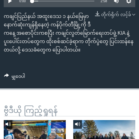
အ
0:00
2:58
သုတပဒေသာ အင်္ဂလိပ်စာ
ညွန်း
Learning English
တိုက်ရိုက် လင့်ခ်
ကချင်ပြည်နယ် အထူးဒေသ ၁ နယ်မြေမှာ
စာမျက်နှာ
နောက်ဆုံးကျန်ရှိနေတဲ့ ကန်ပိုက်တီမြို့ကို ဒီ
သို့
ဗွီအိုအေ လူမှုကွန်ယက်များ
ကနေ့ အစောပိုင်းကစပြီး ကချင်လွတ်မြောက်ရေးတပ်ဖွဲ့ KIA နဲ့
ကျော်
ပူးပေါင်းတပ်တွေက ထိုးစစ်ဆင်ခဲ့ရာက တိုက်ပွဲတွေ ပြင်းထန်နေ
ကြည့်
တယ်လို့ ဒေသခံတွေက ပြောပါတယ်။
ရန်
ဘာသာစကားများ
ရှာဖွေ
ရန်
မျှဝေပါ
နေရာ
သို့
ကျော်
ရန်
ဗွီဒီယို ကြည့်ရှုရန်