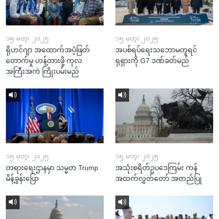
၁၅ မတ္၊ ၂၀၂၅
၁၅ မတ္၊ ၂၀၂၅
ရိုဟင်ဂျာ အထောက်အပံ့ဖြတ်
အပစ်ရပ်ရေးသဘောမတူရင်
တောက်မှု ဟန့်တားဖို့ ကုလ
ရုရှားကို G7 ဒဏ်ခတ်မည်
အကြီးအကဲ ကြိုးပမ်းမည်
၁၅ မတ္၊ ၂၀၂၅
၁၅ မတ္၊ ၂၀၂၅
တရားရေးဌာနမှာ သမ္မတ Trump
အသုံးစရိတ်ဥပဒေကြမ်း ကန်
မိန့်ခွန်းပြော
အထက်လွှတ်တော် အတည်ပြု