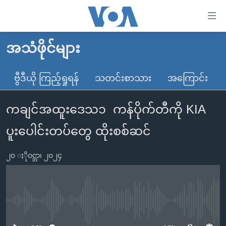
သုံး
ရ
လွယ်ကူ
အသံဖိုင်များ
မူလစာမျက်နှာ
စေ
မြန်မာ
ဗွီဒီယို ကြည့်ရှုရန်
သတင်းစာသား
အကြောင်း
သည့်
ကမ္ဘာ့သတင်းများ
Link
ကချင်အထူးဒေသ၁ ကန်ပိုက်တီကို KIA
ဗွီဒီယို
နိုင်ငံတကာ
များ
သတင်းလွတ်လပ်ခွင့်
အမေရိကန်
ပူးပေါင်းတပ်တွေ ထိုးစစ်ဆင်
ပင်မ
ရပ်ဝန်းတခု လမ်းတခု အလွန်
တရုတ်
အကြောင်းအရာ
၂၀ ႏိုဝင္ဘာ၊ ၂၀၂၄
သို့
အင်္ဂလိပ်စာလေ့လာမယ်
အစ္စရေး-ပါလက်စတိုင်း
ကျော်
အပတ်စဉ်ကဏ္ဍများ
အမေရိကန်သုံးအီဒီယံ
ကြည့်
ရေဒီယိုနှင့်ရုပ်သံ အချက်အလက်များ
မကြေးမုံရဲ့ အင်္ဂလိပ်စာ
ရေဒီယို
ရန်
No media source currently available
ပင်မ
ရေဒီယို/တီဗွီအစီအစဉ်
ရုပ်ရှင်ထဲက အင်္ဂလိပ်စာ
တီဗွီ