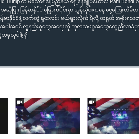
 Trump က ဖလော်ရီဒါပြည်နယ် ရှေ့နေချုပ်ဟောင်း Pam Bondi ကို 
့ အဆိုပြု၊ မြန်မာနိုင်ငံ မြောက်ပိုင်းမှာ အွန်လိုင်းကနေ ငွေကြေးလိမ်
်မာနိုင်ငံနဲ့ လက်တွဲ ရှင်းလင်း ဖယ်ရှားလိုက်ပြီလို့ တရုတ် အစိုး
ာတွေအပါအဝင် လူနည်းစုတွေအရေးကို ကုလသမဂ္ဂအထွေထွေညီလာခံမှာ ရှ
ခုလုပ်ဖို့ ရှိ