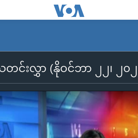
ီသတင်းလွှာ (နိုဝင်ဘာ ၂၂၊ ၂၀