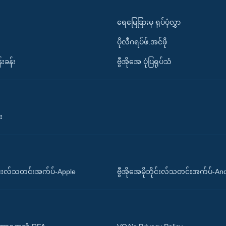
ရေမြေခြားမှ ရုပ်ပုံလွှာ
ပိုလီဂရပ်ဖ်.အင်ဖို
်းခန်း
ဗွီအိုအေ ပုံပြရုပ်သံ
း
ိုင်းလ်သတင်းအက်ပ်-Apple
ဗွီအိုအေမိုဘိုင်းလ်သတင်းအက်ပ်-An