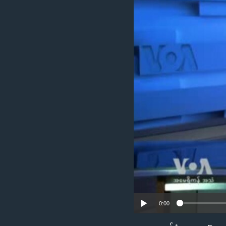
သုတပဒေသာ အင်္ဂလိပ်စာ
အ
ညွန်း
စာမျက်နှာ
သို့
ကျော်
ကြည့်
ရန်
ရှာဖွေ
ရန်
နေရာ
သို့
ကျော်
ရန်
0:00