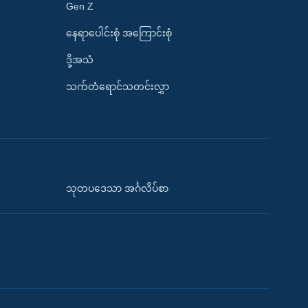
Gen Z
နေရာပေါင်းစုံ အကြောင်းစုံ
ဒို့အသံ
သက်တံရောင်သတင်းလွှာ
သုတပဒေသာ အင်္ဂလိပ်စာ