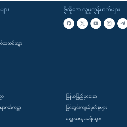
ုများ
ဗွီအိုအေ လူမှုကွန်ယက်များ
းလ်သတင်းလွှာ
ပညာ
မြန်မာပြည်မှပေးစာ
အနာဂတ်ကမ္ဘာ
မြင်ကွင်းကျယ်မှတ်စုများ
ကမ္ဘာတလွှားခရီးသွား