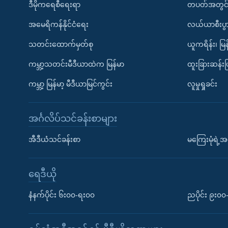
ဒီမိုကရေစီရေးရာ
တပတ်အတွင်
အမေရိကန်နိုင်ငံရေး
လယ်ယာစီးပွ
သတင်းထောက်မှတ်စု
ယူကရိန်း၊ မြန
ကမ္ဘာ့သတင်းမီဒီယာထဲက မြန်မာ
ထူးခြားဆန်း
ကမ္ဘာ့ မြန်မာ့ မီဒီယာမြင်ကွင်း
လူမှုရှုခင်း
အင်္ဂလိပ်သင်ခန်းစာများ
အီဒီယံသင်ခန်းစာ
မကြေးမုံရဲ့အင
ရေဒီယို
နံနက်ပိုင်း ၆း၀၀-ရး၀၀
ညပိုင်း ၉း၀