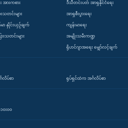
း အားကစား
ဒီသီတင်းပတ် အာရှနိုင်ငံရေး
ားသတင်းများ
အာရှစီးပွားရေး
်မာ နှိုင်းယှဉ်ချက်
ကျန်းမာရေး
ပြားသတင်းများ
အမျိုးသမီးကဏ္ဍ
ရိုဟင်ဂျာအရေး မျှော်လင့်ချက်
်္ဂလိပ်စာ
ရုပ်ရှင်ထဲက အင်္ဂလိပ်စာ
၀-၁၀း၀၀