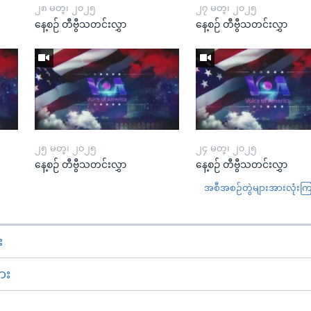
၂၈ မတ္၊ ၂၀၂၅
၂၇ မတ္၊ ၂၀၂၅
နေ့စဉ် တီဗွီသတင်းလွှာ
နေ့စဉ် တီဗွီသတင်းလွှာ
၂၅ မတ္၊ ၂၀၂၅
၂၄ မတ္၊ ၂၀၂၅
နေ့စဉ် တီဗွီသတင်းလွှာ
နေ့စဉ် တီဗွီသတင်းလွှာ
အစီအစဉ်တွဲများအားလုံးကြည့
း
ား