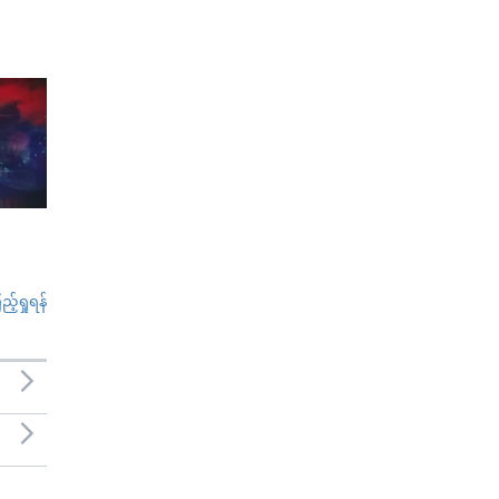
်ရှုရန်