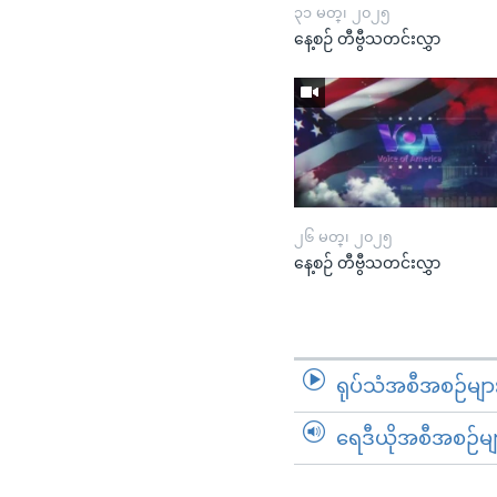
၃၁ မတ္၊ ၂၀၂၅
နေ့စဉ် တီဗွီသတင်းလွှာ
၂၆ မတ္၊ ၂၀၂၅
နေ့စဉ် တီဗွီသတင်းလွှာ
ရုပ်သံအစီအစဉ်မျာ
ရေဒီယိုအစီအစဉ်မျ