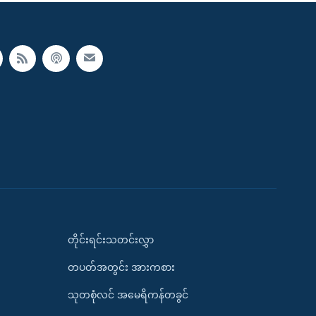
တိုင်းရင်းသတင်းလွှာ
တပတ်အတွင်း အားကစား
သုတစုံလင် အမေရိကန်တခွင်