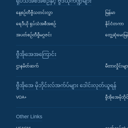
ရုပ်သံအစီအစဉ်နှင့် ဗွီဒီယိုကဏ္ဍများ
နေ့စဉ်တီဗွီသတင်းလွှာ
မြန်မာ
ရေဒီယို ရုပ်သံအစီအစဉ်
နိုင်ငံတကာ
အပတ်စဉ်တီဗွီမဂ္ဂဇင်း
တွေ့ဆုံမေးမြန
ဗွီအိုအေအကြောင်း
ဌာနမိတ်ဆက်
မီတာလှိုင်းမျာ
ဗွီအိုအေ မိုဘိုင်းလ်အက်ပ်များ ဒေါင်းလုတ်ယူရန်
Learning English
VOA+
ဗွီအိုအေမိုဘ
ဗွီအိုအေ လူမှုကွန်ယက်များ
Other Links