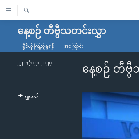
သုံး
ရ
ရှာဖွေ
လွယ်ကူ
မူလစာမျက်နှာ
နေ့စဉ် တီဗွီသတင်းလွှာ
ရ
စေ
မြန်မာ
လာ
ဗွီဒီယို ကြည့်ရှုရန်
အကြောင်း
သည့်
ဒ်
ကမ္ဘာ့သတင်းများ
Link
ဗွီဒီယို
နိုင်ငံတကာ
၂၂ ႏိုဝင္ဘာ၊ ၂၀၂၄
နေ့စဉ် တီဗွ
များ
သတင်းလွတ်လပ်ခွင့်
အမေရိကန်
ပင်မ
ရပ်ဝန်းတခု လမ်းတခု အလွန်
တရုတ်
အကြောင်းအရာ
အင်္ဂလိပ်စာလေ့လာမယ်
အစ္စရေး-ပါလက်စတိုင်း
မျှဝေပါ
သို့
အပတ်စဉ်ကဏ္ဍများ
အမေရိကန်သုံးအီဒီယံ
ကျော်
ကြည့်
ရေဒီယိုနှင့်ရုပ်သံ အချက်အလက်များ
မကြေးမုံရဲ့ အင်္ဂလိပ်စာ
ရေဒီယို
ရန်
ရေဒီယို/တီဗွီအစီအစဉ်
ရုပ်ရှင်ထဲက အင်္ဂလိပ်စာ
တီဗွီ
ပင်မ