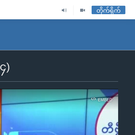
တိုက်ရိုက်
၂၄)
EMBED