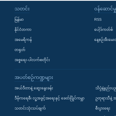
သတင်း
၀န်ဆောင်မှ
မြန်မာ
RSS
နိုင်ငံတကာ
ပေါ့ဒ်ကတ်စ်
အမေရိကန်
နေ့စဉ်အီးမေ
တရုတ်
အစ္စရေး-ပါလက်စတိုင်း
အပတ်စဉ်ကဏ္ဍများ
အယ်ဒီတာနဲ့ ဆွေးနွေးခန်း
သိပ္ပံနဲ့နည်း
ဒီမိုကရေစီ၊ လူ့အခွင့်အရေးနှင့် ခေတ်ပြိုင်ကမ္ဘာ
ဥတုရာသီနဲ့ 
သတင်းသုံးသပ်ချက်
စီးပွားရေး