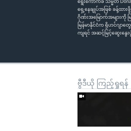
ရွေးကောက်ခံ သမ္မတ Donald
ရှေ့နေချုပ်အဖြစ် ခန့်ထားဖို
ဂိုဏ်းအမြောက်အများကို မြန
မြန်မာနိုင်ငံက ရိုဟင်ဂျ
ကျရင် အဆင့်မြင့်ဆွေးနွေးပွဲတ
ဗွီဒီယို ကြည့်ရှုရန်