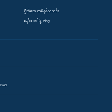
ဗွီအိုအေ တမိနစ်သတင်း
နော်သဇင်ရဲ့ Vlog
droid