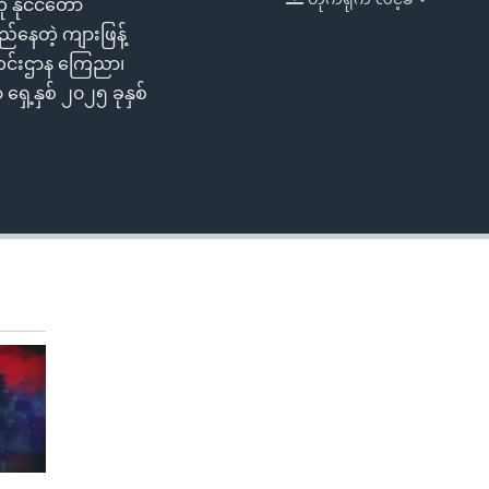
နိုင်ငံတော်
EMBED
လည်နေတဲ့ ကျားဖြန့်
ရသတင်းဌာန ကြေညာ၊
ေ့နှစ် ၂၀၂၅ ခုနှစ်