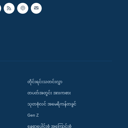
တိုင်းရင်းသတင်းလွှာ
တပတ်အတွင်း အားကစား
သုတစုံလင် အမေရိကန်တခွင်
Gen Z
နေရာပေါင်းစုံ အကြောင်းစုံ