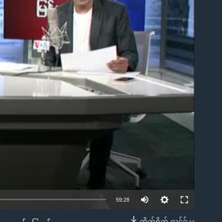
ble
59:28
တိုက်ရိုက် လင့်ခ်