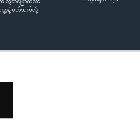
းတွေက လွတ်မြောက်လာ
EMBED
ဏ္ဍနဲ့ ပတ်သက်လို့