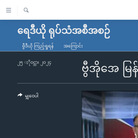
သုံး
ရ
ရှာဖွေ
လွယ်ကူ
မူလစာမျက်နှာ
ရေဒီယို ရုပ်သံအစီအစဉ်
ရ
စေ
မြန်မာ
လာ
ဗွီဒီယို ကြည့်ရှုရန်
အကြောင်း
သည့်
ဒ်
ကမ္ဘာ့သတင်းများ
Link
ဗွီဒီယို
နိုင်ငံတကာ
၂၅ ႏိုဝင္ဘာ၊ ၂၀၂၄
ဗွီအိုအေ မြ
များ
သတင်းလွတ်လပ်ခွင့်
အမေရိကန်
ပင်မ
ရပ်ဝန်းတခု လမ်းတခု အလွန်
တရုတ်
အကြောင်းအရာ
အင်္ဂလိပ်စာလေ့လာမယ်
အစ္စရေး-ပါလက်စတိုင်း
မျှဝေပါ
သို့
အပတ်စဉ်ကဏ္ဍများ
အမေရိကန်သုံးအီဒီယံ
ကျော်
ကြည့်
ရေဒီယိုနှင့်ရုပ်သံ အချက်အလက်များ
မကြေးမုံရဲ့ အင်္ဂလိပ်စာ
ရေဒီယို
ရန်
ရေဒီယို/တီဗွီအစီအစဉ်
ရုပ်ရှင်ထဲက အင်္ဂလိပ်စာ
တီဗွီ
ပင်မ