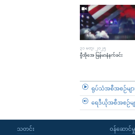
၃၁ မတ္၊ ၂၀၂၅
ဗွီအိုအေ မြန်မာနံနက်ခင်း
ရုပ်သံအစီအစဉ်မျာ
ရေဒီယိုအစီအစဉ်မျ
သတင်း
၀န်ဆောင်မှ