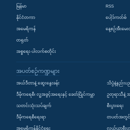
မြန်မာ
RSS
နိုင်ငံတကာ
ပေါ့ဒ်ကတ်စ်
အမေရိကန်
နေ့စဉ်အီးမေ
တရုတ်
အစ္စရေး-ပါလက်စတိုင်း
အပတ်စဉ်ကဏ္ဍများ
အယ်ဒီတာနဲ့ ဆွေးနွေးခန်း
သိပ္ပံနဲ့နည်း
ဒီမိုကရေစီ၊ လူ့အခွင့်အရေးနှင့် ခေတ်ပြိုင်ကမ္ဘာ
ဥတုရာသီနဲ့ 
သတင်းသုံးသပ်ချက်
စီးပွားရေး
ဒီမိုကရေစီရေးရာ
တပတ်အတွင်
အမေရိကန်နိုင်ငံရေး
လယ်ယာစီးပွ