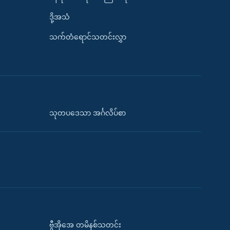
ဒို့အသံ
သက်တံရောင်သတင်းလွှာ
သုတပဒေသာ အင်္ဂလိပ်စာ
ဗွီအိုအေ တမိနစ်သတင်း