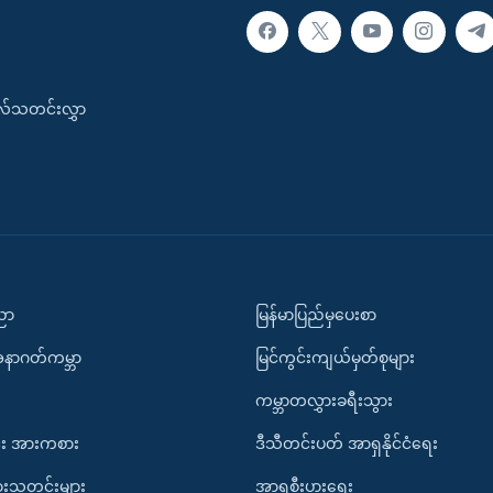
းလ်သတင်းလွှာ
ပညာ
မြန်မာပြည်မှပေးစာ
အနာဂတ်ကမ္ဘာ
မြင်ကွင်းကျယ်မှတ်စုများ
ကမ္ဘာတလွှားခရီးသွား
း အားကစား
ဒီသီတင်းပတ် အာရှနိုင်ငံရေး
ားသတင်းများ
အာရှစီးပွားရေး