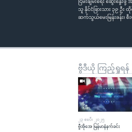
ငြိမ်းချမ်းရေး ဆွေးနွေးဖ
သူ နိုင်ငံခြားသား ၃၉ ဦး ထ
ဆက်သွယ်မေးမြန်းခန်း၊ စီး
ဗွီဒီယို ကြည့်ရှုရန်
၂၃ ဧၿပီ၊ ၂၀၂၅
ဗွီအိုအေ မြန်မာနံနက်ခင်း