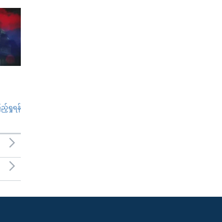
်ရှုရန်