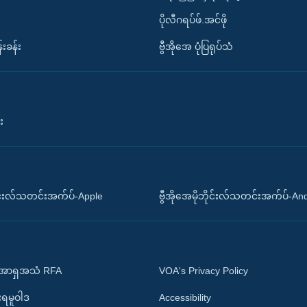
ပိုလီဂရပ်ဖ်.အင်ဖို
်းခန်း
ဗွီအိုအေ ပုံပြရုပ်သံ
း
ိုင်းလ်သတင်းအက်ပ်-Apple
ဗွီအိုအေမိုဘိုင်းလ်သတင်းအက်ပ်-An
 အာရှအသံ RFA
VOA's Privacy Policy
ုးရမူဝါဒ
Accessibility