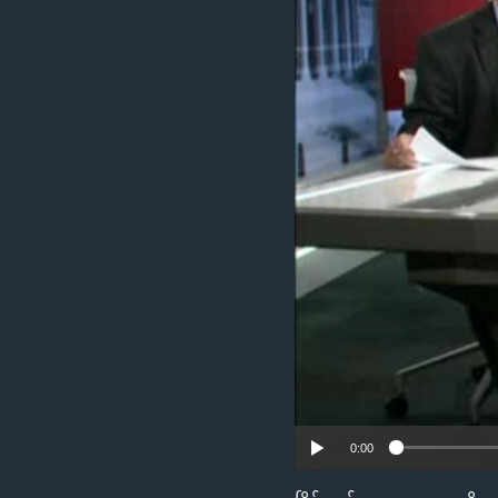
သုတပဒေသာ အင်္ဂလိပ်စာ
အ
ညွန်း
စာမျက်နှာ
သို့
ကျော်
ကြည့်
ရန်
ရှာဖွေ
ရန်
နေရာ
သို့
ကျော်
ရန်
0:00