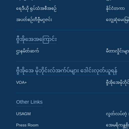
ရေဒီယို ရုပ်သံအစီအစဉ်
နိုင်ငံတကာ
အပတ်စဉ်တီဗွီမဂ္ဂဇင်း
တွေ့ဆုံမေးမြန
ဗွီအိုအေအကြောင်း
ဌာနမိတ်ဆက်
မီတာလှိုင်းမျာ
ဗွီအိုအေ မိုဘိုင်းလ်အက်ပ်များ ဒေါင်းလုတ်ယူရန်
Learning English
VOA+
ဗွီအိုအေမိုဘ
ဗွီအိုအေ လူမှုကွန်ယက်များ
Other Links
USAGM
လွတ်လပ်တဲ့
Press Room
အေမရိကန္အစိ
ဘာသာစကားများ