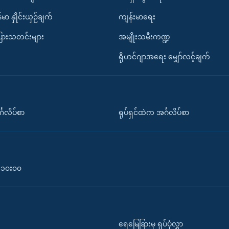
်မာ နှိုင်းယှဉ်ချက်
ကျန်းမာရေး
ပြားသတင်းများ
အမျိုးသမီးကဏ္ဍ
ရိုဟင်ဂျာအရေး မျှော်လင့်ချက်
်္ဂလိပ်စာ
ရုပ်ရှင်ထဲက အင်္ဂလိပ်စာ
၀-၁၀း၀၀
ရေမြေခြားမှ ရုပ်ပုံလွှာ