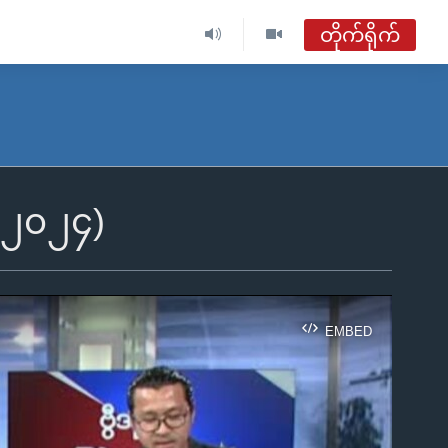
တိုက်ရိုက်
ဗွီအိုအေ မြန်မာညချမ်း
တိုက်ရိုက်ထုတ်လွှင့်မှု
အစီအစဉ်များ
၊ ၂၀၂၄)
ဗွီအိုအေ မြန်မာညချမ်း
ရေဒီယိုတိုက်ရိုက်နားဆင်ရန်
EMBED