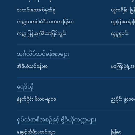
သတင်းထောက်မှတ်စု
ယူကရိန်း၊ မြန
ကမ္ဘာ့သတင်းမီဒီယာထဲက မြန်မာ
ထူးခြားဆန်း
ကမ္ဘာ့ မြန်မာ့ မီဒီယာမြင်ကွင်း
လူမှုရှုခင်း
အင်္ဂလိပ်သင်ခန်းစာများ
အီဒီယံသင်ခန်းစာ
မကြေးမုံရဲ့အင
ရေဒီယို
နံနက်ပိုင်း ၆း၀၀-ရး၀၀
ညပိုင်း ၉း၀
ရုပ်သံအစီအစဉ်နှင့် ဗွီဒီယိုကဏ္ဍများ
နေ့စဉ်တီဗွီသတင်းလွှာ
မြန်မာ