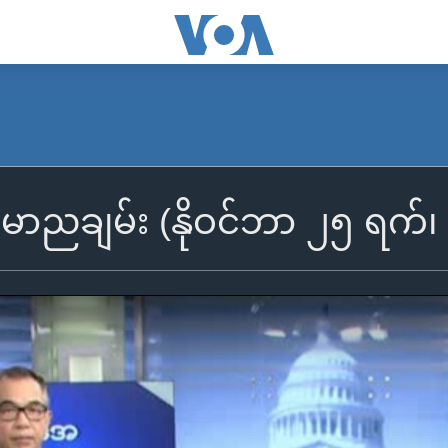
န်မာညချမ်း (နိုဝင်ဘာ ၂၅ ရက်