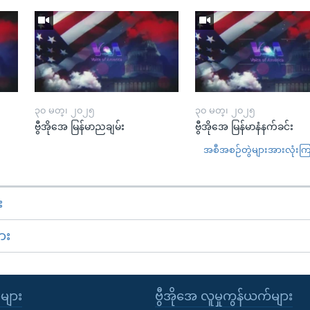
၃၀ မတ္၊ ၂၀၂၅
၃၀ မတ္၊ ၂၀၂၅
ဗွီအိုအေ မြန်မာညချမ်း
ဗွီအိုအေ မြန်မာနံနက်ခင်း
အစီအစဉ်တွဲများအားလုံးကြည့
း
ား
ုများ
ဗွီအိုအေ လူမှုကွန်ယက်များ