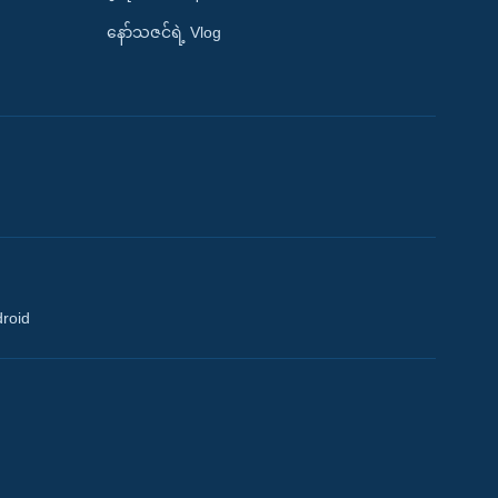
နော်သဇင်ရဲ့ Vlog
droid