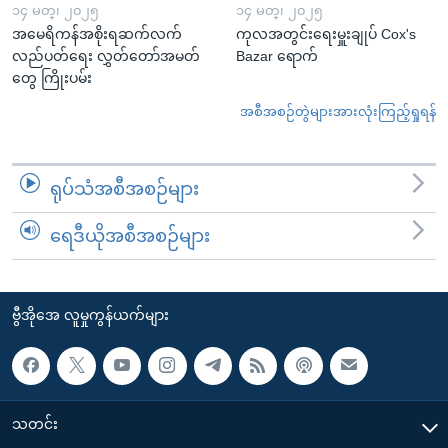
၁၄ မတ္၊ ၂၀၂၅
၁၄ မတ္၊ ၂၀၂၅
အမေရိကန်အစိုးရဆက်လက်
ကုလအတွင်းရေးမှူးချုပ် Cox's
လည်ပတ်ရေး လွှတ်တော်အမတ်
Bazar ရောက်
တွေ ကြိုးပမ်း
အစီအစဉ်တွဲများအားလုံးကြည့်ရှုရန်
ရုပ်သံအစီအစဉ်များ
ရေဒီယိုအစီအစဉ်များ
ဗွီအိုအေ လူမှုကွန်ယက်များ
သတင်း