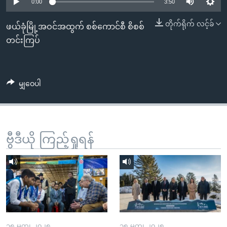
အ
0:00
3:50
သုတပဒေသာ အင်္ဂလိပ်စာ
ညွန်း
Learning English
တိုက်ရိုက် လင့်ခ်
ဖယ်ခုံမြို့အဝင်အထွက် စစ်ကောင်စီ စိစစ်
စာမျက်နှာ
တင်းကြပ်
သို့
ဗွီအိုအေ လူမှုကွန်ယက်များ
ကျော်
ကြည့်
မျှဝေပါ
ရန်
ဘာသာစကားများ
ရှာဖွေ
ရန်
နေရာ
ဗွီဒီယို ကြည့်ရှုရန်
သို့
ကျော်
ရန်
၁၅ မတ္၊ ၂၀၂၅
၁၅ မတ္၊ ၂၀၂၅