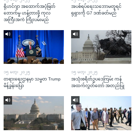
ရိုဟင်ဂျာ အထောက်အပံ့ဖြတ်
အပစ်ရပ်ရေးသဘောမတူရင်
တောက်မှု ဟန့်တားဖို့ ကုလ
ရုရှားကို G7 ဒဏ်ခတ်မည်
အကြီးအကဲ ကြိုးပမ်းမည်
၁၅ မတ္၊ ၂၀၂၅
၁၅ မတ္၊ ၂၀၂၅
တရားရေးဌာနမှာ သမ္မတ Trump
အသုံးစရိတ်ဥပဒေကြမ်း ကန်
မိန့်ခွန်းပြော
အထက်လွှတ်တော် အတည်ပြု