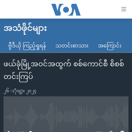
သုံး
ရ
လွယ်ကူ
အသံဖိုင်များ
မူလစာမျက်နှာ
စေ
မြန်မာ
ဗွီဒီယို ကြည့်ရှုရန်
သတင်းစာသား
အကြောင်း
သည့်
ကမ္ဘာ့သတင်းများ
Link
ဖယ်ခုံမြို့အဝင်အထွက် စစ်ကောင်စီ စိစစ်
ဗွီဒီယို
နိုင်ငံတကာ
များ
သတင်းလွတ်လပ်ခွင့်
အမေရိကန်
တင်းကြပ်
ပင်မ
ရပ်ဝန်းတခု လမ်းတခု အလွန်
တရုတ်
အကြောင်းအရာ
၂၆ ႏိုဝင္ဘာ၊ ၂၀၂၄
သို့
အင်္ဂလိပ်စာလေ့လာမယ်
အစ္စရေး-ပါလက်စတိုင်း
ကျော်
အပတ်စဉ်ကဏ္ဍများ
အမေရိကန်သုံးအီဒီယံ
ကြည့်
ရေဒီယိုနှင့်ရုပ်သံ အချက်အလက်များ
မကြေးမုံရဲ့ အင်္ဂလိပ်စာ
ရေဒီယို
ရန်
No media source currently available
ပင်မ
ရေဒီယို/တီဗွီအစီအစဉ်
ရုပ်ရှင်ထဲက အင်္ဂလိပ်စာ
တီဗွီ