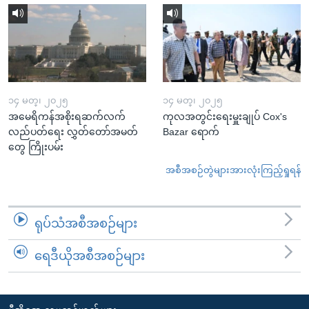
၁၄ မတ္၊ ၂၀၂၅
၁၄ မတ္၊ ၂၀၂၅
အမေရိကန်အစိုးရဆက်လက်
ကုလအတွင်းရေးမှူးချုပ် Cox's
လည်ပတ်ရေး လွှတ်တော်အမတ်
Bazar ရောက်
တွေ ကြိုးပမ်း
အစီအစဉ်တွဲများအားလုံးကြည့်ရှုရန်
ရုပ်သံအစီအစဉ်များ
ရေဒီယိုအစီအစဉ်များ