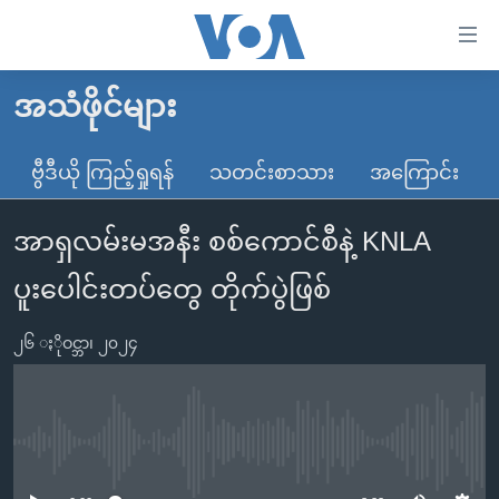
သုံး
ရ
လွယ်ကူ
အသံဖိုင်များ
မူလစာမျက်နှာ
စေ
မြန်မာ
ဗွီဒီယို ကြည့်ရှုရန်
သတင်းစာသား
အကြောင်း
သည့်
ကမ္ဘာ့သတင်းများ
Link
အာရှလမ်းမအနီး စစ်ကောင်စီနဲ့ KNLA
ဗွီဒီယို
နိုင်ငံတကာ
များ
သတင်းလွတ်လပ်ခွင့်
အမေရိကန်
ပူးပေါင်းတပ်တွေ တိုက်ပွဲဖြစ်
ပင်မ
ရပ်ဝန်းတခု လမ်းတခု အလွန်
တရုတ်
အကြောင်းအရာ
၂၆ ႏိုဝင္ဘာ၊ ၂၀၂၄
သို့
အင်္ဂလိပ်စာလေ့လာမယ်
အစ္စရေး-ပါလက်စတိုင်း
ကျော်
အပတ်စဉ်ကဏ္ဍများ
အမေရိကန်သုံးအီဒီယံ
ကြည့်
ရေဒီယိုနှင့်ရုပ်သံ အချက်အလက်များ
မကြေးမုံရဲ့ အင်္ဂလိပ်စာ
ရေဒီယို
ရန်
No media source currently available
ပင်မ
ရေဒီယို/တီဗွီအစီအစဉ်
ရုပ်ရှင်ထဲက အင်္ဂလိပ်စာ
တီဗွီ