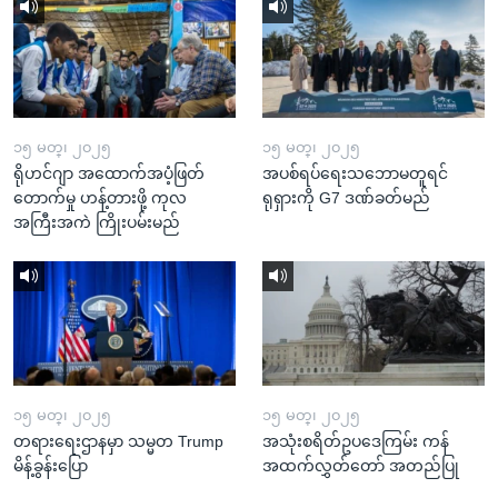
၁၅ မတ္၊ ၂၀၂၅
၁၅ မတ္၊ ၂၀၂၅
ရိုဟင်ဂျာ အထောက်အပံ့ဖြတ်
အပစ်ရပ်ရေးသဘောမတူရင်
တောက်မှု ဟန့်တားဖို့ ကုလ
ရုရှားကို G7 ဒဏ်ခတ်မည်
အကြီးအကဲ ကြိုးပမ်းမည်
၁၅ မတ္၊ ၂၀၂၅
၁၅ မတ္၊ ၂၀၂၅
တရားရေးဌာနမှာ သမ္မတ Trump
အသုံးစရိတ်ဥပဒေကြမ်း ကန်
မိန့်ခွန်းပြော
အထက်လွှတ်တော် အတည်ပြု