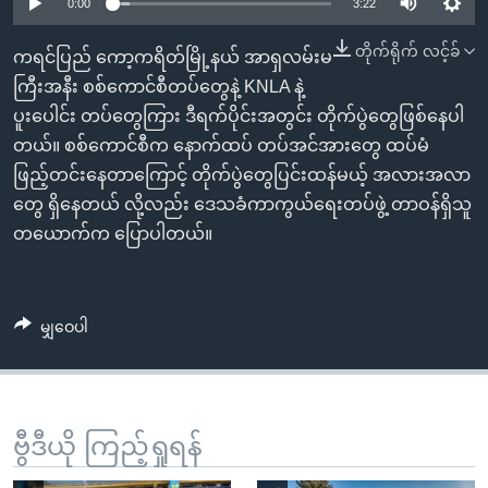
အ
0:00
3:22
သုတပဒေသာ အင်္ဂလိပ်စာ
ညွန်း
Learning English
တိုက်ရိုက် လင့်ခ်
ကရင်ပြည် ကော့ကရိတ်မြို့နယ် အာရှလမ်းမ
စာမျက်နှာ
ကြီးအနီး စစ်ကောင်စီတပ်တွေနဲ့ KNLA နဲ့
သို့
ဗွီအိုအေ လူမှုကွန်ယက်များ
ပူးပေါင်း တပ်တွေကြား ဒီရက်ပိုင်းအတွင်း တိုက်ပွဲတွေဖြစ်နေပါ
ကျော်
တယ်။ စစ်ကောင်စီက နောက်ထပ် တပ်အင်အားတွေ ထပ်မံ
ကြည့်
ဖြည့်တင်းနေတာကြောင့် တိုက်ပွဲတွေပြင်းထန်မယ့် အလားအလာ
ရန်
ဘာသာစကားများ
တွေ ရှိနေတယ် လို့လည်း ဒေသခံကာကွယ်ရေးတပ်ဖွဲ့ တာဝန်ရှိသူ
ရှာဖွေ
တယောက်က ပြောပါတယ်။
ရန်
နေရာ
သို့
မျှဝေပါ
ကျော်
ရန်
ဗွီဒီယို ကြည့်ရှုရန်