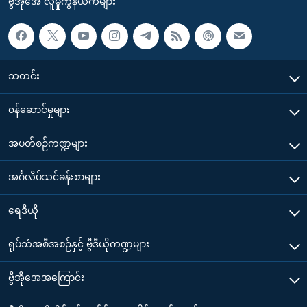
ဗွီအိုအေ လူမှုကွန်ယက်များ
သတင်း
၀န်ဆောင်မှုများ
အပတ်စဉ်ကဏ္ဍများ
အင်္ဂလိပ်သင်ခန်းစာများ
ရေဒီယို
ရုပ်သံအစီအစဉ်နှင့် ဗွီဒီယိုကဏ္ဍများ
ဗွီအိုအေအကြောင်း