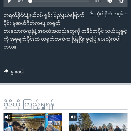
အ
0:00
4:11
သုတပဒေသာ အင်္ဂလိပ်စာ
ညွန်း
Learning English
တိုက်ရိုက် လင့်ခ်
တရုတ်နိုင်ငံနဲ့နယ်စပ် ရှမ်းပြည်နယ်မြောက်
စာမျက်နှာ
ပိုင်း မူဆယ်ဂိတ်ကနေ တရုတ်
သို့
ဗွီအိုအေ လူမှုကွန်ယက်များ
စားသောက်ကုန်နဲ့ အဝတ်အထည်တွေကို တနိုင်တပိုင် သယ်ယူခွင့်
ကျော်
ကို အခုရက်ပိုင်းထဲ တရုတ်ဘက်က ပြန်ပြီး ခွင့်ပြုပေးလိုက်ပါ
ကြည့်
တယ်။
ရန်
ဘာသာစကားများ
ရှာဖွေ
ရန်
မျှဝေပါ
နေရာ
သို့
ကျော်
ရန်
ဗွီဒီယို ကြည့်ရှုရန်