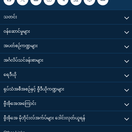
သတင်း
၀န်ဆောင်မှုများ
အပတ်စဉ်ကဏ္ဍများ
အင်္ဂလိပ်သင်ခန်းစာများ
ရေဒီယို
ရုပ်သံအစီအစဉ်နှင့် ဗွီဒီယိုကဏ္ဍများ
ဗွီအိုအေအကြောင်း
ဗွီအိုအေ မိုဘိုင်းလ်အက်ပ်များ ဒေါင်းလုတ်ယူရန်