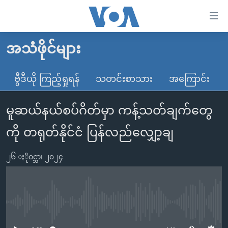
သုံး
ရ
လွယ်ကူ
အသံဖိုင်များ
မူလစာမျက်နှာ
စေ
မြန်မာ
ဗွီဒီယို ကြည့်ရှုရန်
သတင်းစာသား
အကြောင်း
သည့်
ကမ္ဘာ့သတင်းများ
Link
မူဆယ်နယ်စပ်ဂိတ်မှာ ကန့်သတ်ချက်တွေ
ဗွီဒီယို
နိုင်ငံတကာ
များ
သတင်းလွတ်လပ်ခွင့်
အမေရိကန်
ကို တရုတ်နိုင်ငံ ပြန်လည်လျှော့ချ
ပင်မ
ရပ်ဝန်းတခု လမ်းတခု အလွန်
တရုတ်
အကြောင်းအရာ
၂၆ ႏိုဝင္ဘာ၊ ၂၀၂၄
သို့
အင်္ဂလိပ်စာလေ့လာမယ်
အစ္စရေး-ပါလက်စတိုင်း
ကျော်
အပတ်စဉ်ကဏ္ဍများ
အမေရိကန်သုံးအီဒီယံ
ကြည့်
ရေဒီယိုနှင့်ရုပ်သံ အချက်အလက်များ
မကြေးမုံရဲ့ အင်္ဂလိပ်စာ
ရေဒီယို
ရန်
No media source currently available
ပင်မ
ရေဒီယို/တီဗွီအစီအစဉ်
ရုပ်ရှင်ထဲက အင်္ဂလိပ်စာ
တီဗွီ