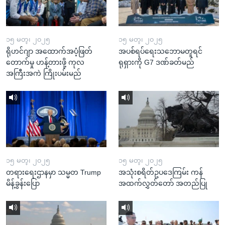
၁၅ မတ္၊ ၂၀၂၅
၁၅ မတ္၊ ၂၀၂၅
ရိုဟင်ဂျာ အထောက်အပံ့ဖြတ်
အပစ်ရပ်ရေးသဘောမတူရင်
တောက်မှု ဟန့်တားဖို့ ကုလ
ရုရှားကို G7 ဒဏ်ခတ်မည်
အကြီးအကဲ ကြိုးပမ်းမည်
၁၅ မတ္၊ ၂၀၂၅
၁၅ မတ္၊ ၂၀၂၅
တရားရေးဌာနမှာ သမ္မတ Trump
အသုံးစရိတ်ဥပဒေကြမ်း ကန်
မိန့်ခွန်းပြော
အထက်လွှတ်တော် အတည်ပြု