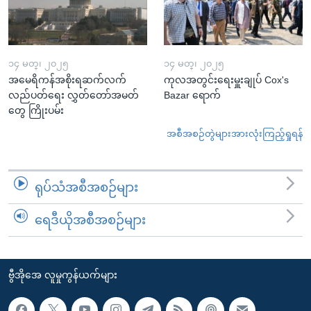
၁၄ မတ္၊ ၂၀၂၅
၁၄ မတ္၊ ၂၀၂၅
အမေရိကန်အစိုးရဆက်လက်
ကုလအတွင်းရေးမှူးချုပ် Cox's
လည်ပတ်ရေး လွှတ်တော်အမတ်
Bazar ရောက်
တွေ ကြိုးပမ်း
အစီအစဉ်တွဲများအားလုံးကြည့်ရှုရန်
ရုပ်သံအစီအစဉ်များ
ရေဒီယိုအစီအစဉ်များ
ဗွီအိုအေ လူမှုကွန်ယက်များ