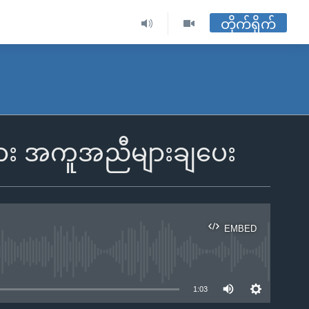
တိုက်ရိုက်
်များ အကူအညီများချပေး
EMBED
ble
1:03