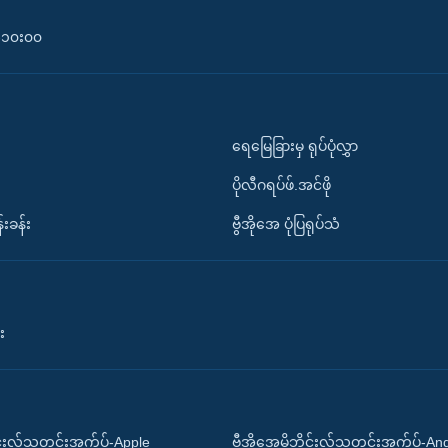
၀-၁၀း၀၀
ရေမြေခြားမှ ရုပ်ပုံလွှာ
ပိုလီဂရပ်ဖ်.အင်ဖို
်းခန်း
ဗွီအိုအေ ပုံပြရုပ်သံ
း
ိုင်းလ်သတင်းအက်ပ်-Apple
ဗွီအိုအေမိုဘိုင်းလ်သတင်းအက်ပ်-An