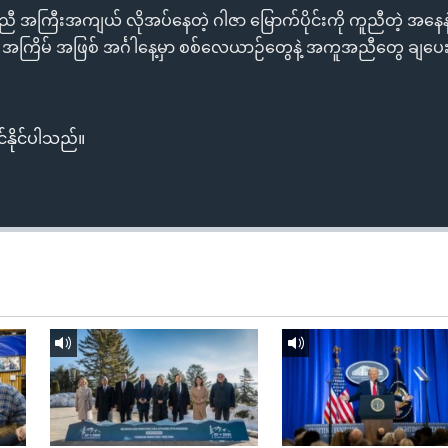
ီ အကြီးအကျယ် လိုအပ်နေတဲ့ ဂါဇာ မြောက်ပိုင်းကို ကူညီတဲ့ အနေနဲ
ြိမ် အဖြစ် အင်္ဂါနေ့မှာ စစ်လေယာဉ်တွေနဲ့ အကူအညီတွေ ချပေးခ
်နိုင်ပါသည်။