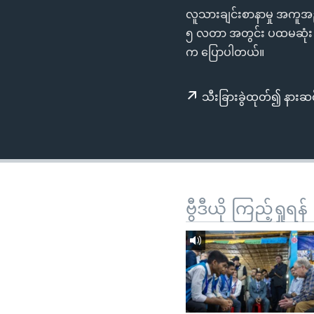
သုတပဒေသာ အင်္ဂလိပ်စာ
အ
လူသားချင်းစာနာမှု အကူအည
ညွန်း
၅ လတာ အတွင်း ပထမဆုံး အက
စာမျက်နှာ
က ပြောပါတယ်။
သို့
ကျော်
သီးခြားခွဲထုတ်၍ နားဆင
ကြည့်
ရန်
ရှာဖွေ
ရန်
နေရာ
သို့
ဗွီဒီယို ကြည့်ရှုရန်
ကျော်
ရန်