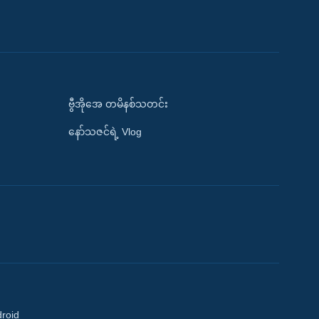
ဗွီအိုအေ တမိနစ်သတင်း
နော်သဇင်ရဲ့ Vlog
droid