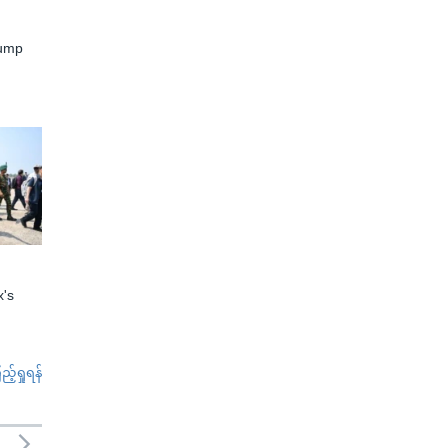
rump
x's
်ရှုရန်