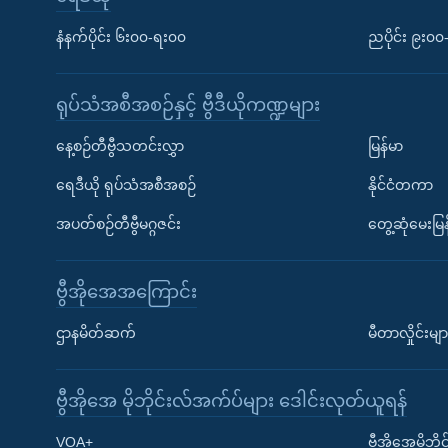
နံနက်ပိုင်း ၆း၀၀-ရး၀၀
ညပိုင်း ၉း၀
ရုပ်သံအစီအစဉ်နှင့် ဗွီဒီယိုကဏ္ဍများ
နေ့စဉ်တီဗွီသတင်းလွှာ
မြန်မာ
ရေဒီယို ရုပ်သံအစီအစဉ်
နိုင်ငံတကာ
အပတ်စဉ်တီဗွီမဂ္ဂဇင်း
တွေ့ဆုံမေးမြန
ဗွီအိုအေအကြောင်း
ဌာနမိတ်ဆက်
မီတာလှိုင်းမျာ
ဗွီအိုအေ မိုဘိုင်းလ်အက်ပ်များ ဒေါင်းလုတ်ယူရန်
Learning English
VOA+
ဗွီအိုအေမိုဘ