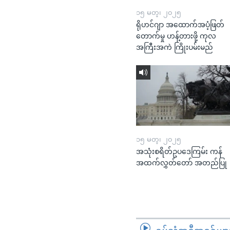
၁၅ မတ္၊ ၂၀၂၅
ရိုဟင်ဂျာ အထောက်အပံ့ဖြတ်
တောက်မှု ဟန့်တားဖို့ ကုလ
အကြီးအကဲ ကြိုးပမ်းမည်
၁၅ မတ္၊ ၂၀၂၅
အသုံးစရိတ်ဥပဒေကြမ်း ကန်
အထက်လွှတ်တော် အတည်ပြု