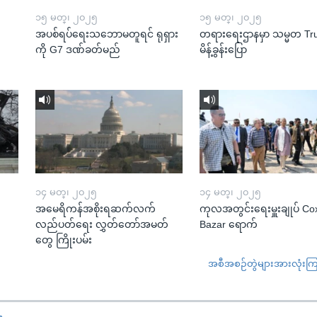
၁၅ မတ္၊ ၂၀၂၅
၁၅ မတ္၊ ၂၀၂၅
အပစ်ရပ်ရေးသဘောမတူရင် ရုရှား
တရားရေးဌာနမှာ သမ္မတ T
ကို G7 ဒဏ်ခတ်မည်
မိန့်ခွန်းပြော
၁၄ မတ္၊ ၂၀၂၅
၁၄ မတ္၊ ၂၀၂၅
အမေရိကန်အစိုးရဆက်လက်
ကုလအတွင်းရေးမှူးချုပ် Co
လည်ပတ်ရေး လွှတ်တော်အမတ်
Bazar ရောက်
တွေ ကြိုးပမ်း
အစီအစဉ်တွဲများအားလုံးကြည့