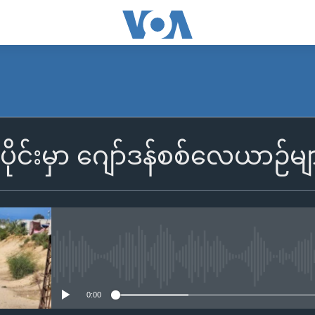
ပိုင်းမှာ ဂျော်ဒန်စစ်လေယာဉ
No media source currently availa
0:00