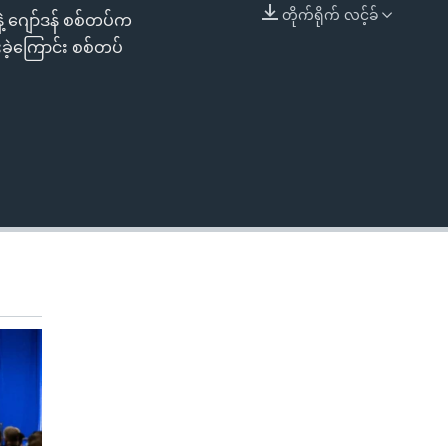
တိုက်ရိုက် လင့်ခ်
့ ဂျော်ဒန် စစ်တပ်က
EMBED
ဲ့ကြောင်း စစ်တပ်