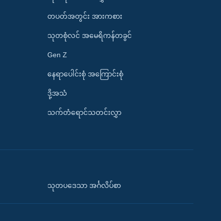
တပတ်အတွင်း အားကစား
သုတစုံလင် အမေရိကန်တခွင်
Gen Z
နေရာပေါင်းစုံ အကြောင်းစုံ
ဒို့အသံ
သက်တံရောင်သတင်းလွှာ
သုတပဒေသာ အင်္ဂလိပ်စာ