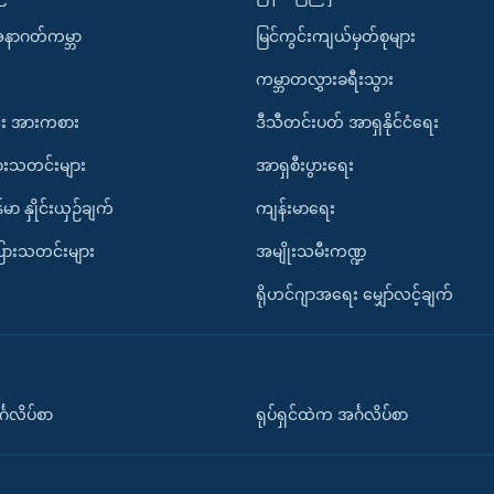
အနာဂတ်ကမ္ဘာ
မြင်ကွင်းကျယ်မှတ်စုများ
ကမ္ဘာတလွှားခရီးသွား
း အားကစား
ဒီသီတင်းပတ် အာရှနိုင်ငံရေး
ားသတင်းများ
အာရှစီးပွားရေး
်မာ နှိုင်းယှဉ်ချက်
ကျန်းမာရေး
ပြားသတင်းများ
အမျိုးသမီးကဏ္ဍ
ရိုဟင်ဂျာအရေး မျှော်လင့်ချက်
်္ဂလိပ်စာ
ရုပ်ရှင်ထဲက အင်္ဂလိပ်စာ