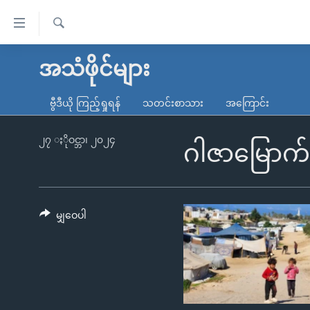
သုံး
ရ
ရှာဖွေ
လွယ်ကူ
မူလစာမျက်နှာ
အသံဖိုင်များ
ရ
စေ
မြန်မာ
လာ
ဗွီဒီယို ကြည့်ရှုရန်
သတင်းစာသား
အကြောင်း
သည့်
ဒ်
ကမ္ဘာ့သတင်းများ
Link
ဗွီဒီယို
နိုင်ငံတကာ
၂၇ ႏိုဝင္ဘာ၊ ၂၀၂၄
ဂါဇာမြောက်
များ
သတင်းလွတ်လပ်ခွင့်
အမေရိကန်
ပင်မ
ရပ်ဝန်းတခု လမ်းတခု အလွန်
တရုတ်
အကြောင်းအရာ
အင်္ဂလိပ်စာလေ့လာမယ်
အစ္စရေး-ပါလက်စတိုင်း
မျှဝေပါ
သို့
အပတ်စဉ်ကဏ္ဍများ
အမေရိကန်သုံးအီဒီယံ
ကျော်
ကြည့်
ရေဒီယိုနှင့်ရုပ်သံ အချက်အလက်များ
မကြေးမုံရဲ့ အင်္ဂလိပ်စာ
ရေဒီယို
ရန်
ရေဒီယို/တီဗွီအစီအစဉ်
ရုပ်ရှင်ထဲက အင်္ဂလိပ်စာ
တီဗွီ
ပင်မ