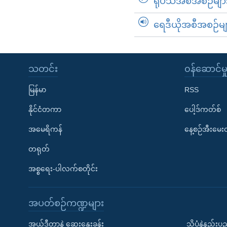
ရုပ်သံအစီအစဉ်မျာ
ရေဒီယိုအစီအစဉ်မျ
သတင်း
၀န်ဆောင်မှ
မြန်မာ
RSS
နိုင်ငံတကာ
ပေါ့ဒ်ကတ်စ်
အမေရိကန်
နေ့စဉ်အီးမေ
တရုတ်
အစ္စရေး-ပါလက်စတိုင်း
အပတ်စဉ်ကဏ္ဍများ
အယ်ဒီတာနဲ့ ဆွေးနွေးခန်း
သိပ္ပံနဲ့နည်း