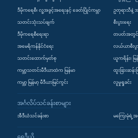
ဒီမိုကရေစီ၊ လူ့အခွင့်အရေးနှင့် ခေတ်ပြိုင်ကမ္ဘာ
ဥတုရာသီနဲ့ 
သတင်းသုံးသပ်ချက်
စီးပွားရေး
ဒီမိုကရေစီရေးရာ
တပတ်အတွင်
အမေရိကန်နိုင်ငံရေး
လယ်ယာစီးပွ
သတင်းထောက်မှတ်စု
ယူကရိန်း၊ မြန
ကမ္ဘာ့သတင်းမီဒီယာထဲက မြန်မာ
ထူးခြားဆန်း
ကမ္ဘာ့ မြန်မာ့ မီဒီယာမြင်ကွင်း
လူမှုရှုခင်း
အင်္ဂလိပ်သင်ခန်းစာများ
အီဒီယံသင်ခန်းစာ
မကြေးမုံရဲ့အင
ရေဒီယို