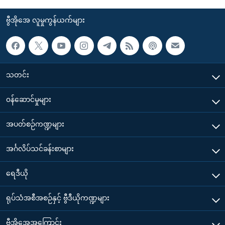
ဗွီအိုအေ လူမှုကွန်ယက်များ
သတင်း
၀န်ဆောင်မှုများ
အပတ်စဉ်ကဏ္ဍများ
အင်္ဂလိပ်သင်ခန်းစာများ
ရေဒီယို
ရုပ်သံအစီအစဉ်နှင့် ဗွီဒီယိုကဏ္ဍများ
ဗွီအိုအေအကြောင်း