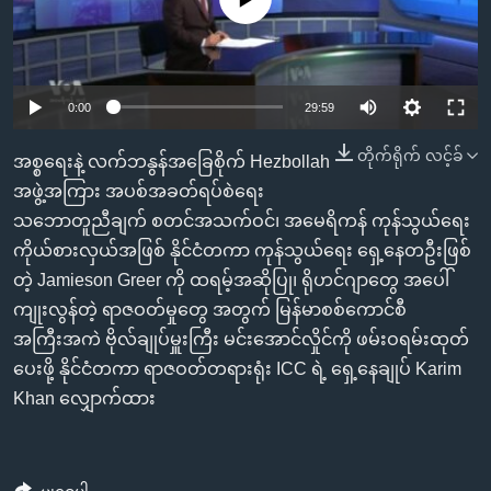
အ
သုတပဒေသာ အင်္ဂလိပ်စာ
ညွန်း
Learning English
စာမျက်နှာ
သို့
ဗွီအိုအေ လူမှုကွန်ယက်များ
0:00
29:59
ကျော်
ကြည့်
တိုက်ရိုက် လင့်ခ်
အစ္စရေးနဲ့ လက်ဘနွန်အခြေစိုက် Hezbollah
ရန်
အဖွဲ့အကြား အပစ်အခတ်ရပ်စဲရေး
ဘာသာစကားများ
ရှာဖွေ
သဘောတူညီချက် စတင်အသက်ဝင်၊ အမေရိကန် ကုန်သွယ်ရေး
ရန်
ကိုယ်စားလှယ်အဖြစ် နိုင်ငံတကာ ကုန်သွယ်ရေး ရှေ့နေတဦးဖြစ်
နေရာ
တဲ့ Jamieson Greer ကို ထရမ့်အဆိုပြု၊ ရိုဟင်ဂျာတွေ အပေါ်
သို့
ကျုးလွန်တဲ့ ရာဇဝတ်မှုတွေ အတွက် မြန်မာစစ်ကောင်စီ
ကျော်
အကြီးအကဲ ဗိုလ်ချုပ်မှူးကြီး မင်းအောင်လှိုင်ကို ဖမ်းဝရမ်းထုတ်
ရန်
ပေးဖို့ နိုင်ငံတကာ ရာဇဝတ်တရားရုံး ICC ရဲ့ ရှေ့နေချုပ် Karim
Khan လျှောက်ထား