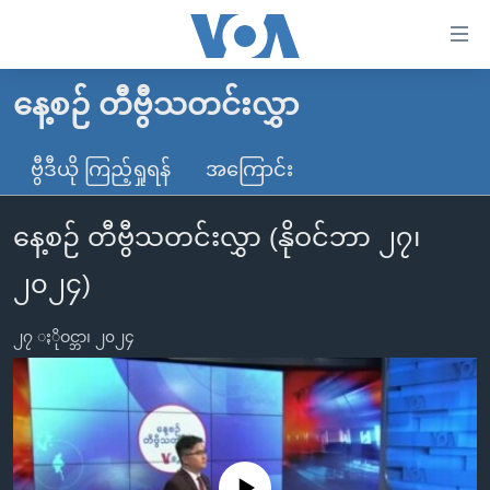
သုံး
ရ
လွယ်ကူ
နေ့စဉ် တီဗွီသတင်းလွှာ
မူလစာမျက်နှာ
စေ
မြန်မာ
ဗွီဒီယို ကြည့်ရှုရန်
အကြောင်း
သည့်
ကမ္ဘာ့သတင်းများ
Link
နေ့စဉ် တီဗွီသတင်းလွှာ (နိုဝင်ဘာ ၂၇၊
ဗွီဒီယို
နိုင်ငံတကာ
များ
သတင်းလွတ်လပ်ခွင့်
အမေရိကန်
၂၀၂၄)
ပင်မ
ရပ်ဝန်းတခု လမ်းတခု အလွန်
တရုတ်
အကြောင်းအရာ
၂၇ ႏိုဝင္ဘာ၊ ၂၀၂၄
သို့
အင်္ဂလိပ်စာလေ့လာမယ်
အစ္စရေး-ပါလက်စတိုင်း
ကျော်
အပတ်စဉ်ကဏ္ဍများ
အမေရိကန်သုံးအီဒီယံ
ကြည့်
ရေဒီယိုနှင့်ရုပ်သံ အချက်အလက်များ
မကြေးမုံရဲ့ အင်္ဂလိပ်စာ
ရေဒီယို
ရန်
ပင်မ
ရေဒီယို/တီဗွီအစီအစဉ်
ရုပ်ရှင်ထဲက အင်္ဂလိပ်စာ
တီဗွီ
No media source currently available