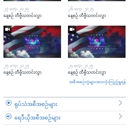
၂၇ မတ္၊ ၂၀၂၅
၂၆ မတ္၊ ၂၀၂၅
နေ့စဉ် တီဗွီသတင်းလွှာ
နေ့စဉ် တီဗွီသတင်းလွှာ
၂၅ မတ္၊ ၂၀၂၅
၂၄ မတ္၊ ၂၀၂၅
နေ့စဉ် တီဗွီသတင်းလွှာ
နေ့စဉ် တီဗွီသတင်းလွှာ
အစီအစဉ်တွဲများအားလုံးကြည့်ရှုရန်
ရုပ်သံအစီအစဉ်များ
ရေဒီယိုအစီအစဉ်များ