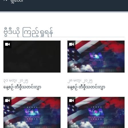
မျှဝေပါ
ဗွီဒီယို ကြည့်ရှုရန်
၃၁ မတ္၊ ၂၀၂၅
၂၈ မတ္၊ ၂၀၂၅
နေ့စဉ် တီဗွီသတင်းလွှာ
နေ့စဉ် တီဗွီသတင်းလွှာ