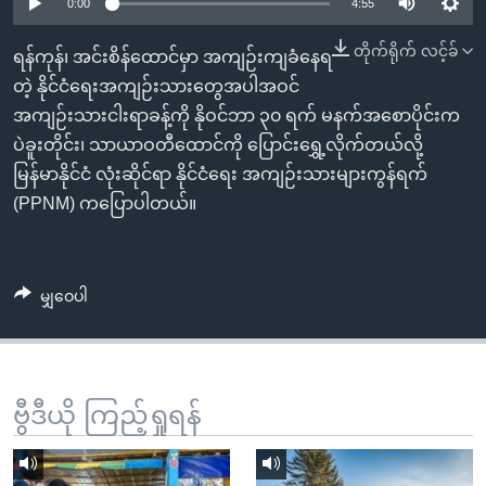
အ
0:00
4:55
သုတပဒေသာ အင်္ဂလိပ်စာ
ညွန်း
Learning English
တိုက်ရိုက် လင့်ခ်
ရန်ကုန်၊ အင်းစိန်ထောင်မှာ အကျဉ်းကျခံနေရ
စာမျက်နှာ
တဲ့ နိုင်ငံရေးအကျဉ်းသားတွေအပါအဝင်
သို့
ဗွီအိုအေ လူမှုကွန်ယက်များ
အကျဉ်းသားငါးရာခန့်ကို နိုဝင်ဘာ ၃၀ ရက် မနက်အစောပိုင်းက
ကျော်
ပဲခူးတိုင်း၊ သာယာဝတီထောင်ကို ပြောင်းရွှေ့လိုက်တယ်လို့
ကြည့်
မြန်မာနိုင်ငံ လုံးဆိုင်ရာ နိုင်ငံရေး အကျဉ်းသားများကွန်ရက်
ရန်
ဘာသာစကားများ
(PPNM) ကပြောပါတယ်။
ရှာဖွေ
ရန်
နေရာ
မျှဝေပါ
သို့
ကျော်
ရန်
ဗွီဒီယို ကြည့်ရှုရန်