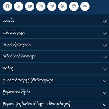
သတင်း
၀န်ဆောင်မှုများ
အပတ်စဉ်ကဏ္ဍများ
အင်္ဂလိပ်သင်ခန်းစာများ
ရေဒီယို
ရုပ်သံအစီအစဉ်နှင့် ဗွီဒီယိုကဏ္ဍများ
ဗွီအိုအေအကြောင်း
ဗွီအိုအေ မိုဘိုင်းလ်အက်ပ်များ ဒေါင်းလုတ်ယူရန်