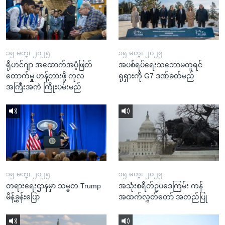
၁၅ မတ္၊ ၂၀၂၅
၁၅ မတ္၊ ၂၀၂၅
ရိုဟင်ဂျာ အထောက်အပံ့ဖြတ်
အပစ်ရပ်ရေးသဘောမတူရင်
တောက်မှု ဟန့်တားဖို့ ကုလ
ရုရှားကို G7 ဒဏ်ခတ်မည်
အကြီးအကဲ ကြိုးပမ်းမည်
၁၅ မတ္၊ ၂၀၂၅
၁၅ မတ္၊ ၂၀၂၅
တရားရေးဌာနမှာ သမ္မတ Trump
အသုံးစရိတ်ဥပဒေကြမ်း ကန်
မိန့်ခွန်းပြော
အထက်လွှတ်တော် အတည်ပြု