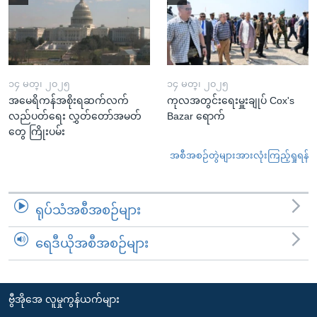
၁၄ မတ္၊ ၂၀၂၅
၁၄ မတ္၊ ၂၀၂၅
အမေရိကန်အစိုးရဆက်လက်
ကုလအတွင်းရေးမှူးချုပ် Cox's
လည်ပတ်ရေး လွှတ်တော်အမတ်
Bazar ရောက်
တွေ ကြိုးပမ်း
အစီအစဉ်တွဲများအားလုံးကြည့်ရှုရန်
ရုပ်သံအစီအစဉ်များ
ရေဒီယိုအစီအစဉ်များ
ဗွီအိုအေ လူမှုကွန်ယက်များ