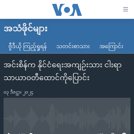
သုံး
ရ
လွယ်ကူ
အသံဖိုင်များ
မူလစာမျက်နှာ
စေ
မြန်မာ
ဗွီဒီယို ကြည့်ရှုရန်
သတင်းစာသား
အကြောင်း
သည့်
ကမ္ဘာ့သတင်းများ
Link
အင်းစိန်က နိုင်ငံရေးအကျဉ်းသား ငါးရာ
ဗွီဒီယို
နိုင်ငံတကာ
များ
သတင်းလွတ်လပ်ခွင့်
အမေရိကန်
သာယာဝတီထောင်ကိုပြောင်း
ပင်မ
ရပ်ဝန်းတခု လမ်းတခု အလွန်
တရုတ်
အကြောင်းအရာ
၀၃ ဒီဇင္ဘာ၊ ၂၀၂၄
သို့
အင်္ဂလိပ်စာလေ့လာမယ်
အစ္စရေး-ပါလက်စတိုင်း
ကျော်
အပတ်စဉ်ကဏ္ဍများ
အမေရိကန်သုံးအီဒီယံ
ကြည့်
ရေဒီယိုနှင့်ရုပ်သံ အချက်အလက်များ
မကြေးမုံရဲ့ အင်္ဂလိပ်စာ
ရေဒီယို
ရန်
No media source currently available
ပင်မ
ရေဒီယို/တီဗွီအစီအစဉ်
ရုပ်ရှင်ထဲက အင်္ဂလိပ်စာ
တီဗွီ