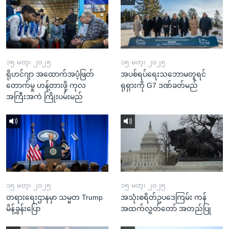
၁၅ မတ္၊ ၂၀၂၅
၁၅ မတ္၊ ၂၀၂၅
ရိုဟင်ဂျာ အထောက်အပံ့ဖြတ်
အပစ်ရပ်ရေးသဘောမတူရင်
တောက်မှု ဟန့်တားဖို့ ကုလ
ရုရှားကို G7 ဒဏ်ခတ်မည်
အကြီးအကဲ ကြိုးပမ်းမည်
၁၅ မတ္၊ ၂၀၂၅
၁၅ မတ္၊ ၂၀၂၅
တရားရေးဌာနမှာ သမ္မတ Trump
အသုံးစရိတ်ဥပဒေကြမ်း ကန်
မိန့်ခွန်းပြော
အထက်လွှတ်တော် အတည်ပြု