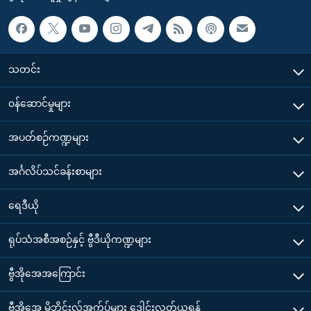
သတင်း
၀န်ဆောင်မှုများ
အပတ်စဉ်ကဏ္ဍများ
အင်္ဂလိပ်သင်ခန်းစာများ
ရေဒီယို
ရုပ်သံအစီအစဉ်နှင့် ဗွီဒီယိုကဏ္ဍများ
ဗွီအိုအေအကြောင်း
ဗွီအိုအေ မိုဘိုင်းလ်အက်ပ်များ ဒေါင်းလုတ်ယူရန်