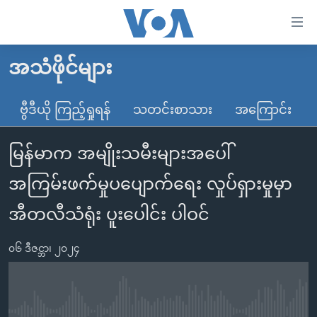
သုံး
ရ
လွယ်ကူ
အသံဖိုင်များ
မူလစာမျက်နှာ
စေ
မြန်မာ
ဗွီဒီယို ကြည့်ရှုရန်
သတင်းစာသား
အကြောင်း
သည့်
ကမ္ဘာ့သတင်းများ
Link
မြန်မာက အမျိုးသမီးများအပေါ်
ဗွီဒီယို
နိုင်ငံတကာ
များ
သတင်းလွတ်လပ်ခွင့်
အမေရိကန်
အကြမ်းဖက်မှုပပျောက်ရေး လှုပ်ရှားမှုမှာ
ပင်မ
ရပ်ဝန်းတခု လမ်းတခု အလွန်
တရုတ်
အကြောင်းအရာ
အီတလီသံရုံး ပူးပေါင်း ပါဝင်
သို့
အင်္ဂလိပ်စာလေ့လာမယ်
အစ္စရေး-ပါလက်စတိုင်း
ကျော်
၀၆ ဒီဇင္ဘာ၊ ၂၀၂၄
အပတ်စဉ်ကဏ္ဍများ
အမေရိကန်သုံးအီဒီယံ
ကြည့်
ရေဒီယိုနှင့်ရုပ်သံ အချက်အလက်များ
မကြေးမုံရဲ့ အင်္ဂလိပ်စာ
ရေဒီယို
ရန်
ပင်မ
ရေဒီယို/တီဗွီအစီအစဉ်
ရုပ်ရှင်ထဲက အင်္ဂလိပ်စာ
တီဗွီ