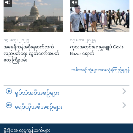
၁၄ မတ္၊ ၂၀၂၅
၁၄ မတ္၊ ၂၀၂၅
အမေရိကန်အစိုးရဆက်လက်
ကုလအတွင်းရေးမှူးချုပ် Cox's
လည်ပတ်ရေး လွှတ်တော်အမတ်
Bazar ရောက်
တွေ ကြိုးပမ်း
အစီအစဉ်တွဲများအားလုံးကြည့်ရှုရန်
ရုပ်သံအစီအစဉ်များ
ရေဒီယိုအစီအစဉ်များ
ဗွီအိုအေ လူမှုကွန်ယက်များ