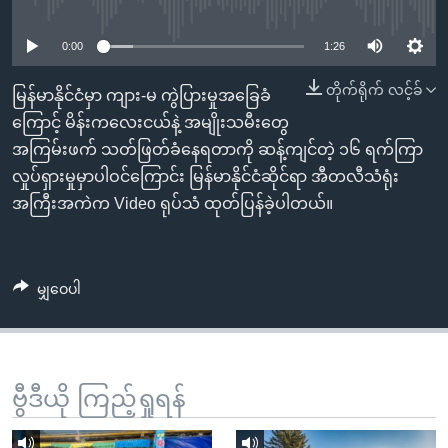
No media source currently available
အ
သုတပဒေသာ အင်္ဂလိပ်စာ
ညွန်း
Learning English
0:00
1:26
စာမျက်နှာ
သို့
ဗွီအိုအေ လူမှုကွန်ယက်များ
တိုက်ရိုက် လင့်ခ်
မြန်မာနိုင်ငံမှာ ကျား-မ ကွဲပြားမှုအခြေခံ
ကျော်
ကြောင့် မိန်းကလေးငယ်နဲ့ အမျိုးသမီးတွေ
ကြည့်
အကြမ်းဖက် သတ်ဖြတ်ခံနေရတာကို ဆန့်ကျင်တဲ့ ၁၆ ရက်ကြာ
ရန်
လှုပ်ရှားမှုမှာပါဝင်ကြောင်း မြန်မာနိုင်ငံဆိုင်ရာ အီတလီသံရုံး
ဘာသာစကားများ
ရှာဖွေ
အကြီးအကဲက Video ရုပ်သံ ထုတ်ပြန်ခဲ့ပါတယ်။
ရန်
နေရာ
သို့
မျှဝေပါ
ကျော်
ရန်
ဗွီဒီယို ကြည့်ရှုရန်