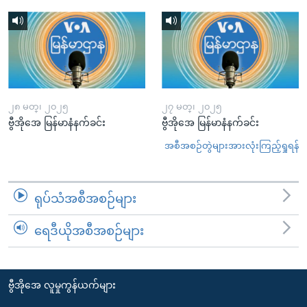
၂၈ မတ္၊ ၂၀၂၅
၂၇ မတ္၊ ၂၀၂၅
ဗွီအိုအေ မြန်မာနံနက်ခင်း
ဗွီအိုအေ မြန်မာနံနက်ခင်း
အစီအစဉ်တွဲများအားလုံးကြည့်ရှုရန်
ရုပ်သံအစီအစဉ်များ
ရေဒီယိုအစီအစဉ်များ
ဗွီအိုအေ လူမှုကွန်ယက်များ