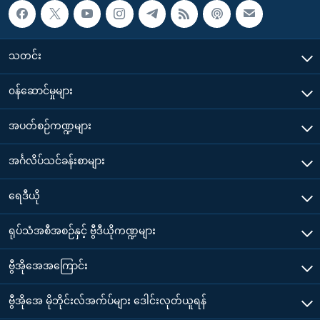
သတင်း
၀န်ဆောင်မှုများ
အပတ်စဉ်ကဏ္ဍများ
အင်္ဂလိပ်သင်ခန်းစာများ
ရေဒီယို
ရုပ်သံအစီအစဉ်နှင့် ဗွီဒီယိုကဏ္ဍများ
ဗွီအိုအေအကြောင်း
ဗွီအိုအေ မိုဘိုင်းလ်အက်ပ်များ ဒေါင်းလုတ်ယူရန်