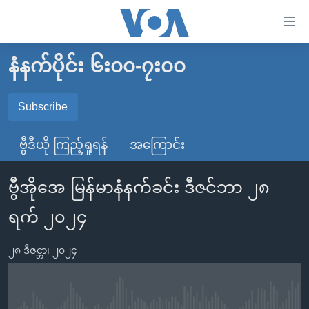
သုံး
ရ
လွယ်ကူ
နံနက်ပိုင်း ၆း၀၀-၇း၀၀
မူလစာမျက်နှာ
စေ
မြန်မာ
Subscribe
သည့်
SUBSCRIBE
ကမ္ဘာ့သတင်းများ
Link
ဗွီဒီယို ကြည့်ရှုရန်
အကြောင်း
ဗွီဒီယို
နိုင်ငံတကာ
များ
Spotify
သတင်းလွတ်လပ်ခွင့်
အမေရိကန်
ပင်မ
ဗွီအိုအေ မြန်မာနံနက်ခင်း ဒီဇင်ဘာ ၂၈
ရပ်ဝန်းတခု လမ်းတခု အလွန်
တရုတ်
အကြောင်းအရာ
ရယူရန်
ရက် ၂၀၂၄
သို့
အင်္ဂလိပ်စာလေ့လာမယ်
အစ္စရေး-ပါလက်စတိုင်း
ကျော်
အပတ်စဉ်ကဏ္ဍများ
အမေရိကန်သုံးအီဒီယံ
၂၈ ဒီဇင္ဘာ၊ ၂၀၂၄
ကြည့်
ရေဒီယိုနှင့်ရုပ်သံ အချက်အလက်များ
မကြေးမုံရဲ့ အင်္ဂလိပ်စာ
ရေဒီယို
ရန်
ပင်မ
ရေဒီယို/တီဗွီအစီအစဉ်
ရုပ်ရှင်ထဲက အင်္ဂလိပ်စာ
တီဗွီ