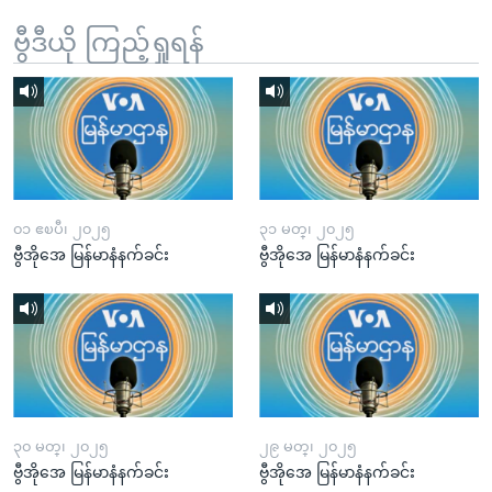
ဗွီဒီယို ကြည့်ရှုရန်
၀၁ ဧၿပီ၊ ၂၀၂၅
၃၁ မတ္၊ ၂၀၂၅
ဗွီအိုအေ မြန်မာနံနက်ခင်း
ဗွီအိုအေ မြန်မာနံနက်ခင်း
၃၀ မတ္၊ ၂၀၂၅
၂၉ မတ္၊ ၂၀၂၅
ဗွီအိုအေ မြန်မာနံနက်ခင်း
ဗွီအိုအေ မြန်မာနံနက်ခင်း