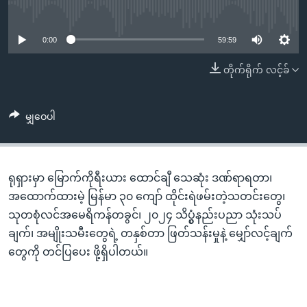
အ
No media source currently available
သုတပဒေသာ အင်္ဂလိပ်စာ
ညွန်း
Learning English
စာမျက်နှာ
0:00
59:59
သို့
ဗွီအိုအေ လူမှုကွန်ယက်များ
တိုက်ရိုက် လင့်ခ်
ကျော်
ကြည့်
ရန်
မျှဝေပါ
ဘာသာစကားများ
ရှာဖွေ
ရန်
နေရာ
ရုရှားမှာ မြောက်ကိုရီးယား ထောင်ချီ သေဆုံး ဒဏ်ရာရတာ၊
သို့
အထောက်ထားမဲ့ မြန်မာ ၃၀ ကျော် ထိုင်းရဲဖမ်းတဲ့သတင်းတွေ၊
ကျော်
သုတစုံလင်အမေရိကန်တခွင်၊ ၂၀၂၄ သိပ္ပွံနည်းပညာ သုံးသပ်
ရန်
ချက်၊ အမျိုးသမီးတွေရဲ့ တနှစ်တာ ဖြတ်သန်းမှုနဲ့ မျှော်လင့်ချက်
တွေကို တင်ပြပေး ဖို့ရှိပါတယ်။