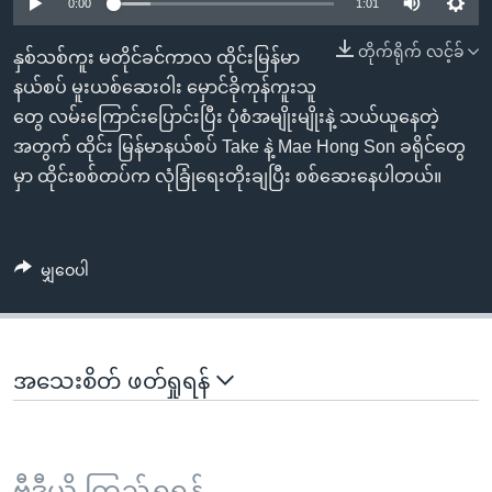
အ
0:00
1:01
သုတပဒေသာ အင်္ဂလိပ်စာ
ညွန်း
Learning English
တိုက်ရိုက် လင့်ခ်
နှစ်သစ်ကူး မတိုင်ခင်ကာလ ထိုင်းမြန်မာ
စာမျက်နှာ
နယ်စပ် မူးယစ်ဆေးဝါး မှောင်ခိုကုန်ကူးသူ
သို့
ဗွီအိုအေ လူမှုကွန်ယက်များ
တွေ လမ်းကြောင်းပြောင်းပြီး ပုံစံအမျိုးမျိုးနဲ့ သယ်ယူနေတဲ့
ကျော်
အတွက် ထိုင်း မြန်မာနယ်စပ် Take နဲ့ Mae Hong Son ခရိုင်တွေ
ကြည့်
မှာ ထိုင်းစစ်တပ်က လုံခြုံရေးတိုးချပြီး စစ်ဆေးနေပါတယ်။
ရန်
ဘာသာစကားများ
ရှာဖွေ
ရန်
မျှဝေပါ
နေရာ
သို့
ကျော်
ရန်
အသေးစိတ် ဖတ်ရှုရန်
ဗွီဒီယို ကြည့်ရှုရန်