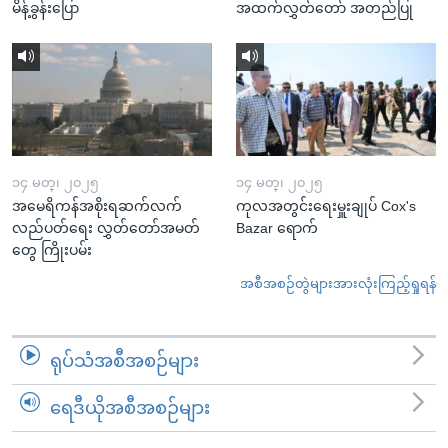
မိန့်ခွန်းပြော
အထက်လွှတ်တော် အတည်ပြု
၁၄ မတ္၊ ၂၀၂၅
၁၄ မတ္၊ ၂၀၂၅
အမေရိကန်အစိုးရဆက်လက်
ကုလအတွင်းရေးမှူးချုပ် Cox's
လည်ပတ်ရေး လွှတ်တော်အမတ်
Bazar ရောက်
တွေ ကြိုးပမ်း
အစီအစဉ်တွဲများအားလုံးကြည့်ရှုရန်
ရုပ်သံအစီအစဉ်များ
ရေဒီယိုအစီအစဉ်များ