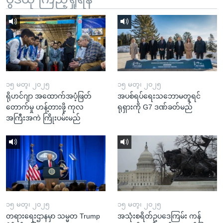
၁၅ မတ္၊ ၂၀၂၅
၁၅ မတ္၊ ၂၀၂၅
ရိုဟင်ဂျာ အထောက်အပံ့ဖြတ်
အပစ်ရပ်ရေးသဘောမတူရင်
တောက်မှု ဟန့်တားဖို့ ကုလ
ရုရှားကို G7 ဒဏ်ခတ်မည်
အကြီးအကဲ ကြိုးပမ်းမည်
၁၅ မတ္၊ ၂၀၂၅
၁၅ မတ္၊ ၂၀၂၅
တရားရေးဌာနမှာ သမ္မတ Trump
အသုံးစရိတ်ဥပဒေကြမ်း ကန်