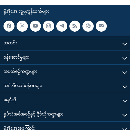
ဗွီအိုအေ လူမှုကွန်ယက်များ
သတင်း
၀န်ဆောင်မှုများ
အပတ်စဉ်ကဏ္ဍများ
အင်္ဂလိပ်သင်ခန်းစာများ
ရေဒီယို
ရုပ်သံအစီအစဉ်နှင့် ဗွီဒီယိုကဏ္ဍများ
ဗွီအိုအေအကြောင်း