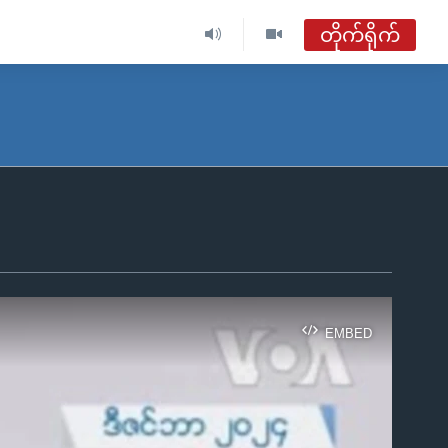
တိုက်ရိုက်
ဗွီအိုအေ မြန်မာနံနက်ခင်း
တိုက်ရိုက်ထုတ်လွှင့်မှု
အစီအစဉ်များ
ဗွီအိုအေ မြန်မာနံနက်ခင်း
ရေဒီယိုတိုက်ရိုက်နားဆင်ရန်
EMBED