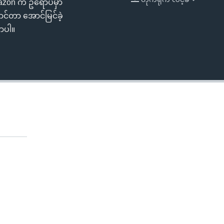
Amazon က ဥရောပမှာ
EMBED
ာင်တာ အောင်မြင်ခဲ့
ာပါ။