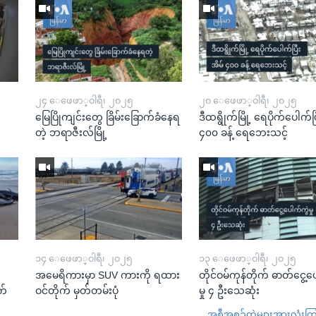
၂၄ ေဖေဖာ္၀ါရီ၊ ၂၀၂၅
၂၀ ေဖေဖာ္၀ါရီ၊ ၂၀၂၅
မြေပြိုကျင်းတွေ ခြိမ်းခြောက်ခံနေရ
ဒီထရွိုက်မြို့ ရေပိုက်ပေါက်ပြ
တဲ့ ဘရာဇီးလ်မြို့
၄၀၀ ခန့် ရေဘေးသင့်
၁၄ ေဖေဖာ္၀ါရီ၊ ၂၀၂၅
၁၃ ေဖေဖာ္၀ါရီ၊ ၂၀၂၅
အမေရိကားမှာ SUV ကားကို ရထား
တိုင်ဝမ်ကုန်တိုက် ဓာတ်ငွေ့ပ
က်
ဝင်တိုက် မှတ်တမ်းပုံ
မှု ၄ ဦးသေဆုံး
အစီအစဉ်တွဲများအားလုံးကြည့