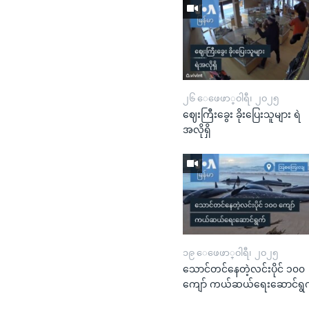
၂၆ ေဖေဖာ္၀ါရီ၊ ၂၀၂၅
ဈေးကြီးခွေး ခိုးပြေးသူများ ရဲ
အလိုရှိ
၁၉ ေဖေဖာ္၀ါရီ၊ ၂၀၂၅
သောင်တင်နေတဲ့လင်းပိုင် ၁၀၀
ကျော် ကယ်ဆယ်ရေးဆောင်ရွ