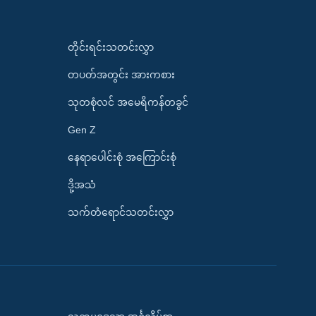
တိုင်းရင်းသတင်းလွှာ
တပတ်အတွင်း အားကစား
သုတစုံလင် အမေရိကန်တခွင်
Gen Z
နေရာပေါင်းစုံ အကြောင်းစုံ
ဒို့အသံ
သက်တံရောင်သတင်းလွှာ