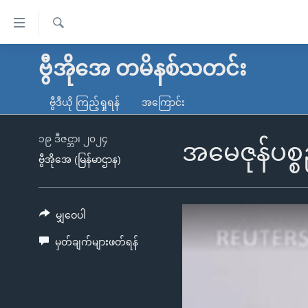
သုံး
ရ
ရှာဖွေ
လွယ်ကူ
မူလစာမျက်နှာ
ဗွီအိုအေ တမိနစ်သတင်း
ရ
စေ
မြန်မာ
လာ
ဗွီဒီယို ကြည့်ရှုရန်
အကြောင်း
သည့်
ဒ်
ကမ္ဘာ့သတင်းများ
Link
ဗွီဒီယို
နိုင်ငံတကာ
၁၉ ဒီဇင္ဘာ၊ ၂၀၂၄
အမေဇုန်ပစ္စည
များ
ဗွီအိုအေ (မြန်မာဌာန)
သတင်းလွတ်လပ်ခွင့်
အမေရိကန်
ပင်မ
ရပ်ဝန်းတခု လမ်းတခု အလွန်
တရုတ်
အကြောင်းအရာ
အင်္ဂလိပ်စာလေ့လာမယ်
အစ္စရေး-ပါလက်စတိုင်း
မျှဝေပါ
သို့
အပတ်စဉ်ကဏ္ဍများ
အမေရိကန်သုံးအီဒီယံ
ကျော်
မှတ်ချက်များဖတ်ရန်
ကြည့်
ရေဒီယိုနှင့်ရုပ်သံ အချက်အလက်များ
မကြေးမုံရဲ့ အင်္ဂလိပ်စာ
ရေဒီယို
ရန်
ရေဒီယို/တီဗွီအစီအစဉ်
ရုပ်ရှင်ထဲက အင်္ဂလိပ်စာ
တီဗွီ
ပင်မ