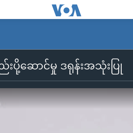
်းပို့ဆောင်မှု ဒရုန်းအသုံးပြု