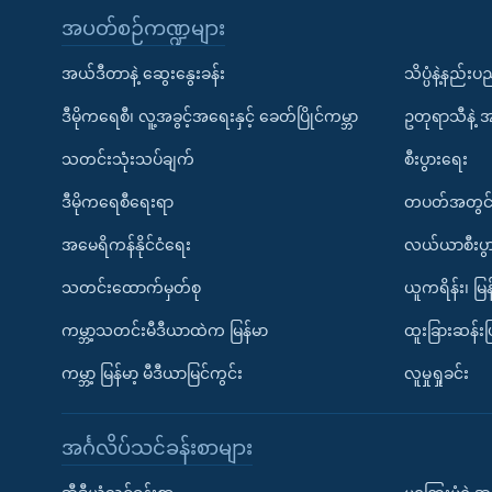
အပတ်စဉ်ကဏ္ဍများ
အယ်ဒီတာနဲ့ ဆွေးနွေးခန်း
သိပ္ပံနဲ့နည်း
ဒီမိုကရေစီ၊ လူ့အခွင့်အရေးနှင့် ခေတ်ပြိုင်ကမ္ဘာ
ဥတုရာသီနဲ့ 
သတင်းသုံးသပ်ချက်
စီးပွားရေး
ဒီမိုကရေစီရေးရာ
တပတ်အတွင်
အမေရိကန်နိုင်ငံရေး
လယ်ယာစီးပွ
သတင်းထောက်မှတ်စု
ယူကရိန်း၊ မြန
ကမ္ဘာ့သတင်းမီဒီယာထဲက မြန်မာ
ထူးခြားဆန်း
ကမ္ဘာ့ မြန်မာ့ မီဒီယာမြင်ကွင်း
လူမှုရှုခင်း
အင်္ဂလိပ်သင်ခန်းစာများ