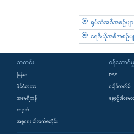
ရုပ်သံအစီအစဉ်မျာ
ရေဒီယိုအစီအစဉ်မျ
သတင်း
၀န်ဆောင်မှ
မြန်မာ
RSS
နိုင်ငံတကာ
ပေါ့ဒ်ကတ်စ်
အမေရိကန်
နေ့စဉ်အီးမေ
တရုတ်
အစ္စရေး-ပါလက်စတိုင်း