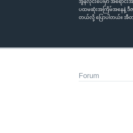
အွန်လိုင်းပေါ်မှာ အရောင်
ပထမဆုံးအကြိမ်အနေနဲ့ ဒီဇင်
တယ်လို့ ပြောပါတယ်။ အီတလ
Forum