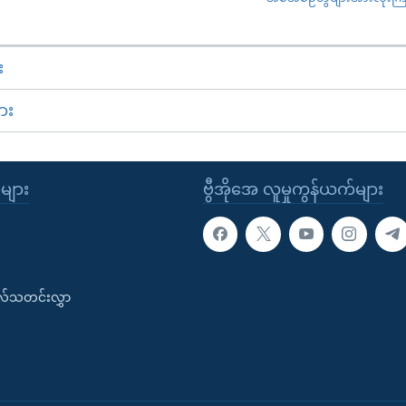
း
ား
ုများ
ဗွီအိုအေ လူမှုကွန်ယက်များ
းလ်သတင်းလွှာ