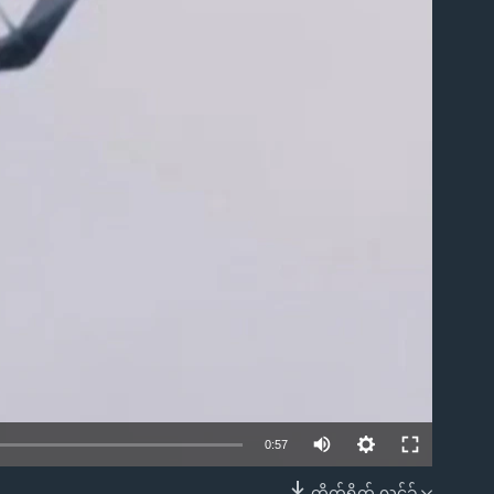
0:57
တိုက်ရိုက် လင့်ခ်