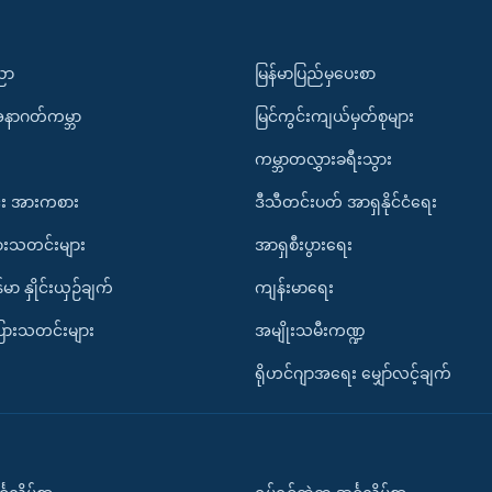
ပညာ
မြန်မာပြည်မှပေးစာ
အနာဂတ်ကမ္ဘာ
မြင်ကွင်းကျယ်မှတ်စုများ
ကမ္ဘာတလွှားခရီးသွား
း အားကစား
ဒီသီတင်းပတ် အာရှနိုင်ငံရေး
ားသတင်းများ
အာရှစီးပွားရေး
်မာ နှိုင်းယှဉ်ချက်
ကျန်းမာရေး
ပြားသတင်းများ
အမျိုးသမီးကဏ္ဍ
ရိုဟင်ဂျာအရေး မျှော်လင့်ချက်