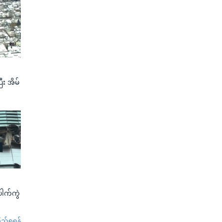
ီး အိမ်
ေါက်ကွဲ
်ရှုရန်