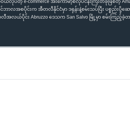
းအဝယ်လုပ်တဲ့ e-commerce အီးကော်မာ့စ်လုပ်ငန်းကြီးတခုဖြစ်တဲ့ 
ဘာလအစပိုင်းက အီတလီနိုင်ငံမှာ ဒရုန်းနဲ့စမ်းသပ်ပြီး ပစ္စည်းပို့ဆေ
ီအလယ်ပိုင်း Abruzzo ဒေသက San Salvo မြို့မှာ စမ်းကြည့်ခဲ့တ