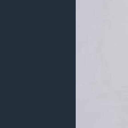
သုတပဒေသာ အင်္ဂလိပ်စာ
အ
ညွန်း
စာမျက်နှာ
သို့
ကျော်
ကြည့်
ရန်
ရှာဖွေ
ရန်
နေရာ
သို့
ကျော်
ရန်