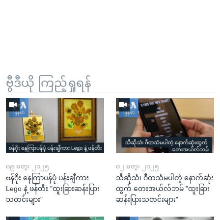
ဗွီဒီယို ကြည့်ရှုရန်
၀၉ မတ္၊ ၂၀၂၅
၀၂ မတ္၊ ၂၀၂၅
ဗန်ဂိုး နေကြာပန်ပုံ ပန်းချီကား
သီဆိုသံ၊ ဂီတသံမပါတဲ့ နောက်ဆုံး
Lego နဲ့ ဖန်တီး "ထူးခြားဆန်းပြား
ထွက် တေးအယ်လ်ဘမ် "ထူးခြား
သတင်းများ"
ဆန်းပြားသတင်းများ"