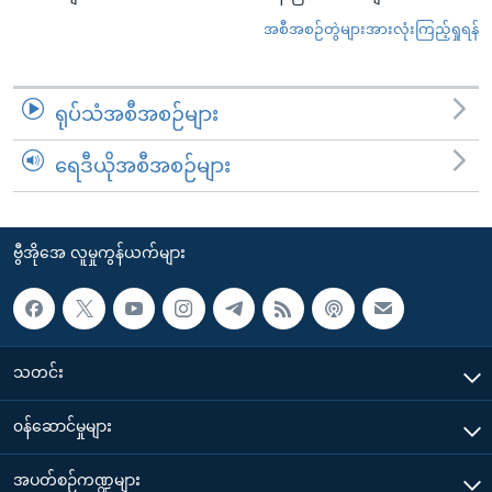
အစီအစဉ်တွဲများအားလုံးကြည့်ရှုရန်
ရုပ်သံအစီအစဉ်များ
ရေဒီယိုအစီအစဉ်များ
ဗွီအိုအေ လူမှုကွန်ယက်များ
သတင်း
၀န်ဆောင်မှုများ
အပတ်စဉ်ကဏ္ဍများ