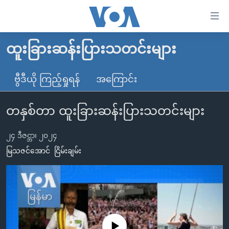
သုံး
ရ
လွယ်ကူ
ထူးခြားဆန်းပြားသတင်းများ
မူလစာမျက်နှာ
စေ
မြန်မာ
ဗွီဒီယို ကြည့်ရှုရန်
အကြောင်း
သည့်
ကမ္ဘာ့သတင်းများ
Link
တနှစ်တာ ထူးခြားဆန်းပြားသတင်းများ
ဗွီဒီယို
နိုင်ငံတကာ
များ
သတင်းလွတ်လပ်ခွင့်
အမေရိကန်
ပင်မ
၂၄ ဒီဇင္ဘာ၊ ၂၀၂၄
ရပ်ဝန်းတခု လမ်းတခု အလွန်
တရုတ်
အကြောင်းအရာ
မြသဇင်အောင်
ငြိမ်းချမ်း
သို့
အင်္ဂလိပ်စာလေ့လာမယ်
အစ္စရေး-ပါလက်စတိုင်း
ကျော်
အပတ်စဉ်ကဏ္ဍများ
အမေရိကန်သုံးအီဒီယံ
ကြည့်
ရေဒီယိုနှင့်ရုပ်သံ အချက်အလက်များ
မကြေးမုံရဲ့ အင်္ဂလိပ်စာ
ရေဒီယို
ရန်
ပင်မ
ရေဒီယို/တီဗွီအစီအစဉ်
ရုပ်ရှင်ထဲက အင်္ဂလိပ်စာ
တီဗွီ
No media source currently available