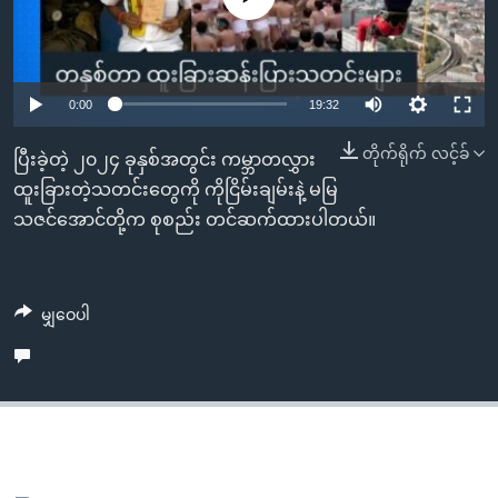
အ
သုတပဒေသာ အင်္ဂလိပ်စာ
ညွန်း
Learning English
စာမျက်နှာ
သို့
ဗွီအိုအေ လူမှုကွန်ယက်များ
0:00
19:32
ကျော်
တိုက်ရိုက် လင့်ခ်
ကြည့်
ပြီးခဲ့တဲ့ ၂၀၂၄ ခုနှစ်အတွင်း ကမ္ဘာတလွှား
ရန်
ထူးခြားတဲ့သတင်းတွေကို ကိုငြိမ်းချမ်းနဲ့ မမြ
ဘာသာစကားများ
ရှာဖွေ
သဇင်အောင်တို့က စုစည်း တင်ဆက်ထားပါတယ်။
ရန်
နေရာ
သို့
မျှဝေပါ
ကျော်
ရန်