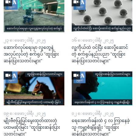
၂၃ ေဖေဖာ္၀ါရီ၊ ၂၀၂၅
၁၆ ေဖေဖာ္၀ါရီ၊ ၂၀၂၅
ဆောက်လုပ်ရေးမှာ လူတွေနဲ့
လူ့ကိုယ်ထဲ ဝင်ပြီး ဆေးပို့ဆောင်
အလုပ်လုပ်တဲ့ စက်ရုပ် "ထူးခြား
တဲ့ စက်ရုပ်နည်းပညာ "ထူးခြား
ဆန်းပြားသတင်းများ"
ဆန်းပြားသတင်းများ"
၀၉ ေဖေဖာ္၀ါရီ၊ ၂၀၂၅
၀၂ ေဖေဖာ္၀ါရီ၊ ၂၀၂၅
မျိုးဗီဇပြုပြင်မွေးထုတ်ထားတဲ့
ရေအောက်ခန်းထဲ ၄ လ ကြာနေခဲ့
ပထမဆုံးမြင်း "ထူးခြားဆန်းပြား
သူ ကမ္ဘာ့စံချိန်ချိုး "ထူးခြား
သတင်းများ"
ဆန်းပြားသတင်းများ"