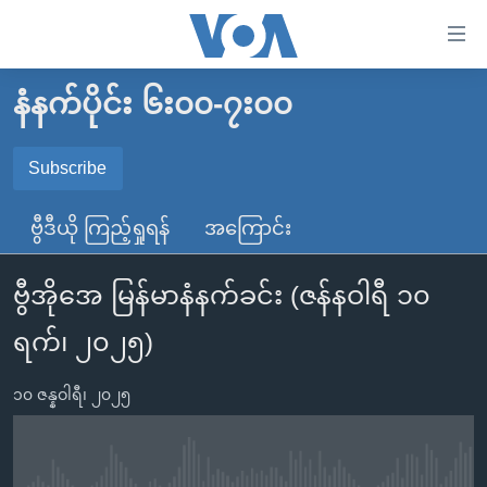
သုံး
ရ
လွယ်ကူ
နံနက်ပိုင်း ၆း၀၀-၇း၀၀
မူလစာမျက်နှာ
စေ
မြန်မာ
Subscribe
သည့်
SUBSCRIBE
ကမ္ဘာ့သတင်းများ
Link
ဗွီဒီယို ကြည့်ရှုရန်
အကြောင်း
ဗွီဒီယို
နိုင်ငံတကာ
များ
Spotify
သတင်းလွတ်လပ်ခွင့်
အမေရိကန်
ပင်မ
ဗွီအိုအေ မြန်မာနံနက်ခင်း (ဇန်နဝါရီ ၁၀
ရပ်ဝန်းတခု လမ်းတခု အလွန်
တရုတ်
အကြောင်းအရာ
ရယူရန်
ရက်၊ ၂၀၂၅)
သို့
အင်္ဂလိပ်စာလေ့လာမယ်
အစ္စရေး-ပါလက်စတိုင်း
ကျော်
အပတ်စဉ်ကဏ္ဍများ
အမေရိကန်သုံးအီဒီယံ
၁၀ ဇန္နဝါရီ၊ ၂၀၂၅
ကြည့်
ရေဒီယိုနှင့်ရုပ်သံ အချက်အလက်များ
မကြေးမုံရဲ့ အင်္ဂလိပ်စာ
ရေဒီယို
ရန်
ပင်မ
ရေဒီယို/တီဗွီအစီအစဉ်
ရုပ်ရှင်ထဲက အင်္ဂလိပ်စာ
တီဗွီ