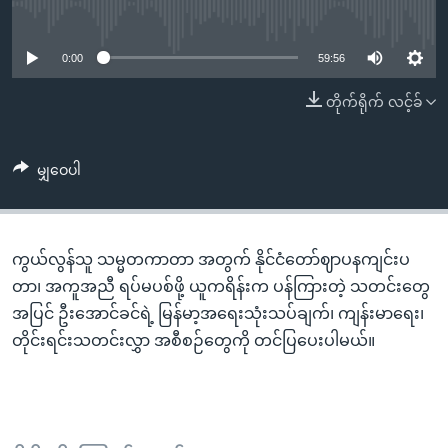
အ
No media source currently available
သုတပဒေသာ အင်္ဂလိပ်စာ
ညွန်း
Learning English
စာမျက်နှာ
0:00
59:56
သို့
ဗွီအိုအေ လူမှုကွန်ယက်များ
တိုက်ရိုက် လင့်ခ်
ကျော်
ကြည့်
ရန်
မျှဝေပါ
ဘာသာစကားများ
ရှာဖွေ
ရန်
နေရာ
ကွယ်လွန်သူ သမ္မတကာတာ အတွက် နိုင်ငံတော်ဈာပနကျင်းပ
သို့
တာ၊ အကူအညီ ရပ်မပစ်ဖို့ ယူကရိန်းက ပန်ကြားတဲ့ သတင်းတွေ
ကျော်
အပြင် ဦးအောင်ခင်ရဲ့ မြန်မာ့အရေးသုံးသပ်ချက်၊ ကျန်းမာရေး၊
ရန်
တိုင်းရင်းသတင်းလွှာ အစီစဉ်တွေကို တင်ပြပေးပါမယ်။