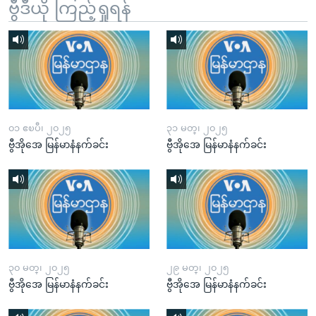
ဗွီဒီယို ကြည့်ရှုရန်
၀၁ ဧၿပီ၊ ၂၀၂၅
၃၁ မတ္၊ ၂၀၂၅
ဗွီအိုအေ မြန်မာနံနက်ခင်း
ဗွီအိုအေ မြန်မာနံနက်ခင်း
၃၀ မတ္၊ ၂၀၂၅
၂၉ မတ္၊ ၂၀၂၅
ဗွီအိုအေ မြန်မာနံနက်ခင်း
ဗွီအိုအေ မြန်မာနံနက်ခင်း