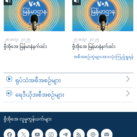
၂၈ မတ္၊ ၂၀၂၅
၂၇ မတ္၊ ၂၀၂၅
ဗွီအိုအေ မြန်မာနံနက်ခင်း
ဗွီအိုအေ မြန်မာနံနက်ခင်း
အစီအစဉ်တွဲများအားလုံးကြည့်ရှုရန်
ရုပ်သံအစီအစဉ်များ
ရေဒီယိုအစီအစဉ်များ
ဗွီအိုအေ လူမှုကွန်ယက်များ