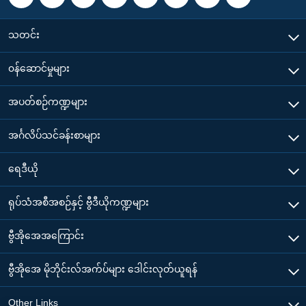
သတင်း
၀န်ဆောင်မှုများ
အပတ်စဉ်ကဏ္ဍများ
အင်္ဂလိပ်သင်ခန်းစာများ
ရေဒီယို
ရုပ်သံအစီအစဉ်နှင့် ဗွီဒီယိုကဏ္ဍများ
ဗွီအိုအေအကြောင်း
ဗွီအိုအေ မိုဘိုင်းလ်အက်ပ်များ ဒေါင်းလုတ်ယူရန်
Other Links