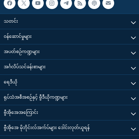
သတင်း
၀န်ဆောင်မှုများ
အပတ်စဉ်ကဏ္ဍများ
အင်္ဂလိပ်သင်ခန်းစာများ
ရေဒီယို
ရုပ်သံအစီအစဉ်နှင့် ဗွီဒီယိုကဏ္ဍများ
ဗွီအိုအေအကြောင်း
ဗွီအိုအေ မိုဘိုင်းလ်အက်ပ်များ ဒေါင်းလုတ်ယူရန်