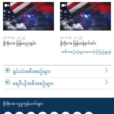
၃၀ မတ္၊ ၂၀၂၅
၃၀ မတ္၊ ၂၀၂၅
ဗွီအိုအေ မြန်မာညချမ်း
ဗွီအိုအေ မြန်မာနံနက်ခင်း
အစီအစဉ်တွဲများအားလုံးကြည့်ရှုရန်
ရုပ်သံအစီအစဉ်များ
ရေဒီယိုအစီအစဉ်များ
ဗွီအိုအေ လူမှုကွန်ယက်များ