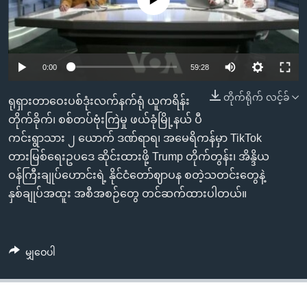
အ
သုတပဒေသာ အင်္ဂလိပ်စာ
ညွန်း
Learning English
စာမျက်နှာ
သို့
ဗွီအိုအေ လူမှုကွန်ယက်များ
0:00
59:28
ကျော်
ကြည့်
တိုက်ရိုက် လင့်ခ်
ရုရှားတာဝေးပစ်ဒုံးလက်နက်ရုံ ယူကရိန်း
ရန်
တိုက်ခိုက်၊ စစ်တပ်ဗုံးကြဲမှု ဖယ်ခုံမြို့နယ် ပီ
ဘာသာစကားများ
ရှာဖွေ
ကင်းရွာသား ၂ ယောက် ဒဏ်ရာရ၊ အမေရိကန်မှာ TikTok
ရန်
တားမြစ်ရေးဥပဒေ ဆိုင်းထားဖို့ Trump တိုက်တွန်း၊ အိန္ဒိယ
နေရာ
ဝန်ကြီးချုပ်ဟောင်းရဲ့ နိုင်ငံတော်ဈာပန စတဲ့သတင်းတွေနဲ့
သို့
နှစ်ချုပ်အထူး အစီအစဉ်တွေ တင်ဆက်ထားပါတယ်။
ကျော်
ရန်
မျှဝေပါ