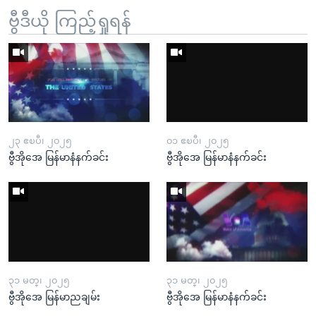
ဗွီဒီယို ကြည့်ရှုရန်
၂၃ ဧၿပီ၊ ၂၀၂၅
၀၁ ဧၿပီ၊ ၂၀၂၅
ဗွီအိုအေ မြန်မာနံနက်ခင်း
ဗွီအိုအေ မြန်မာနံနက်ခင်း
၃၁ မတ္၊ ၂၀၂၅
၃၁ မတ္၊ ၂၀၂၅
ဗွီအိုအေ မြန်မာညချမ်း
ဗွီအိုအေ မြန်မာနံနက်ခင်း