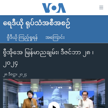
သုံး
ရ
လွယ်ကူ
ရေဒီယို ရုပ်သံအစီအစဉ်
မူလစာမျက်နှာ
စေ
မြန်မာ
ဗွီဒီယို ကြည့်ရှုရန်
အကြောင်း
သည့်
ကမ္ဘာ့သတင်းများ
Link
ဗွီအိုအေ မြန်မာညချမ်း၊ ဒီဇင်ဘာ ၂၈ ၊
ဗွီဒီယို
နိုင်ငံတကာ
များ
သတင်းလွတ်လပ်ခွင့်
အမေရိကန်
၂၀၂၄
ပင်မ
ရပ်ဝန်းတခု လမ်းတခု အလွန်
တရုတ်
အကြောင်းအရာ
၂၈ ဒီဇင္ဘာ၊ ၂၀၂၄
သို့
အင်္ဂလိပ်စာလေ့လာမယ်
အစ္စရေး-ပါလက်စတိုင်း
ကျော်
အပတ်စဉ်ကဏ္ဍများ
အမေရိကန်သုံးအီဒီယံ
ကြည့်
ရေဒီယိုနှင့်ရုပ်သံ အချက်အလက်များ
မကြေးမုံရဲ့ အင်္ဂလိပ်စာ
ရေဒီယို
ရန်
ပင်မ
ရေဒီယို/တီဗွီအစီအစဉ်
ရုပ်ရှင်ထဲက အင်္ဂလိပ်စာ
တီဗွီ
No media source currently available