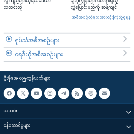
လူကြည့်များဆိုရှယ်မီဒီယာ
ချာဂိုကျွန်းများ မောရစ်ရှသို့
သတင်းတို
လွှဲပြောင်းမည်ကို ဆန့်ကျင်
အစီအစဉ်တွဲများအားလုံးကြည့်ရှုရန်
ရုပ်သံအစီအစဉ်များ
ရေဒီယိုအစီအစဉ်များ
ဗွီအိုအေ လူမှုကွန်ယက်များ
သတင်း
၀န်ဆောင်မှုများ