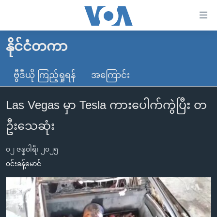
သုံး
ရ
လွယ်ကူ
နိုင်ငံတကာ
မူလစာမျက်နှာ
စေ
မြန်မာ
ဗွီဒီယို ကြည့်ရှုရန်
အကြောင်း
သည့်
ကမ္ဘာ့သတင်းများ
Link
Las Vegas မှာ Tesla ကားပေါက်ကွဲပြီး တ
ဗွီဒီယို
နိုင်ငံတကာ
များ
သတင်းလွတ်လပ်ခွင့်
အမေရိကန်
ဦးသေဆုံး
ပင်မ
ရပ်ဝန်းတခု လမ်းတခု အလွန်
တရုတ်
အကြောင်းအရာ
၀၂ ဇန္နဝါရီ၊ ၂၀၂၅
သို့
အင်္ဂလိပ်စာလေ့လာမယ်
အစ္စရေး-ပါလက်စတိုင်း
၀င်းခန့်မောင်
ကျော်
အပတ်စဉ်ကဏ္ဍများ
အမေရိကန်သုံးအီဒီယံ
ကြည့်
ရေဒီယိုနှင့်ရုပ်သံ အချက်အလက်များ
မကြေးမုံရဲ့ အင်္ဂလိပ်စာ
ရေဒီယို
ရန်
ပင်မ
ရေဒီယို/တီဗွီအစီအစဉ်
ရုပ်ရှင်ထဲက အင်္ဂလိပ်စာ
တီဗွီ