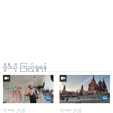
ဗွီဒီယို ကြည့်ရှုရန်
၁၄ မတ္၊ ၂၀၂၅
၁၃ မတ္၊ ၂၀၂၅