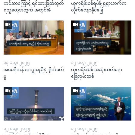
ကင်ဆာကြောင့် ရင်သားဖြတ်ထုတ်
ယူကရိန်းစစ်ရပ်ဖို့ ရုရှားဘက်က
ရသူတွေအတွက် အတွင်းခံ
လိုက်လျောနိုင်ခြေ
၁၃ မတ္၊ ၂၀၂၅
၁၂ မတ္၊ ၂၀၂၅
အမေရိကန် အကူအညီနဲ့ ရိုက်ခတ်
ယူကရိန်းစစ် အဆုံးသတ်ရေး
မှု
ခြေလှမ်းသစ်
၁၂ မတ္၊ ၂၀၂၅
၁၂ မတ္၊ ၂၀၂၅