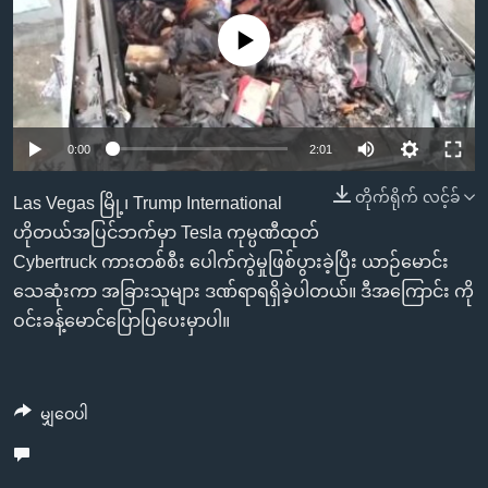
အ
သုတပဒေသာ အင်္ဂလိပ်စာ
ညွန်း
Learning English
No media source currently available
စာမျက်နှာ
သို့
ဗွီအိုအေ လူမှုကွန်ယက်များ
ကျော်
Auto
0:00
2:01
ကြည့်
ရန်
240p
တိုက်ရိုက် လင့်ခ်
ဘာသာစကားများ
Las Vegas မြို့၊ Trump International
ရှာဖွေ
360p
ဟိုတယ်အပြင်ဘက်မှာ Tesla ကုမ္ပဏီထုတ်
ရန်
Cybertruck ကားတစ်စီး ပေါက်ကွဲမှုဖြစ်ပွားခဲ့ပြီး ယာဉ်မောင်း
Auto
240p
360p
480p
နေရာ
480p
သေဆုံးကာ အခြားသူများ ဒဏ်ရာရရှိခဲ့ပါတယ်။ ဒီအကြောင်း ကို
သို့
720p
ဝင်းခန့်မောင်ပြောပြပေးမှာပါ။
720p
1080p
ကျော်
1080p
ရန်
မျှဝေပါ