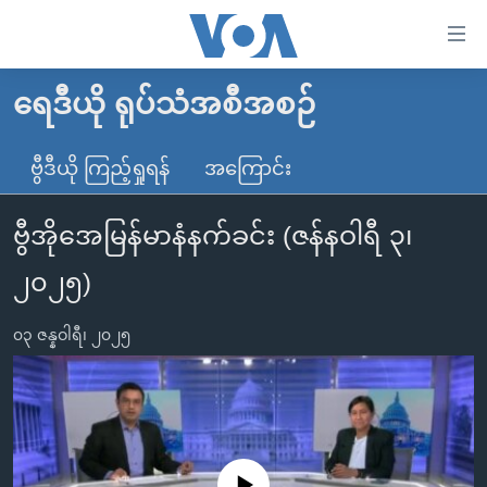
သုံး
ရ
လွယ်ကူ
ရေဒီယို ရုပ်သံအစီအစဉ်
မူလစာမျက်နှာ
စေ
မြန်မာ
ဗွီဒီယို ကြည့်ရှုရန်
အကြောင်း
သည့်
ကမ္ဘာ့သတင်းများ
Link
ဗွီအိုအေမြန်မာနံနက်ခင်း (ဇန်နဝါရီ ၃၊
ဗွီဒီယို
နိုင်ငံတကာ
များ
သတင်းလွတ်လပ်ခွင့်
အမေရိကန်
၂၀၂၅)
ပင်မ
ရပ်ဝန်းတခု လမ်းတခု အလွန်
တရုတ်
အကြောင်းအရာ
၀၃ ဇန္နဝါရီ၊ ၂၀၂၅
သို့
အင်္ဂလိပ်စာလေ့လာမယ်
အစ္စရေး-ပါလက်စတိုင်း
ကျော်
အပတ်စဉ်ကဏ္ဍများ
အမေရိကန်သုံးအီဒီယံ
ကြည့်
ရေဒီယိုနှင့်ရုပ်သံ အချက်အလက်များ
မကြေးမုံရဲ့ အင်္ဂလိပ်စာ
ရေဒီယို
ရန်
ပင်မ
ရေဒီယို/တီဗွီအစီအစဉ်
ရုပ်ရှင်ထဲက အင်္ဂလိပ်စာ
တီဗွီ
No media source currently available