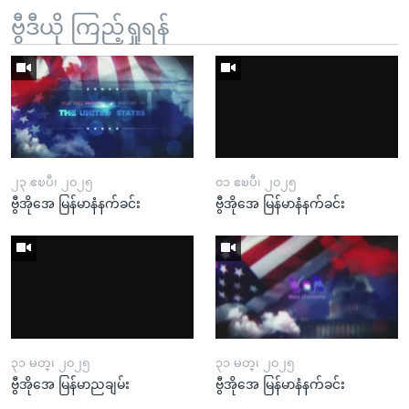
ဗွီဒီယို ကြည့်ရှုရန်
၂၃ ဧၿပီ၊ ၂၀၂၅
၀၁ ဧၿပီ၊ ၂၀၂၅
ဗွီအိုအေ မြန်မာနံနက်ခင်း
ဗွီအိုအေ မြန်မာနံနက်ခင်း
၃၁ မတ္၊ ၂၀၂၅
၃၁ မတ္၊ ၂၀၂၅
ဗွီအိုအေ မြန်မာညချမ်း
ဗွီအိုအေ မြန်မာနံနက်ခင်း