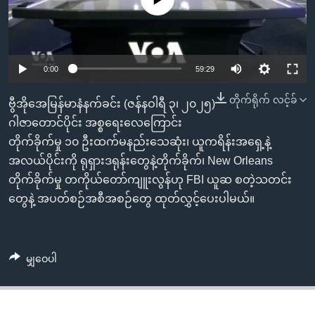
အ
သုတပဒေသာ အင်္ဂလိပ်စာ
ညွန်း
Learning English
စာမျက်နှာ
သို့
ဗွီအိုအေ လူမှုကွန်ယက်များ
Auto
0:00
59:29
ကျော်
240p
ကြည့်
တိုက်ရိုက် လင့်ခ်
ဗွီအိုအေမြန်မာနံနက်ခင်း (ဇန်နဝါရီ ၃၊ ၂၀၂၅)
ရန်
360p
ဂါဇာတောင်ပိုင်း အစ္စရေးလေကြောင်း
ဘာသာစကားများ
ရှာဖွေ
တိုက်ခိုက်မှု ၁၀ ဦးထက်မနည်းသေဆုံး၊ ယူကရိန်းအရှေ့နဲ့
Auto
240p
360p
480p
480p
ရန်
အလယ်ပိုင်းကို ရုရှားဒရုန်းတွေနဲ့တိုက်ခိုက်၊ New Orleans
နေရာ
720p
တိုက်ခိုက်မှု တကိုယ်တော်ကျူးလွန်ဟု FBI ယူဆ စတဲ့သတင်း
720p
1080p
သို့
တွေနဲ့ အပတ်စဉ်အစီအစဉ်တွေ ထုတ်လွှင့်ပေးပါမယ်။
1080p
ကျော်
ရန်
မျှဝေပါ