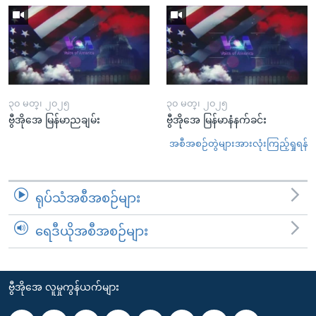
၃၀ မတ္၊ ၂၀၂၅
၃၀ မတ္၊ ၂၀၂၅
ဗွီအိုအေ မြန်မာညချမ်း
ဗွီအိုအေ မြန်မာနံနက်ခင်း
အစီအစဉ်တွဲများအားလုံးကြည့်ရှုရန်
ရုပ်သံအစီအစဉ်များ
ရေဒီယိုအစီအစဉ်များ
ဗွီအိုအေ လူမှုကွန်ယက်များ