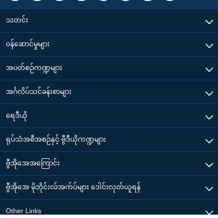
သတင်း
၀န်ဆောင်မှုများ
အပတ်စဉ်ကဏ္ဍများ
အင်္ဂလိပ်သင်ခန်းစာများ
ရေဒီယို
ရုပ်သံအစီအစဉ်နှင့် ဗွီဒီယိုကဏ္ဍများ
ဗွီအိုအေအကြောင်း
ဗွီအိုအေ မိုဘိုင်းလ်အက်ပ်များ ဒေါင်းလုတ်ယူရန်
Other Links