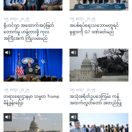
၁၅ မတ္၊ ၂၀၂၅
၁၅ မတ္၊ ၂၀၂၅
ရိုဟင်ဂျာ အထောက်အပံ့ဖြတ်
အပစ်ရပ်ရေးသဘောမတူရင်
တောက်မှု ဟန့်တားဖို့ ကုလ
ရုရှားကို G7 ဒဏ်ခတ်မည်
အကြီးအကဲ ကြိုးပမ်းမည်
၁၅ မတ္၊ ၂၀၂၅
၁၅ မတ္၊ ၂၀၂၅
တရားရေးဌာနမှာ သမ္မတ Trump
အသုံးစရိတ်ဥပဒေကြမ်း ကန်
မိန့်ခွန်းပြော
အထက်လွှတ်တော် အတည်ပြု