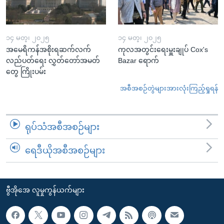
၁၄ မတ္၊ ၂၀၂၅
၁၄ မတ္၊ ၂၀၂၅
အမေရိကန်အစိုးရဆက်လက်
ကုလအတွင်းရေးမှူးချုပ် Cox's
လည်ပတ်ရေး လွှတ်တော်အမတ်
Bazar ရောက်
တွေ ကြိုးပမ်း
အစီအစဉ်တွဲများအားလုံးကြည့်ရှုရန်
ရုပ်သံအစီအစဉ်များ
ရေဒီယိုအစီအစဉ်များ
ဗွီအိုအေ လူမှုကွန်ယက်များ