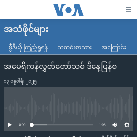
သုံး
ရ
လွယ်ကူ
အသံဖိုင်များ
မူလစာမျက်နှာ
စေ
မြန်မာ
ဗွီဒီယို ကြည့်ရှုရန်
သတင်းစာသား
အကြောင်း
သည့်
ကမ္ဘာ့သတင်းများ
Link
အမေရိကန်လွှတ်တော်သစ် ဒီနေ့ပြန်စ
ဗွီဒီယို
နိုင်ငံတကာ
များ
သတင်းလွတ်လပ်ခွင့်
အမေရိကန်
ပင်မ
၀၃ ဇန္နဝါရီ၊ ၂၀၂၅
ရပ်ဝန်းတခု လမ်းတခု အလွန်
တရုတ်
အကြောင်းအရာ
သို့
အင်္ဂလိပ်စာလေ့လာမယ်
အစ္စရေး-ပါလက်စတိုင်း
ကျော်
အပတ်စဉ်ကဏ္ဍများ
အမေရိကန်သုံးအီဒီယံ
No media source currently available
ကြည့်
ရေဒီယိုနှင့်ရုပ်သံ အချက်အလက်များ
မကြေးမုံရဲ့ အင်္ဂလိပ်စာ
ရေဒီယို
ရန်
0:00
1:03
ပင်မ
ရေဒီယို/တီဗွီအစီအစဉ်
ရုပ်ရှင်ထဲက အင်္ဂလိပ်စာ
တီဗွီ