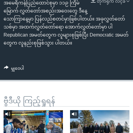
တိုက်ရိုက် လင့်ခ်
အ
အမေရိကန်ပြည်ထောင်စုမှာ ၁၁၉ ကြိမ်
သုတပဒေသာ အင်္ဂလိပ်စာ
ညွန်း
Learning English
မြောက် လွှတ်တော်အစည်းအဝေးတွေ ဒီနေ့
စာမျက်နှာ
သောကြာနေ့မှာ ပြန်လည်စတင်မှာဖြစ်ပါတယ်။ အခုလွှတ်တော်
သို့
ဗွီအိုအေ လူမှုကွန်ယက်များ
သစ်မှာ အထက်လွှတ်တော်ရော အောက်လွှတ်တော်မှာ ပါ
ကျော်
Republican အမတ်တွေက လူများစုဖြစ်ပြီး Democratic အမတ်
ကြည့်
တွေက လူနည်းစုဖြစ်သွား ပါတယ်။
ရန်
ဘာသာစကားများ
ရှာဖွေ
ရန်
မျှဝေပါ
နေရာ
သို့
ကျော်
ရန်
ဗွီဒီယို ကြည့်ရှုရန်