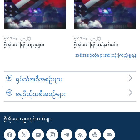
၃၀ မတ္၊ ၂၀၂၅
၃၀ မတ္၊ ၂၀၂၅
ဗွီအိုအေ မြန်မာညချမ်း
ဗွီအိုအေ မြန်မာနံနက်ခင်း
အစီအစဉ်တွဲများအားလုံးကြည့်ရှုရန်
ရုပ်သံအစီအစဉ်များ
ရေဒီယိုအစီအစဉ်များ
ဗွီအိုအေ လူမှုကွန်ယက်များ