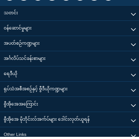
သတင်း
၀န်ဆောင်မှုများ
အပတ်စဉ်ကဏ္ဍများ
အင်္ဂလိပ်သင်ခန်းစာများ
ရေဒီယို
ရုပ်သံအစီအစဉ်နှင့် ဗွီဒီယိုကဏ္ဍများ
ဗွီအိုအေအကြောင်း
ဗွီအိုအေ မိုဘိုင်းလ်အက်ပ်များ ဒေါင်းလုတ်ယူရန်
Other Links