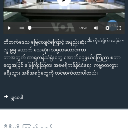
အ
သုတပဒေသာ အင်္ဂလိပ်စာ
ညွန်း
Learning English
စာမျက်နှာ
သို့
ဗွီအိုအေ လူမှုကွန်ယက်များ
Auto
0:00
59:28
ကျော်
240p
ကြည့်
တိုက်ရိုက် လင့်ခ်
တိဘက်ဒေသ မြေငလျင်ကြောင့် အနည်းဆုံး
ရန်
360p
လူ ၉၅ ယောက် သေဆုံး၊ သမ္မတဟောင်းကာ
ဘာသာစကားများ
ရှာဖွေ
တာအတွက် အာရှကန်သံရုံးတွေ အောက်မေ့ဖွယ်ကြေညာ စတာ
Auto
240p
360p
480p
480p
ရန်
တွေအပြင် မြေကြီးသြဇာ၊ အမေရိကန်နိုင်ငံရေး၊ ကမ္ဘာတလွှား
နေရာ
720p
ခရီးသွား အစီအစဉ်တွေကို တင်ဆက်ထားပါတယ်။
720p
1080p
သို့
1080p
ကျော်
ရန်
မျှဝေပါ