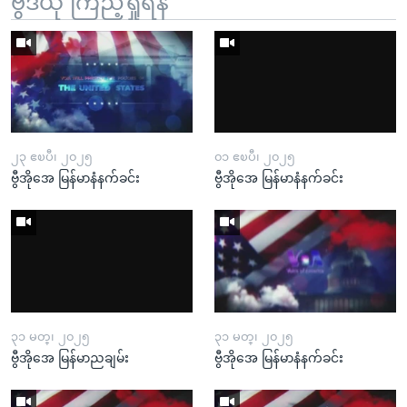
ဗွီဒီယို ကြည့်ရှုရန်
၂၃ ဧၿပီ၊ ၂၀၂၅
၀၁ ဧၿပီ၊ ၂၀၂၅
ဗွီအိုအေ မြန်မာနံနက်ခင်း
ဗွီအိုအေ မြန်မာနံနက်ခင်း
၃၁ မတ္၊ ၂၀၂၅
၃၁ မတ္၊ ၂၀၂၅
ဗွီအိုအေ မြန်မာညချမ်း
ဗွီအိုအေ မြန်မာနံနက်ခင်း