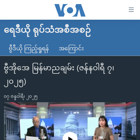
သုံး
ရ
လွယ်ကူ
ရေဒီယို ရုပ်သံအစီအစဉ်
မူလစာမျက်နှာ
စေ
မြန်မာ
ဗွီဒီယို ကြည့်ရှုရန်
အကြောင်း
သည့်
ကမ္ဘာ့သတင်းများ
Link
ဗွီအိုအေ မြန်မာညချမ်း (ဇန်နဝါရီ ၇၊
ဗွီဒီယို
နိုင်ငံတကာ
များ
သတင်းလွတ်လပ်ခွင့်
အမေရိကန်
၂၀၂၅)
ပင်မ
ရပ်ဝန်းတခု လမ်းတခု အလွန်
တရုတ်
အကြောင်းအရာ
၀၇ ဇန္နဝါရီ၊ ၂၀၂၅
သို့
အင်္ဂလိပ်စာလေ့လာမယ်
အစ္စရေး-ပါလက်စတိုင်း
ကျော်
အပတ်စဉ်ကဏ္ဍများ
အမေရိကန်သုံးအီဒီယံ
ကြည့်
ရေဒီယိုနှင့်ရုပ်သံ အချက်အလက်များ
မကြေးမုံရဲ့ အင်္ဂလိပ်စာ
ရေဒီယို
ရန်
ပင်မ
ရေဒီယို/တီဗွီအစီအစဉ်
ရုပ်ရှင်ထဲက အင်္ဂလိပ်စာ
တီဗွီ
No media source currently available