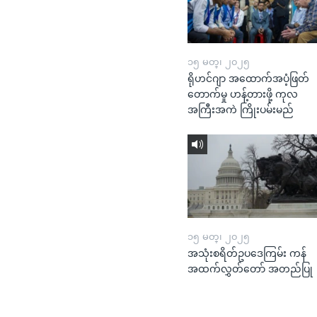
၁၅ မတ္၊ ၂၀၂၅
ရိုဟင်ဂျာ အထောက်အပံ့ဖြတ်
တောက်မှု ဟန့်တားဖို့ ကုလ
အကြီးအကဲ ကြိုးပမ်းမည်
၁၅ မတ္၊ ၂၀၂၅
အသုံးစရိတ်ဥပဒေကြမ်း ကန်
အထက်လွှတ်တော် အတည်ပြု