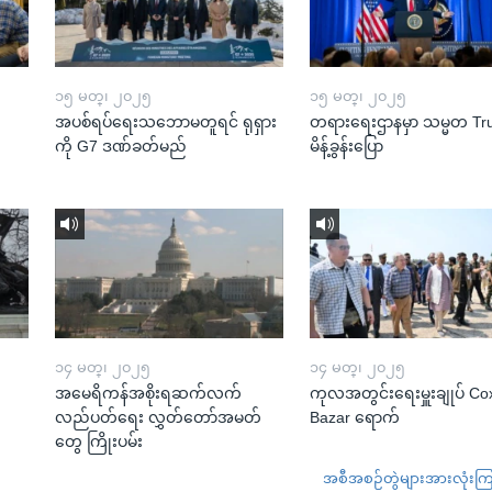
၁၅ မတ္၊ ၂၀၂၅
၁၅ မတ္၊ ၂၀၂၅
အပစ်ရပ်ရေးသဘောမတူရင် ရုရှား
တရားရေးဌာနမှာ သမ္မတ T
ကို G7 ဒဏ်ခတ်မည်
မိန့်ခွန်းပြော
၁၄ မတ္၊ ၂၀၂၅
၁၄ မတ္၊ ၂၀၂၅
အမေရိကန်အစိုးရဆက်လက်
ကုလအတွင်းရေးမှူးချုပ် Co
လည်ပတ်ရေး လွှတ်တော်အမတ်
Bazar ရောက်
တွေ ကြိုးပမ်း
အစီအစဉ်တွဲများအားလုံးကြည့