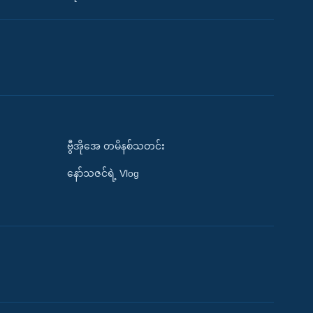
ဗွီအိုအေ တမိနစ်သတင်း
နော်သဇင်ရဲ့ Vlog