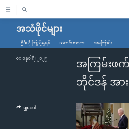
သုံး
ရ
ရှာဖွေ
လွယ်ကူ
မူလစာမျက်နှာ
အသံဖိုင်များ
ရ
စေ
မြန်မာ
လာ
ဗွီဒီယို ကြည့်ရှုရန်
သတင်းစာသား
အကြောင်း
သည့်
ဒ်
ကမ္ဘာ့သတင်းများ
Link
ဗွီဒီယို
နိုင်ငံတကာ
၀၈ ဇန္နဝါရီ၊ ၂၀၂၅
အကြမ်းဖက် တ
များ
သတင်းလွတ်လပ်ခွင့်
အမေရိကန်
ပင်မ
ရပ်ဝန်းတခု လမ်းတခု အလွန်
တရုတ်
ဘိုင်ဒန် အ
အကြောင်းအရာ
အင်္ဂလိပ်စာလေ့လာမယ်
အစ္စရေး-ပါလက်စတိုင်း
သို့
အပတ်စဉ်ကဏ္ဍများ
အမေရိကန်သုံးအီဒီယံ
ကျော်
ကြည့်
မျှဝေပါ
ရေဒီယိုနှင့်ရုပ်သံ အချက်အလက်များ
မကြေးမုံရဲ့ အင်္ဂလိပ်စာ
ရေဒီယို
ရန်
ရေဒီယို/တီဗွီအစီအစဉ်
ရုပ်ရှင်ထဲက အင်္ဂလိပ်စာ
တီဗွီ
ပင်မ