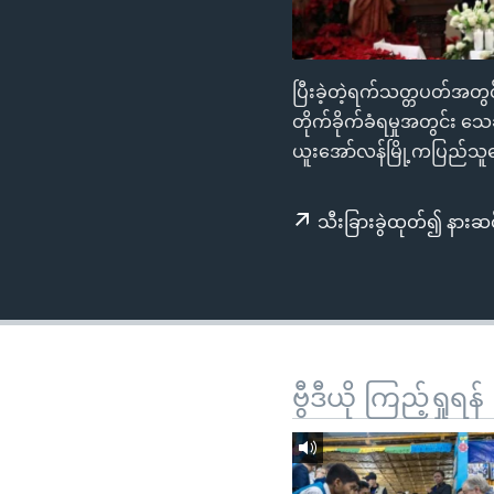
သုတပဒေသာ အင်္ဂလိပ်စာ
အ
ညွန်း
စာမျက်နှာ
ပြီးခဲ့တဲ့ရက်သတ္တပတ်အတ
သို့
တိုက်ခိုက်ခံရမှုအတွင်း သ
ကျော်
ယူးအော်လန်မြို့ကပြည်သူတွေ
ကြည့်
ရန်
ရှာဖွေ
သီးခြားခွဲထုတ်၍ နားဆင
ရန်
နေရာ
သို့
ကျော်
ရန်
ဗွီဒီယို ကြည့်ရှုရန်