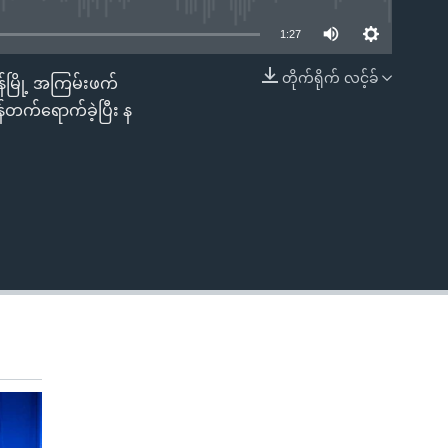
1:27
တိုက်ရိုက် လင့်ခ်
မြို့ အကြမ်းဖက်
EMBED
်တက်ရောက်ခဲ့ပြီး န