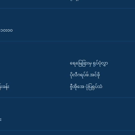
၀-၁၀း၀၀
ရေမြေခြားမှ ရုပ်ပုံလွှာ
ပိုလီဂရပ်ဖ်.အင်ဖို
်းခန်း
ဗွီအိုအေ ပုံပြရုပ်သံ
း