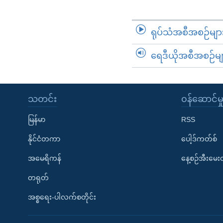
ရုပ်သံအစီအစဉ်မျာ
ရေဒီယိုအစီအစဉ်မျ
သတင်း
၀န်ဆောင်မှ
မြန်မာ
RSS
နိုင်ငံတကာ
ပေါ့ဒ်ကတ်စ်
အမေရိကန်
နေ့စဉ်အီးမေ
တရုတ်
အစ္စရေး-ပါလက်စတိုင်း