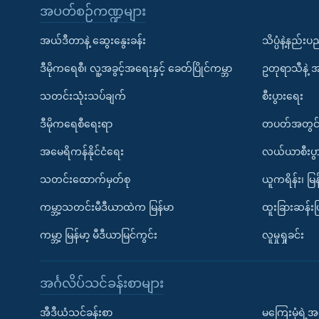
အပတ်စဉ်ကဏ္ဍများ
အယ်ဒီတာနဲ့ ဆွေးနွေးခန်း
သိပ္ပံနဲ့နည်း
ဒီမိုကရေစီ၊ လူ့အခွင့်အရေးနှင့် ခေတ်ပြိုင်ကမ္ဘာ
ဥတုရာသီနဲ့ 
သတင်းသုံးသပ်ချက်
စီးပွားရေး
ဒီမိုကရေစီရေးရာ
တပတ်အတွင်
အမေရိကန်နိုင်ငံရေး
လယ်ယာစီးပွ
သတင်းထောက်မှတ်စု
ယူကရိန်း၊ မြန
ကမ္ဘာ့သတင်းမီဒီယာထဲက မြန်မာ
ထူးခြားဆန်း
ကမ္ဘာ့ မြန်မာ့ မီဒီယာမြင်ကွင်း
လူမှုရှုခင်း
အင်္ဂလိပ်သင်ခန်းစာများ
အီဒီယံသင်ခန်းစာ
မကြေးမုံရဲ့အင