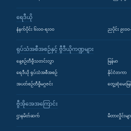
ရေဒီယို
နံနက်ပိုင်း ၆း၀၀-ရး၀၀
ညပိုင်း ၉း၀
ရုပ်သံအစီအစဉ်နှင့် ဗွီဒီယိုကဏ္ဍများ
နေ့စဉ်တီဗွီသတင်းလွှာ
မြန်မာ
ရေဒီယို ရုပ်သံအစီအစဉ်
နိုင်ငံတကာ
အပတ်စဉ်တီဗွီမဂ္ဂဇင်း
တွေ့ဆုံမေးမြန
ဗွီအိုအေအကြောင်း
ဌာနမိတ်ဆက်
မီတာလှိုင်းမျာ