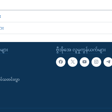
း
ား
ုများ
ဗွီအိုအေ လူမှုကွန်ယက်များ
းလ်သတင်းလွှာ