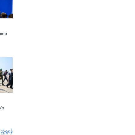
rump
x's
်ရှုရန်