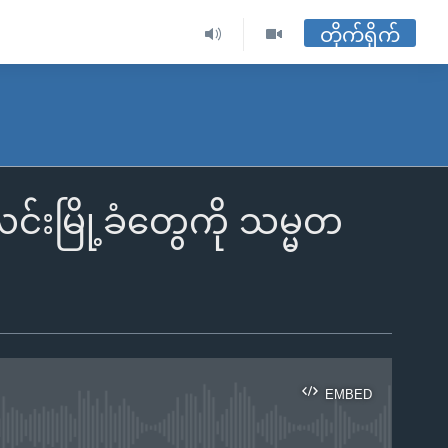
တိုက်ရိုက်
င်းမြို့ခံတွေကို သမ္မတ
EMBED
ble