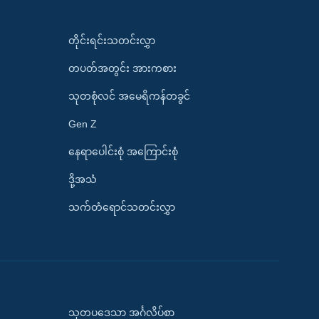
တိုင်းရင်းသတင်းလွှာ
တပတ်အတွင်း အားကစား
သုတစုံလင် အမေရိကန်တခွင်
Gen Z
နေရာပေါင်းစုံ အကြောင်းစုံ
ဒို့အသံ
သက်တံရောင်သတင်းလွှာ
သုတပဒေသာ အင်္ဂလိပ်စာ