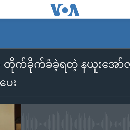
ိုက်ခိုက်ခံခဲ့ရတဲ့ နယူးအော်လ
ားပေး
No media source currently availa