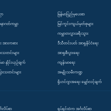
ပညာ
မြန်မာပြည်မှပေးစာ
အနာဂတ်ကမ္ဘာ
မြင်ကွင်းကျယ်မှတ်စုများ
ကမ္ဘာတလွှားခရီးသွား
း အားကစား
ဒီသီတင်းပတ် အာရှနိုင်ငံရေး
ားသတင်းများ
အာရှစီးပွားရေး
်မာ နှိုင်းယှဉ်ချက်
ကျန်းမာရေး
ပြားသတင်းများ
အမျိုးသမီးကဏ္ဍ
ရိုဟင်ဂျာအရေး မျှော်လင့်ချက်
်္ဂလိပ်စာ
ရုပ်ရှင်ထဲက အင်္ဂလိပ်စာ