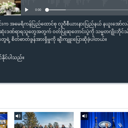
0:00
ွင်းက အမေရိကန်ပြည်ထောင်စု လူဝီစီယားနားပြည်နယ် နယူးအော်လန်
ေဆုံးဒဏ်ရာရသူတွေအတွက် ဝတ်ပြုဆုတောင်းပွဲကို သမ္မတဂျိုးဘိုင်ဒန
ရဲ့ စိတ်ဓာတ်ခွန်အားရှိမှုကို ချီးကျူးပြောဆိုခဲ့ပါတယ်။
်နိုင်ပါသည်။