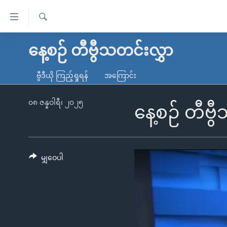
သုံး
ရ
ရှာဖွေ
လွယ်ကူ
မူလစာမျက်နှာ
နေ့စဉ် တီဗွီသတင်းလွှာ
ရ
စေ
မြန်မာ
လာ
ဗွီဒီယို ကြည့်ရှုရန်
အကြောင်း
သည့်
ဒ်
ကမ္ဘာ့သတင်းများ
Link
ဗွီဒီယို
နိုင်ငံတကာ
၀၈ ဇန္နဝါရီ၊ ၂၀၂၅
နေ့စဉ် တီဗွ
များ
သတင်းလွတ်လပ်ခွင့်
အမေရိကန်
ပင်မ
ရပ်ဝန်းတခု လမ်းတခု အလွန်
တရုတ်
အကြောင်းအရာ
အင်္ဂလိပ်စာလေ့လာမယ်
အစ္စရေး-ပါလက်စတိုင်း
မျှဝေပါ
သို့
အပတ်စဉ်ကဏ္ဍများ
အမေရိကန်သုံးအီဒီယံ
ကျော်
ကြည့်
ရေဒီယိုနှင့်ရုပ်သံ အချက်အလက်များ
မကြေးမုံရဲ့ အင်္ဂလိပ်စာ
ရေဒီယို
ရန်
ရေဒီယို/တီဗွီအစီအစဉ်
ရုပ်ရှင်ထဲက အင်္ဂလိပ်စာ
တီဗွီ
ပင်မ