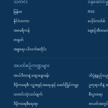
သတင်း
၀န်ဆောင်မှ
မြန်မာ
RSS
နိုင်ငံတကာ
ပေါ့ဒ်ကတ်စ်
အမေရိကန်
နေ့စဉ်အီးမေ
တရုတ်
အစ္စရေး-ပါလက်စတိုင်း
အပတ်စဉ်ကဏ္ဍများ
အယ်ဒီတာနဲ့ ဆွေးနွေးခန်း
သိပ္ပံနဲ့နည်း
ဒီမိုကရေစီ၊ လူ့အခွင့်အရေးနှင့် ခေတ်ပြိုင်ကမ္ဘာ
ဥတုရာသီနဲ့ 
သတင်းသုံးသပ်ချက်
စီးပွားရေး
ဒီမိုကရေစီရေးရာ
တပတ်အတွင်