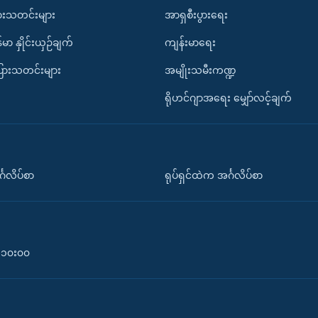
ားသတင်းများ
အာရှစီးပွားရေး
်မာ နှိုင်းယှဉ်ချက်
ကျန်းမာရေး
ပြားသတင်းများ
အမျိုးသမီးကဏ္ဍ
ရိုဟင်ဂျာအရေး မျှော်လင့်ချက်
်္ဂလိပ်စာ
ရုပ်ရှင်ထဲက အင်္ဂလိပ်စာ
၀-၁၀း၀၀