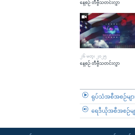
နေ့စဉ် တီဗွီသတင်းလွှာ
၂၆ မတ္၊ ၂၀၂၅
နေ့စဉ် တီဗွီသတင်းလွှာ
ရုပ်သံအစီအစဉ်မျာ
ရေဒီယိုအစီအစဉ်မျ