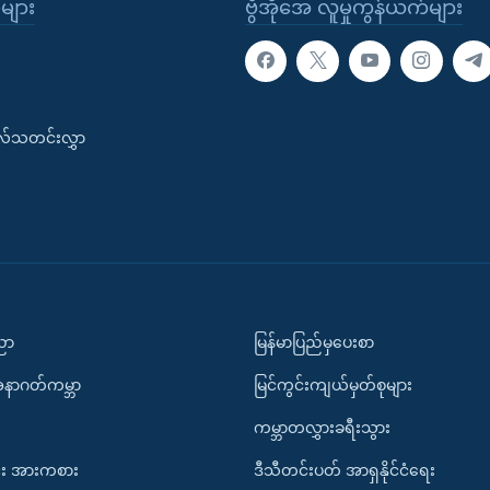
ုများ
ဗွီအိုအေ လူမှုကွန်ယက်များ
းလ်သတင်းလွှာ
ပညာ
မြန်မာပြည်မှပေးစာ
အနာဂတ်ကမ္ဘာ
မြင်ကွင်းကျယ်မှတ်စုများ
ကမ္ဘာတလွှားခရီးသွား
း အားကစား
ဒီသီတင်းပတ် အာရှနိုင်ငံရေး