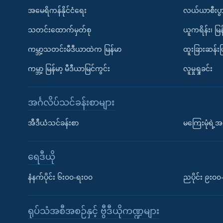
အမေရိကန်နိုင်ငံရေး
လယ်ယာစီးပွ
သတင်းထောက်မှတ်စု
ယူကရိန်း၊ မြန
ကမ္ဘာ့သတင်းမီဒီယာထဲက မြန်မာ
ထူးခြားဆန်း
ကမ္ဘာ့ မြန်မာ့ မီဒီယာမြင်ကွင်း
လူမှုရှုခင်း
အင်္ဂလိပ်သင်ခန်းစာများ
အီဒီယံသင်ခန်းစာ
မကြေးမုံရဲ့အင
ရေဒီယို
နံနက်ပိုင်း ၆း၀၀-ရး၀၀
ညပိုင်း ၉း၀
ရုပ်သံအစီအစဉ်နှင့် ဗွီဒီယိုကဏ္ဍများ