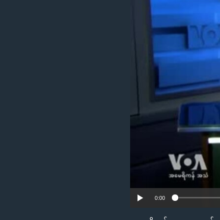
သုတပဒေသာ အင်္ဂလိပ်စာ
အ
ညွန်း
စာမျက်နှာ
သို့
ကျော်
ကြည့်
ရန်
ရှာဖွေ
ရန်
နေရာ
သို့
ကျော်
ရန်
0:00