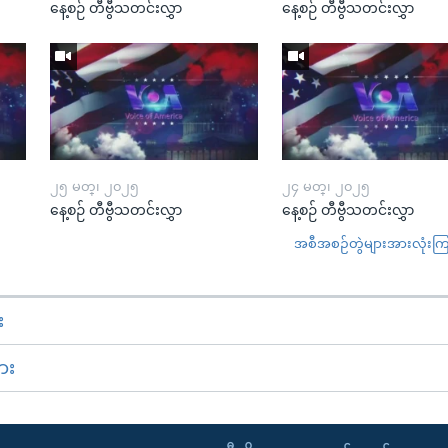
နေ့စဉ် တီဗွီသတင်းလွှာ
နေ့စဉ် တီဗွီသတင်းလွှာ
၂၅ မတ္၊ ၂၀၂၅
၂၄ မတ္၊ ၂၀၂၅
နေ့စဉ် တီဗွီသတင်းလွှာ
နေ့စဉ် တီဗွီသတင်းလွှာ
အစီအစဉ်တွဲများအားလုံးကြည့
း
ား