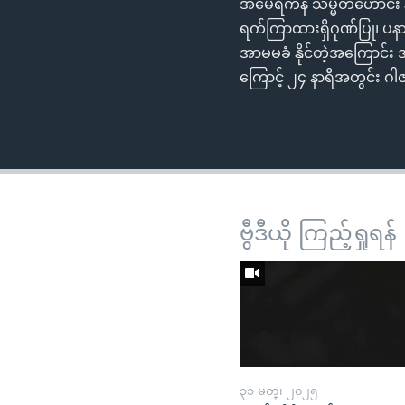
အမေရိကန် သမ္မတဟောင်း Jim
ရက်ကြာထားရှိဂုဏ်ပြု၊ ပနား
အာမမခံ နိုင်တဲ့အကြောင်း 
ကြောင့် ၂၄ နာရီအတွင်း ဂါ
ဗွီဒီယို ကြည့်ရှုရန်
၃၁ မတ္၊ ၂၀၂၅