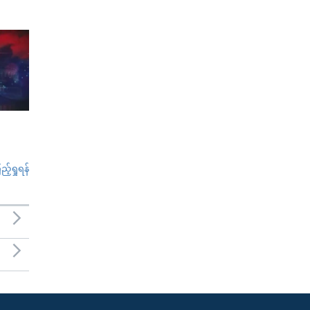
်ရှုရန်