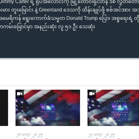
my Carter ရဲ့ ရုပ်အလောင်းကို မြို့တော်ဝါရှင်တန် ဒီစီ လွှတ်တော
မား တူးမြောင်း နဲ့ Greenland ဒေသကို ထိန်းချုပ်ဖို့ စစ်အင်အား အ
အမေရိကန် ရွေးကောက်ခံသမ္မတ Donald Trump ပြော၊ အစ္စရေးရဲ့ တိုက
ဇာကမ်းမြောင်မှာ အနည်းဆုံး လူ ၅၁ ဦး သေဆုံး
Auto
240p
360p
720p
1080p
၂၈ မတ္၊ ၂၀၂၅
၂၇ မတ္၊ ၂၀၂၅