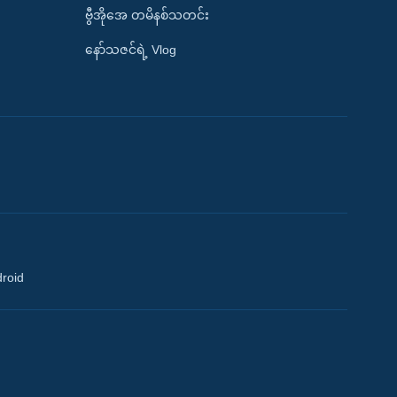
ဗွီအိုအေ တမိနစ်သတင်း
နော်သဇင်ရဲ့ Vlog
droid