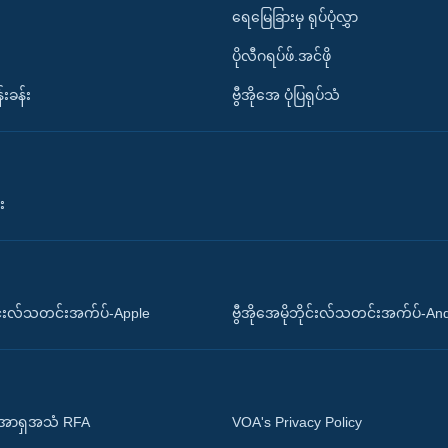
ရေမြေခြားမှ ရုပ်ပုံလွှာ
ပိုလီဂရပ်ဖ်.အင်ဖို
်းခန်း
ဗွီအိုအေ ပုံပြရုပ်သံ
း
ိုင်းလ်သတင်းအက်ပ်-Apple
ဗွီအိုအေမိုဘိုင်းလ်သတင်းအက်ပ်-An
 အာရှအသံ RFA
VOA's Privacy Policy