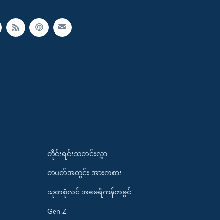
တိုင်းရင်းသတင်းလွှာ
တပတ်အတွင်း အားကစား
သုတစုံလင် အမေရိကန်တခွင်
Gen Z