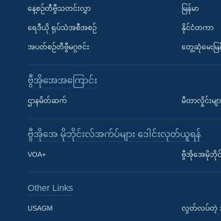
နေ့စဉ်တီဗွီသတင်းလွှာ
မြန်မာ
ရေဒီယို ရုပ်သံအစီအစဉ်
နိုင်ငံတကာ
အပတ်စဉ်တီဗွီမဂ္ဂဇင်း
တွေ့ဆုံမေးမြန
ဗွီအိုအေအကြောင်း
ဌာနမိတ်ဆက်
မီတာလှိုင်းမျာ
ဗွီအိုအေ မိုဘိုင်းလ်အက်ပ်များ ဒေါင်းလုတ်ယူရန်
Learning English
VOA+
ဗွီအိုအေမိုဘ
ဗွီအိုအေ လူမှုကွန်ယက်များ
Other Links
USAGM
လွတ်လပ်တဲ့