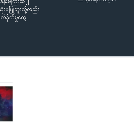
်ခန်းမကြီးထဲ ၂
EMBED
360p
သုံးမပြုဘူးလို့လည်း
်ခိုက်မှုတွေ
480p
720p
1080p
480p