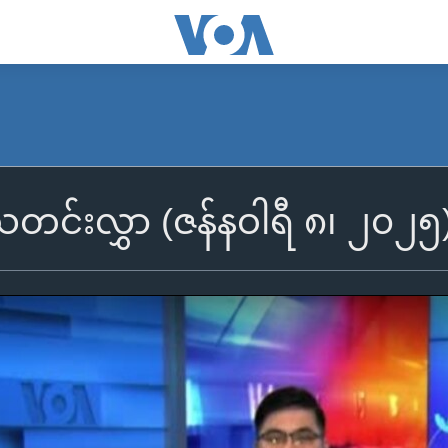
ီသတင်းလွှာ (ဇန်နဝါရီ ၈၊ ၂၀၂၅