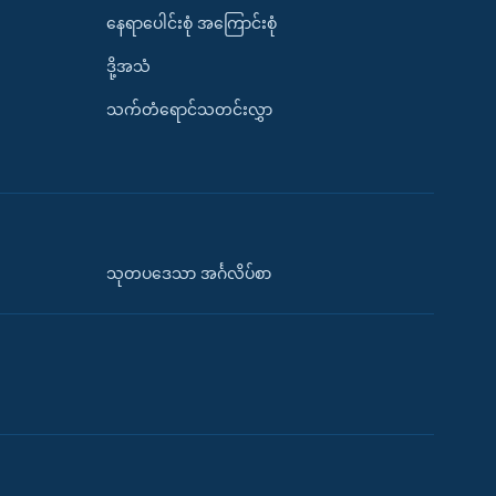
နေရာပေါင်းစုံ အကြောင်းစုံ
ဒို့အသံ
သက်တံရောင်သတင်းလွှာ
သုတပဒေသာ အင်္ဂလိပ်စာ