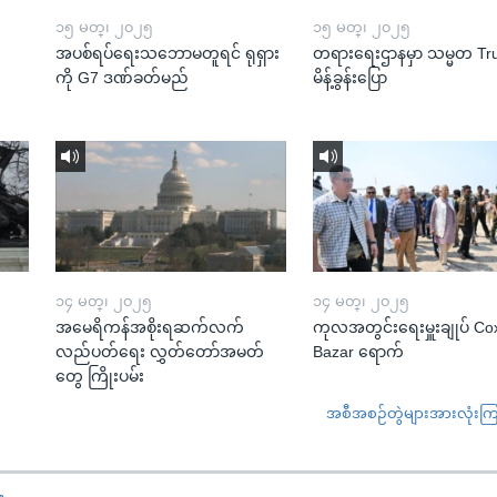
၁၅ မတ္၊ ၂၀၂၅
၁၅ မတ္၊ ၂၀၂၅
အပစ်ရပ်ရေးသဘောမတူရင် ရုရှား
တရားရေးဌာနမှာ သမ္မတ T
ကို G7 ဒဏ်ခတ်မည်
မိန့်ခွန်းပြော
၁၄ မတ္၊ ၂၀၂၅
၁၄ မတ္၊ ၂၀၂၅
အမေရိကန်အစိုးရဆက်လက်
ကုလအတွင်းရေးမှူးချုပ် Co
လည်ပတ်ရေး လွှတ်တော်အမတ်
Bazar ရောက်
တွေ ကြိုးပမ်း
အစီအစဉ်တွဲများအားလုံးကြည့