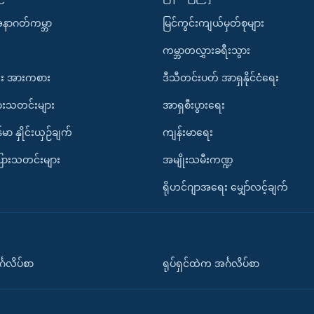
အနာဂတ်ကမ္ဘာ
မြင်ကွင်းကျယ်မှတ်စုများ
ကမ္ဘာတလွှားခရီးသွား
း အားကစား
ဒီသီတင်းပတ် အာရှနိုင်ငံရေး
ားသတင်းများ
အာရှစီးပွားရေး
်မာ နှိုင်းယှဉ်ချက်
ကျန်းမာရေး
ပြားသတင်းများ
အမျိုးသမီးကဏ္ဍ
ရိုဟင်ဂျာအရေး မျှော်လင့်ချက်
်္ဂလိပ်စာ
ရုပ်ရှင်ထဲက အင်္ဂလိပ်စာ