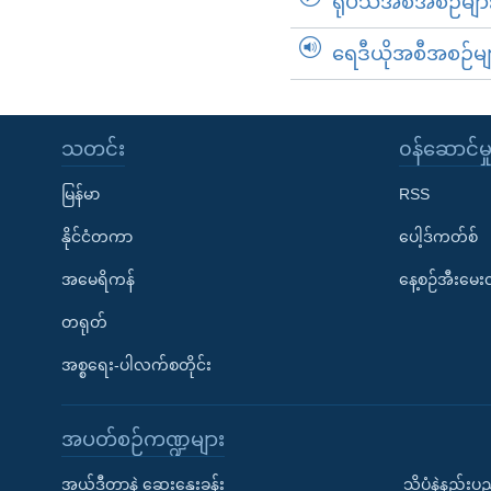
ရုပ်သံအစီအစဉ်မျာ
ရေဒီယိုအစီအစဉ်မျ
သတင်း
၀န်ဆောင်မှ
မြန်မာ
RSS
နိုင်ငံတကာ
ပေါ့ဒ်ကတ်စ်
အမေရိကန်
နေ့စဉ်အီးမေ
တရုတ်
အစ္စရေး-ပါလက်စတိုင်း
အပတ်စဉ်ကဏ္ဍများ
အယ်ဒီတာနဲ့ ဆွေးနွေးခန်း
သိပ္ပံနဲ့နည်း