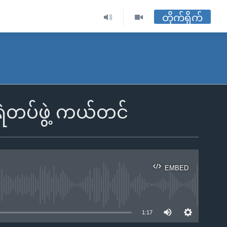
တိုက်ရိုက်
ရဲတပ်ဖွဲ့ ကယ်တင်
EMBED
ble
1:17