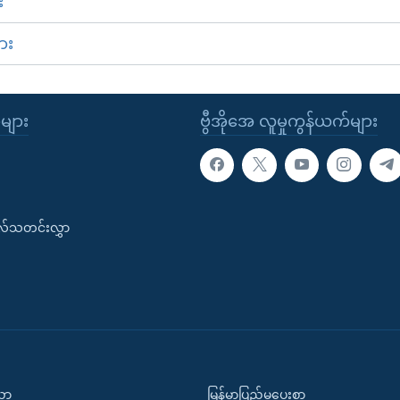
း
ား
ုများ
ဗွီအိုအေ လူမှုကွန်ယက်များ
းလ်သတင်းလွှာ
ပညာ
မြန်မာပြည်မှပေးစာ