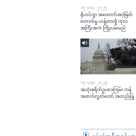
၁၅ မတ္၊ ၂၀၂၅
ရိုဟင်ဂျာ အထောက်အပံ့ဖြတ်
တောက်မှု ဟန့်တားဖို့ ကုလ
အကြီးအကဲ ကြိုးပမ်းမည်
၁၅ မတ္၊ ၂၀၂၅
အသုံးစရိတ်ဥပဒေကြမ်း ကန်
အထက်လွှတ်တော် အတည်ပြု