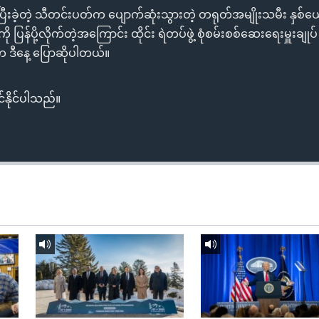
း ပြီးခဲ့တဲ့ သီတင်းပတ်က ပျောက်ဆုံးသွားတဲ့ တရုတ်အမျိုးသမီး နှစ်ယ
ံကို ပြန်ပို့လိုက်တဲ့အကြောင်း ထိုင်း ရဲတပ်ဖွဲ့ စုံစမ်းစစ်ဆေးရေးမှူးချုပ်
က ဒီနေ့ ပြောဆိုပါတယ်။
်နိုင်ပါသည်။