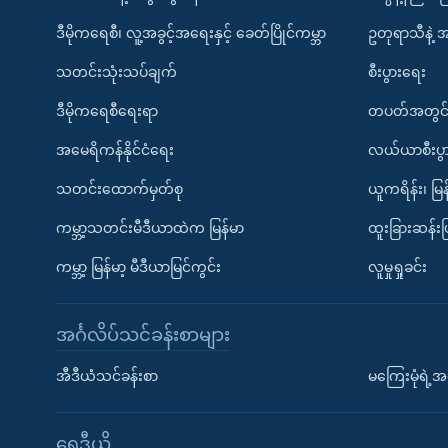
ဒီမိုကရေစီ၊ လူ့အခွင့်အရေးနှင့် ခေတ်ပြိုင်ကမ္ဘာ
ဥတုရာသီနဲ့ 
သတင်းသုံးသပ်ချက်
စီးပွားရေး
ဒီမိုကရေစီရေးရာ
တပတ်အတွင်
အမေရိကန်နိုင်ငံရေး
လယ်ယာစီးပွ
သတင်းထောက်မှတ်စု
ယူကရိန်း၊ မြန
ကမ္ဘာ့သတင်းမီဒီယာထဲက မြန်မာ
ထူးခြားဆန်း
ကမ္ဘာ့ မြန်မာ့ မီဒီယာမြင်ကွင်း
လူမှုရှုခင်း
အင်္ဂလိပ်သင်ခန်းစာများ
အီဒီယံသင်ခန်းစာ
မကြေးမုံရဲ့အင
ရေဒီယို