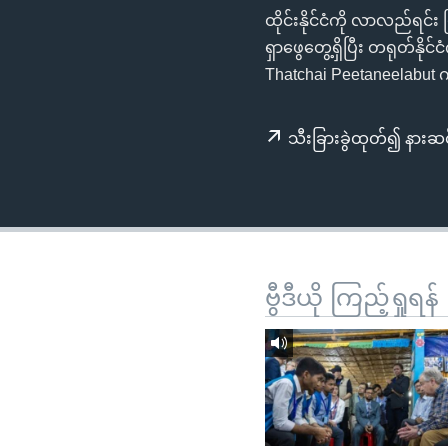
သုတပဒေသာ အင်္ဂလိပ်စာ
အ
ထိုင်းနိုင်ငံကို လာလည်ရင်
ညွန်း
ရှာဖွေတွေ့ရှိပြီး တရုတ်နိုင်င
စာမျက်နှာ
Thatchai Peetaneelabut 
သို့
ကျော်
သီးခြားခွဲထုတ်၍ နားဆင
ကြည့်
ရန်
ရှာဖွေ
ရန်
နေရာ
သို့
ဗွီဒီယို ကြည့်ရှုရန်
ကျော်
ရန်