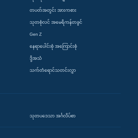
တပတ်အတွင်း အားကစား
သုတစုံလင် အမေရိကန်တခွင်
Gen Z
နေရာပေါင်းစုံ အကြောင်းစုံ
ဒို့အသံ
သက်တံရောင်သတင်းလွှာ
သုတပဒေသာ အင်္ဂလိပ်စာ