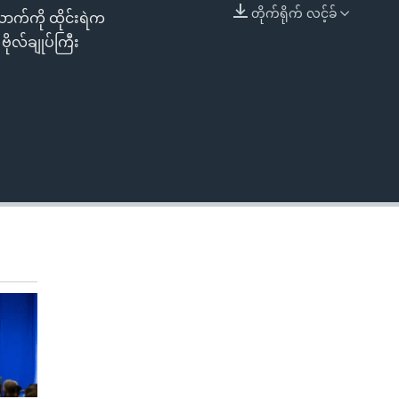
တိုက်ရိုက် လင့်ခ်
ောက်ကို ထိုင်းရဲက
EMBED
 ဗိုလ်ချုပ်ကြီး