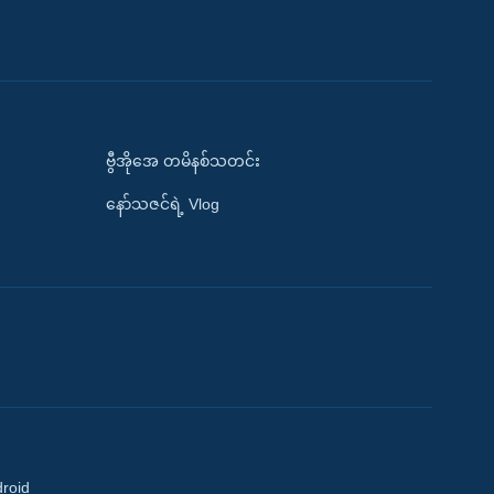
ဗွီအိုအေ တမိနစ်သတင်း
နော်သဇင်ရဲ့ Vlog
droid