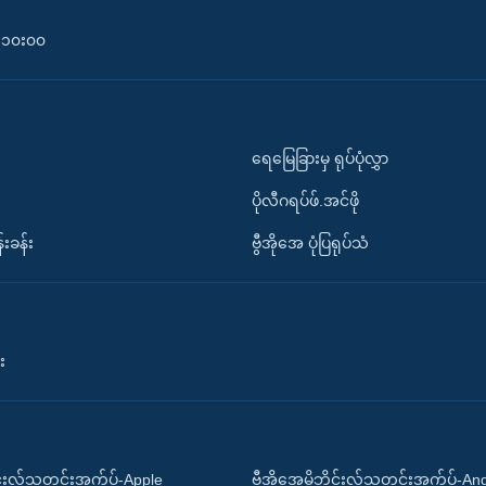
၀-၁၀း၀၀
ရေမြေခြားမှ ရုပ်ပုံလွှာ
ပိုလီဂရပ်ဖ်.အင်ဖို
်းခန်း
ဗွီအိုအေ ပုံပြရုပ်သံ
း
ိုင်းလ်သတင်းအက်ပ်-Apple
ဗွီအိုအေမိုဘိုင်းလ်သတင်းအက်ပ်-An