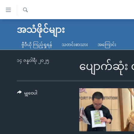
သုံး
ရ
ရှာဖွေ
လွယ်ကူ
မူလစာမျက်နှာ
အသံဖိုင်များ
ရ
စေ
မြန်မာ
လာ
ဗွီဒီယို ကြည့်ရှုရန်
သတင်းစာသား
အကြောင်း
သည့်
ဒ်
ကမ္ဘာ့သတင်းများ
Link
ဗွီဒီယို
နိုင်ငံတကာ
၁၄ ဇန္နဝါရီ၊ ၂၀၂၅
ပျောက်ဆုံး 
များ
သတင်းလွတ်လပ်ခွင့်
အမေရိကန်
ပင်မ
ရပ်ဝန်းတခု လမ်းတခု အလွန်
တရုတ်
အကြောင်းအရာ
အင်္ဂလိပ်စာလေ့လာမယ်
အစ္စရေး-ပါလက်စတိုင်း
မျှဝေပါ
သို့
အပတ်စဉ်ကဏ္ဍများ
အမေရိကန်သုံးအီဒီယံ
ကျော်
ကြည့်
ရေဒီယိုနှင့်ရုပ်သံ အချက်အလက်များ
မကြေးမုံရဲ့ အင်္ဂလိပ်စာ
ရေဒီယို
ရန်
ရေဒီယို/တီဗွီအစီအစဉ်
ရုပ်ရှင်ထဲက အင်္ဂလိပ်စာ
တီဗွီ
ပင်မ