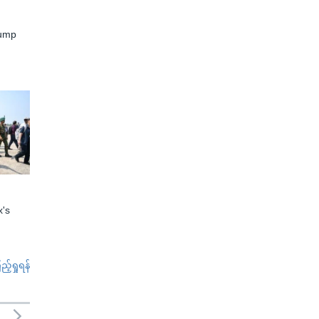
rump
x's
်ရှုရန်