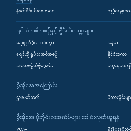
နံနက်ပိုင်း ၆း၀၀-ရး၀၀
ညပိုင်း ၉း၀
ရုပ်သံအစီအစဉ်နှင့် ဗွီဒီယိုကဏ္ဍများ
နေ့စဉ်တီဗွီသတင်းလွှာ
မြန်မာ
ရေဒီယို ရုပ်သံအစီအစဉ်
နိုင်ငံတကာ
အပတ်စဉ်တီဗွီမဂ္ဂဇင်း
တွေ့ဆုံမေးမြန
ဗွီအိုအေအကြောင်း
ဌာနမိတ်ဆက်
မီတာလှိုင်းမျာ
ဗွီအိုအေ မိုဘိုင်းလ်အက်ပ်များ ဒေါင်းလုတ်ယူရန်
Learning English
VOA+
ဗွီအိုအေမိုဘ