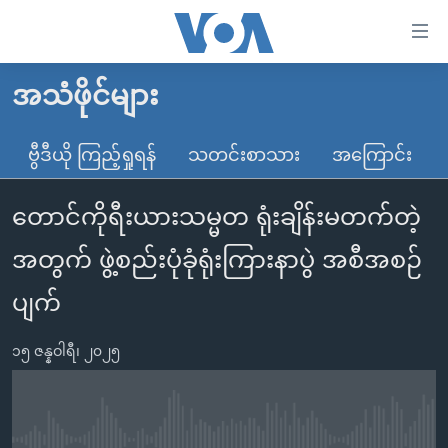
သုံး
ရ
လွယ်ကူ
အသံဖိုင်များ
မူလစာမျက်နှာ
စေ
မြန်မာ
ဗွီဒီယို ကြည့်ရှုရန်
သတင်းစာသား
အကြောင်း
သည့်
ကမ္ဘာ့သတင်းများ
Link
တောင်ကိုရီးယားသမ္မတ ရုံးချိန်းမတက်တဲ့
ဗွီဒီယို
နိုင်ငံတကာ
များ
သတင်းလွတ်လပ်ခွင့်
အမေရိကန်
အတွက် ဖွဲ့စည်းပုံခုံရုံးကြားနာပွဲ အစီအစဉ်
ပင်မ
ရပ်ဝန်းတခု လမ်းတခု အလွန်
တရုတ်
အကြောင်းအရာ
ပျက်
သို့
အင်္ဂလိပ်စာလေ့လာမယ်
အစ္စရေး-ပါလက်စတိုင်း
ကျော်
၁၅ ဇန္နဝါရီ၊ ၂၀၂၅
အပတ်စဉ်ကဏ္ဍများ
အမေရိကန်သုံးအီဒီယံ
ကြည့်
ရေဒီယိုနှင့်ရုပ်သံ အချက်အလက်များ
မကြေးမုံရဲ့ အင်္ဂလိပ်စာ
ရေဒီယို
ရန်
ပင်မ
ရေဒီယို/တီဗွီအစီအစဉ်
ရုပ်ရှင်ထဲက အင်္ဂလိပ်စာ
တီဗွီ