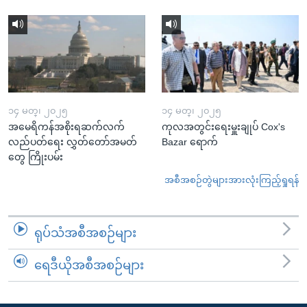
၁၄ မတ္၊ ၂၀၂၅
၁၄ မတ္၊ ၂၀၂၅
အမေရိကန်အစိုးရဆက်လက်
ကုလအတွင်းရေးမှူးချုပ် Cox's
လည်ပတ်ရေး လွှတ်တော်အမတ်
Bazar ရောက်
တွေ ကြိုးပမ်း
အစီအစဉ်တွဲများအားလုံးကြည့်ရှုရန်
ရုပ်သံအစီအစဉ်များ
ရေဒီယိုအစီအစဉ်များ