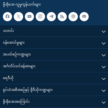
ဗွီအိုအေ လူမှုကွန်ယက်များ
သတင်း
၀န်ဆောင်မှုများ
အပတ်စဉ်ကဏ္ဍများ
အင်္ဂလိပ်သင်ခန်းစာများ
ရေဒီယို
ရုပ်သံအစီအစဉ်နှင့် ဗွီဒီယိုကဏ္ဍများ
ဗွီအိုအေအကြောင်း