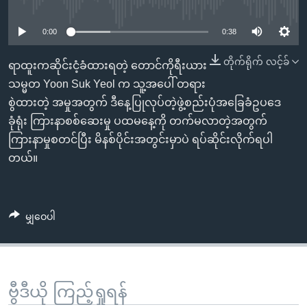
No media source currently available
အ
သုတပဒေသာ အင်္ဂလိပ်စာ
ညွန်း
Learning English
0:00
0:38
စာမျက်နှာ
သို့
ဗွီအိုအေ လူမှုကွန်ယက်များ
တိုက်ရိုက် လင့်ခ်
ရာထူးကဆိုင်းငံ့ခံထားရတဲ့ တောင်ကိုရီးယား
ကျော်
သမ္မတ Yoon Suk Yeol က သူ့အပေါ် တရား
ကြည့်
စွဲထားတဲ့ အမှုအတွက် ဒီနေ့ပြုလုပ်တဲ့ဖွဲ့စည်းပုံအခြေခံဥပဒေ
ရန်
ခုံရုံး ကြားနာစစ်ဆေးမှု ပထမနေ့ကို တက်မလာတဲ့အတွက်
ဘာသာစကားများ
ရှာဖွေ
ကြားနာမှုစတင်ပြီး မိနစ်ပိုင်းအတွင်းမှာပဲ ရပ်ဆိုင်းလိုက်ရပါ
ရန်
တယ်။
နေရာ
သို့
ကျော်
မျှဝေပါ
ရန်
ဗွီဒီယို ကြည့်ရှုရန်