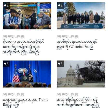
၁၅ မတ္၊ ၂၀၂၅
၁၅ မတ္၊ ၂၀၂၅
ရိုဟင်ဂျာ အထောက်အပံ့ဖြတ်
အပစ်ရပ်ရေးသဘောမတူရင်
တောက်မှု ဟန့်တားဖို့ ကုလ
ရုရှားကို G7 ဒဏ်ခတ်မည်
အကြီးအကဲ ကြိုးပမ်းမည်
၁၅ မတ္၊ ၂၀၂၅
၁၅ မတ္၊ ၂၀၂၅
တရားရေးဌာနမှာ သမ္မတ Trump
အသုံးစရိတ်ဥပဒေကြမ်း ကန်
မိန့်ခွန်းပြော
အထက်လွှတ်တော် အတည်ပြု