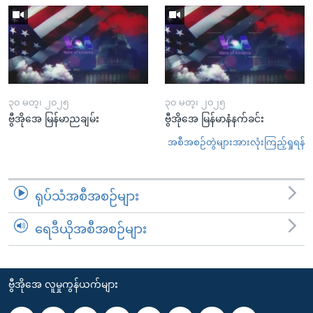
၃၀ မတ္၊ ၂၀၂၅
၃၀ မတ္၊ ၂၀၂၅
ဗွီအိုအေ မြန်မာညချမ်း
ဗွီအိုအေ မြန်မာနံနက်ခင်း
အစီအစဉ်တွဲများအားလုံးကြည့်ရှုရန်
ရုပ်သံအစီအစဉ်များ
ရေဒီယိုအစီအစဉ်များ
ဗွီအိုအေ လူမှုကွန်ယက်များ