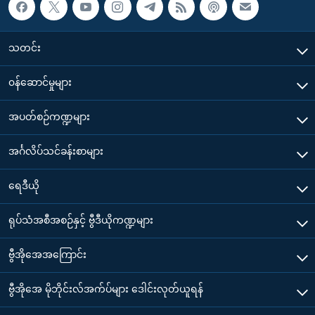
သတင်း
၀န်ဆောင်မှုများ
အပတ်စဉ်ကဏ္ဍများ
အင်္ဂလိပ်သင်ခန်းစာများ
ရေဒီယို
ရုပ်သံအစီအစဉ်နှင့် ဗွီဒီယိုကဏ္ဍများ
ဗွီအိုအေအကြောင်း
ဗွီအိုအေ မိုဘိုင်းလ်အက်ပ်များ ဒေါင်းလုတ်ယူရန်