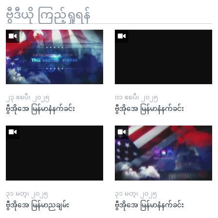
ဗွီဒီယို ကြည့်ရှုရန်
၂၃ ဧၿပီ၊ ၂၀၂၅
၀၁ ဧၿပီ၊ ၂၀၂၅
ဗွီအိုအေ မြန်မာနံနက်ခင်း
ဗွီအိုအေ မြန်မာနံနက်ခင်း
၃၁ မတ္၊ ၂၀၂၅
၃၁ မတ္၊ ၂၀၂၅
ဗွီအိုအေ မြန်မာညချမ်း
ဗွီအိုအေ မြန်မာနံနက်ခင်း