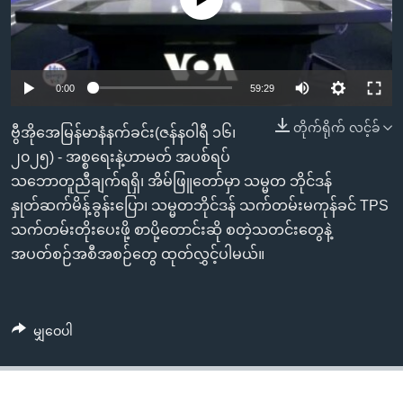
အ
သုတပဒေသာ အင်္ဂလိပ်စာ
ညွန်း
Learning English
စာမျက်နှာ
သို့
ဗွီအိုအေ လူမှုကွန်ယက်များ
Auto
0:00
59:29
ကျော်
240p
ကြည့်
တိုက်ရိုက် လင့်ခ်
ဗွီအိုအေမြန်မာနံနက်ခင်း(ဇန်နဝါရီ ၁၆၊
ရန်
360p
၂၀၂၅) - အစ္စရေးနဲ့ဟာမတ် အပစ်ရပ်
ဘာသာစကားများ
ရှာဖွေ
သဘောတူညီချက်ရရှိ၊ အိမ်ဖြူတော်မှာ သမ္မတ ဘိုင်ဒန်
Auto
240p
360p
480p
480p
ရန်
နှုတ်ဆက်မိန့်ခွန်းပြော၊ သမ္မတဘိုင်ဒန် သက်တမ်းမကုန်ခင် TPS
နေရာ
720p
သက်တမ်းတိုးပေးဖို့ စာပို့တောင်းဆို စတဲ့သတင်းတွေနဲ့
720p
1080p
သို့
အပတ်စဉ်အစီအစဉ်တွေ ထုတ်လွှင့်ပါမယ်။
1080p
ကျော်
ရန်
မျှဝေပါ