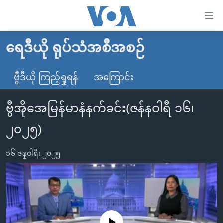
သုံး
ရ
လွယ်ကူ
ရေဒီယို ရုပ်သံအစီအစဉ်
မူလစာမျက်နှာ
စေ
မြန်မာ
ဗွီဒီယို ကြည့်ရှုရန်
အကြောင်း
သည့်
ကမ္ဘာ့သတင်းများ
Link
ဗွီအိုအေမြန်မာနံနက်ခင်း(ဇန်နဝါရီ ၁၆၊
ဗွီဒီယို
နိုင်ငံတကာ
များ
သတင်းလွတ်လပ်ခွင့်
အမေရိကန်
၂၀၂၅)
ပင်မ
ရပ်ဝန်းတခု လမ်းတခု အလွန်
တရုတ်
အကြောင်းအရာ
၁၆ ဇန္နဝါရီ၊ ၂၀၂၅
သို့
အင်္ဂလိပ်စာလေ့လာမယ်
အစ္စရေး-ပါလက်စတိုင်း
ကျော်
အပတ်စဉ်ကဏ္ဍများ
အမေရိကန်သုံးအီဒီယံ
ကြည့်
ရေဒီယိုနှင့်ရုပ်သံ အချက်အလက်များ
မကြေးမုံရဲ့ အင်္ဂလိပ်စာ
ရေဒီယို
ရန်
ပင်မ
ရေဒီယို/တီဗွီအစီအစဉ်
ရုပ်ရှင်ထဲက အင်္ဂလိပ်စာ
တီဗွီ
No media source currently available