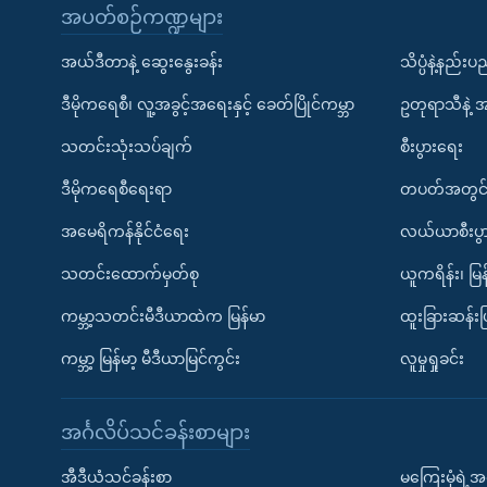
အပတ်စဉ်ကဏ္ဍများ
အယ်ဒီတာနဲ့ ဆွေးနွေးခန်း
သိပ္ပံနဲ့နည်း
ဒီမိုကရေစီ၊ လူ့အခွင့်အရေးနှင့် ခေတ်ပြိုင်ကမ္ဘာ
ဥတုရာသီနဲ့ 
သတင်းသုံးသပ်ချက်
စီးပွားရေး
ဒီမိုကရေစီရေးရာ
တပတ်အတွင်
အမေရိကန်နိုင်ငံရေး
လယ်ယာစီးပွ
သတင်းထောက်မှတ်စု
ယူကရိန်း၊ မြန
ကမ္ဘာ့သတင်းမီဒီယာထဲက မြန်မာ
ထူးခြားဆန်း
ကမ္ဘာ့ မြန်မာ့ မီဒီယာမြင်ကွင်း
လူမှုရှုခင်း
အင်္ဂလိပ်သင်ခန်းစာများ
အီဒီယံသင်ခန်းစာ
မကြေးမုံရဲ့အင