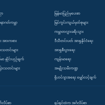
ပညာ
မြန်မာပြည်မှပေးစာ
အနာဂတ်ကမ္ဘာ
မြင်ကွင်းကျယ်မှတ်စုများ
ကမ္ဘာတလွှားခရီးသွား
း အားကစား
ဒီသီတင်းပတ် အာရှနိုင်ငံရေး
ားသတင်းများ
အာရှစီးပွားရေး
်မာ နှိုင်းယှဉ်ချက်
ကျန်းမာရေး
ပြားသတင်းများ
အမျိုးသမီးကဏ္ဍ
ရိုဟင်ဂျာအရေး မျှော်လင့်ချက်
်္ဂလိပ်စာ
ရုပ်ရှင်ထဲက အင်္ဂလိပ်စာ