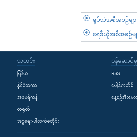
ရုပ်သံအစီအစဉ်မျာ
ရေဒီယိုအစီအစဉ်မျ
သတင်း
၀န်ဆောင်မှ
မြန်မာ
RSS
နိုင်ငံတကာ
ပေါ့ဒ်ကတ်စ်
အမေရိကန်
နေ့စဉ်အီးမေ
တရုတ်
အစ္စရေး-ပါလက်စတိုင်း