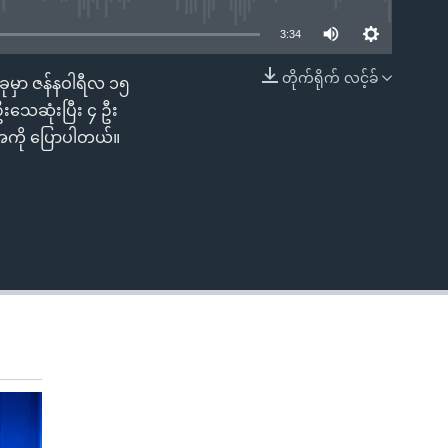
3:34
တိုက်ရိုက် လင့်ခ်
ခုမှာ ဇန်နဝါရီလ ၁၅
EMBED
သေဆုံးပြီး ၄ ဦး
ုအေကို ပြောပါတယ်။