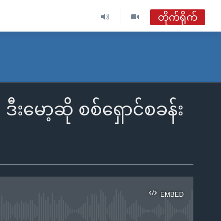
တိုက်ရိုက်
ဒီးမော့ဆို စစ်ရှောင်စခန်း
EMBED
ble