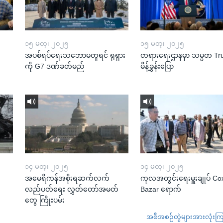
၁၅ မတ္၊ ၂၀၂၅
၁၅ မတ္၊ ၂၀၂၅
အပစ်ရပ်ရေးသဘောမတူရင် ရုရှား
တရားရေးဌာနမှာ သမ္မတ T
ကို G7 ဒဏ်ခတ်မည်
မိန့်ခွန်းပြော
၁၄ မတ္၊ ၂၀၂၅
၁၄ မတ္၊ ၂၀၂၅
အမေရိကန်အစိုးရဆက်လက်
ကုလအတွင်းရေးမှူးချုပ် Co
လည်ပတ်ရေး လွှတ်တော်အမတ်
Bazar ရောက်
တွေ ကြိုးပမ်း
အစီအစဉ်တွဲများအားလုံးကြည့