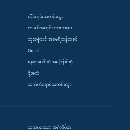
တိုင်းရင်းသတင်းလွှာ
တပတ်အတွင်း အားကစား
သုတစုံလင် အမေရိကန်တခွင်
Gen Z
နေရာပေါင်းစုံ အကြောင်းစုံ
ဒို့အသံ
သက်တံရောင်သတင်းလွှာ
သုတပဒေသာ အင်္ဂလိပ်စာ