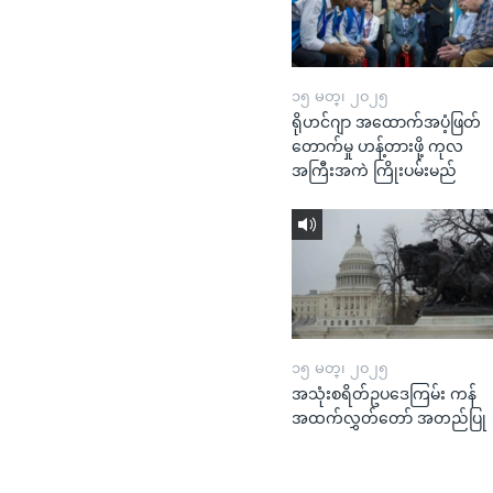
၁၅ မတ္၊ ၂၀၂၅
ရိုဟင်ဂျာ အထောက်အပံ့ဖြတ်
တောက်မှု ဟန့်တားဖို့ ကုလ
အကြီးအကဲ ကြိုးပမ်းမည်
၁၅ မတ္၊ ၂၀၂၅
အသုံးစရိတ်ဥပဒေကြမ်း ကန်
အထက်လွှတ်တော် အတည်ပြု