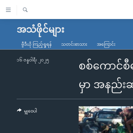
သုံး
ရ
ရှာဖွေ
လွယ်ကူ
မူလစာမျက်နှာ
အသံဖိုင်များ
ရ
စေ
မြန်မာ
လာ
ဗွီဒီယို ကြည့်ရှုရန်
သတင်းစာသား
အကြောင်း
သည့်
ဒ်
ကမ္ဘာ့သတင်းများ
Link
ဗွီဒီယို
နိုင်ငံတကာ
၁၆ ဇန္နဝါရီ၊ ၂၀၂၅
စစ်ကောင်စီလ
များ
သတင်းလွတ်လပ်ခွင့်
အမေရိကန်
ပင်မ
ရပ်ဝန်းတခု လမ်းတခု အလွန်
တရုတ်
မှာ အနည်းဆ
အကြောင်းအရာ
အင်္ဂလိပ်စာလေ့လာမယ်
အစ္စရေး-ပါလက်စတိုင်း
သို့
အပတ်စဉ်ကဏ္ဍများ
အမေရိကန်သုံးအီဒီယံ
ကျော်
ကြည့်
မျှဝေပါ
ရေဒီယိုနှင့်ရုပ်သံ အချက်အလက်များ
မကြေးမုံရဲ့ အင်္ဂလိပ်စာ
ရေဒီယို
ရန်
ရေဒီယို/တီဗွီအစီအစဉ်
ရုပ်ရှင်ထဲက အင်္ဂလိပ်စာ
တီဗွီ
ပင်မ