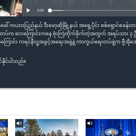
0:00
ါ် ကယားပြည်နယ် ဒီးမော့ဆိုမြို့နယ် အရှေ့ပိုင်း စစ်ရှောင်စခန်းတ
ီတပ်က လေကြောင်းကနေ ဗုံးကြဲတိုက်ခိုက်တဲ့အတွက် အရပ်သား ၃ ဦး
့ကြောင်း ကရင်နီလူ့အခွင့်အရေးအဖွဲ့နဲ့ ကာကွယ်ရေးတပ်ဖွဲ့က ဗွီအိ
်နိုင်ပါသည်။