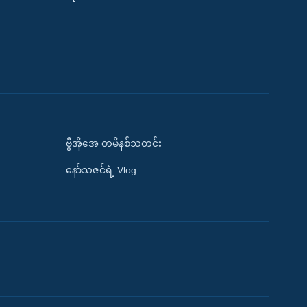
ဗွီအိုအေ တမိနစ်သတင်း
နော်သဇင်ရဲ့ Vlog