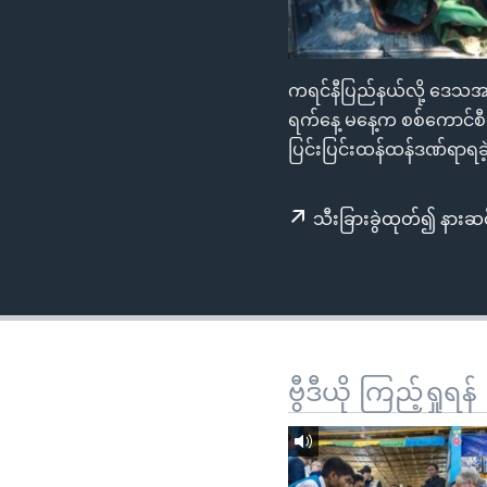
သုတပဒေသာ အင်္ဂလိပ်စာ
အ
ညွန်း
စာမျက်နှာ
ကရင်နီပြည်နယ်လို့ ဒေသအခေ
သို့
ရက်နေ့ မနေ့က စစ်ကောင်စ
ကျော်
ပြင်းပြင်းထန်ထန်ဒဏ်ရာရခဲ
ကြည့်
ရန်
ရှာဖွေ
သီးခြားခွဲထုတ်၍ နားဆင
ရန်
နေရာ
သို့
ကျော်
ရန်
ဗွီဒီယို ကြည့်ရှုရန်