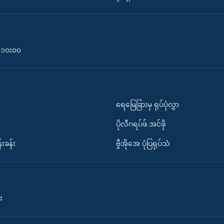
၀-၁၀း၀၀
ရေမြေခြားမှ ရုပ်ပုံလွှာ
ပိုလီဂရပ်ဖ်.အင်ဖို
်းခန်း
ဗွီအိုအေ ပုံပြရုပ်သံ
း