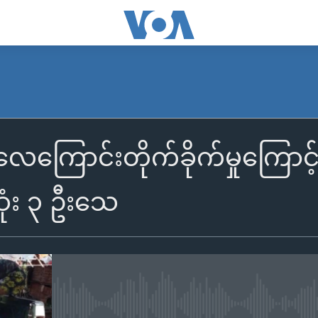
ေကြောင်းတိုက်ခိုက်မှုကြောင့် 
ုံး ၃ ဦးသေ
No media source currently availa