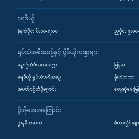
ရေဒီယို
နံနက်ပိုင်း ၆း၀၀-ရး၀၀
ညပိုင်း ၉း၀
ရုပ်သံအစီအစဉ်နှင့် ဗွီဒီယိုကဏ္ဍများ
နေ့စဉ်တီဗွီသတင်းလွှာ
မြန်မာ
ရေဒီယို ရုပ်သံအစီအစဉ်
နိုင်ငံတကာ
အပတ်စဉ်တီဗွီမဂ္ဂဇင်း
တွေ့ဆုံမေးမြန
ဗွီအိုအေအကြောင်း
ဌာနမိတ်ဆက်
မီတာလှိုင်းမျာ