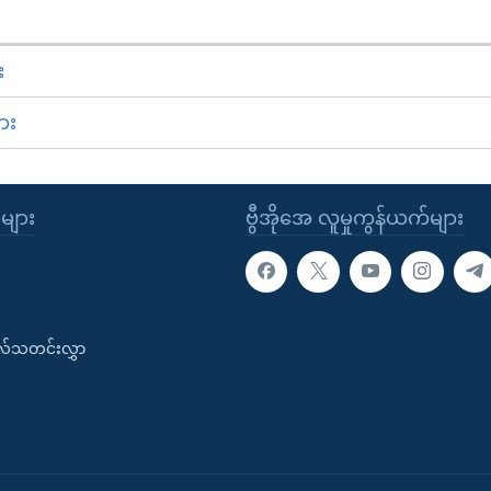
း
ား
ုများ
ဗွီအိုအေ လူမှုကွန်ယက်များ
းလ်သတင်းလွှာ