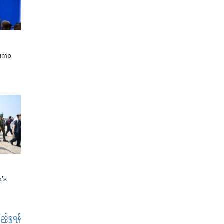
rump
x's
်ရှုရန်