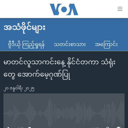
သုံး
ရ
လွယ်ကူ
အသံဖိုင်များ
မူလစာမျက်နှာ
စေ
မြန်မာ
ဗွီဒီယို ကြည့်ရှုရန်
သတင်းစာသား
အကြောင်း
သည့်
ကမ္ဘာ့သတင်းများ
Link
မာတင်လူသာကင်းနေ့ နိုင်ငံတကာ သံရုံး
ဗွီဒီယို
နိုင်ငံတကာ
များ
သတင်းလွတ်လပ်ခွင့်
အမေရိကန်
တွေ အောက်မေ့ဂုဏ်ပြု
ပင်မ
ရပ်ဝန်းတခု လမ်းတခု အလွန်
တရုတ်
အကြောင်းအရာ
၂၀ ဇန္နဝါရီ၊ ၂၀၂၅
သို့
အင်္ဂလိပ်စာလေ့လာမယ်
အစ္စရေး-ပါလက်စတိုင်း
ကျော်
အပတ်စဉ်ကဏ္ဍများ
အမေရိကန်သုံးအီဒီယံ
ကြည့်
ရေဒီယိုနှင့်ရုပ်သံ အချက်အလက်များ
မကြေးမုံရဲ့ အင်္ဂလိပ်စာ
ရေဒီယို
ရန်
No media source currently available
ပင်မ
ရေဒီယို/တီဗွီအစီအစဉ်
ရုပ်ရှင်ထဲက အင်္ဂလိပ်စာ
တီဗွီ