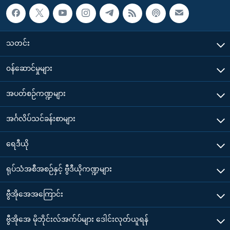
သတင်း
၀န်ဆောင်မှုများ
အပတ်စဉ်ကဏ္ဍများ
အင်္ဂလိပ်သင်ခန်းစာများ
ရေဒီယို
ရုပ်သံအစီအစဉ်နှင့် ဗွီဒီယိုကဏ္ဍများ
ဗွီအိုအေအကြောင်း
ဗွီအိုအေ မိုဘိုင်းလ်အက်ပ်များ ဒေါင်းလုတ်ယူရန်