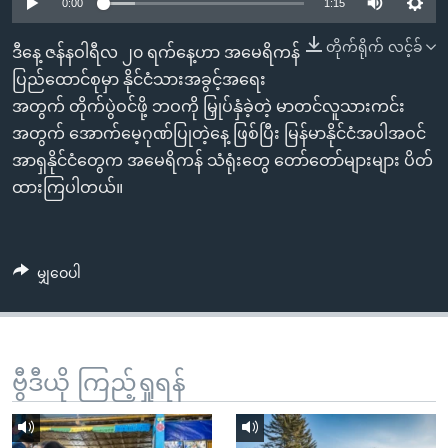
အ
0:00
1:15
သုတပဒေသာ အင်္ဂလိပ်စာ
ညွန်း
Learning English
တိုက်ရိုက် လင့်ခ်
ဒီနေ့ ဇန်နဝါရီလ ၂၀ ရက်နေ့ဟာ အမေရိကန်
စာမျက်နှာ
ပြည်ထောင်စုမှာ နိုင်ငံသားအခွင့်အရေး
သို့
ဗွီအိုအေ လူမှုကွန်ယက်များ
အတွက် တိုက်ပွဲဝင်ဖို့ ဘဝကို မြှုပ်နှံခဲ့တဲ့ မာတင်လူသားကင်း
ကျော်
အတွက် အောက်မေ့ဂုဏ်ပြုတဲ့နေ့ ဖြစ်ပြီး မြန်မာနိုင်ငံအပါအဝင်
ကြည့်
အာရှနိုင်ငံတွေက အမေရိကန် သံရုံးတွေ တော်တော်များများ ပိတ်
ရန်
ဘာသာစကားများ
ထားကြပါတယ်။
ရှာဖွေ
ရန်
နေရာ
မျှဝေပါ
သို့
ကျော်
ရန်
ဗွီဒီယို ကြည့်ရှုရန်