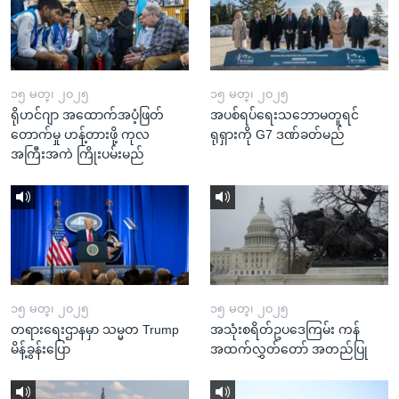
၁၅ မတ္၊ ၂၀၂၅
၁၅ မတ္၊ ၂၀၂၅
ရိုဟင်ဂျာ အထောက်အပံ့ဖြတ်
အပစ်ရပ်ရေးသဘောမတူရင်
တောက်မှု ဟန့်တားဖို့ ကုလ
ရုရှားကို G7 ဒဏ်ခတ်မည်
အကြီးအကဲ ကြိုးပမ်းမည်
၁၅ မတ္၊ ၂၀၂၅
၁၅ မတ္၊ ၂၀၂၅
တရားရေးဌာနမှာ သမ္မတ Trump
အသုံးစရိတ်ဥပဒေကြမ်း ကန်
မိန့်ခွန်းပြော
အထက်လွှတ်တော် အတည်ပြု