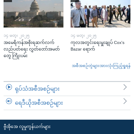
၁၄ မတ္၊ ၂၀၂၅
၁၄ မတ္၊ ၂၀၂၅
အမေရိကန်အစိုးရဆက်လက်
ကုလအတွင်းရေးမှူးချုပ် Cox's
လည်ပတ်ရေး လွှတ်တော်အမတ်
Bazar ရောက်
တွေ ကြိုးပမ်း
အစီအစဉ်တွဲများအားလုံးကြည့်ရှုရန်
ရုပ်သံအစီအစဉ်များ
ရေဒီယိုအစီအစဉ်များ
ဗွီအိုအေ လူမှုကွန်ယက်များ