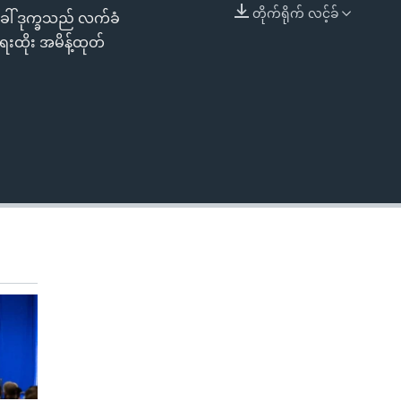
တိုက်ရိုက် လင့်ခ်
ေါ် ဒုက္ခသည် လက်ခံ
EMBED
းထိုး အမိန့်ထုတ်