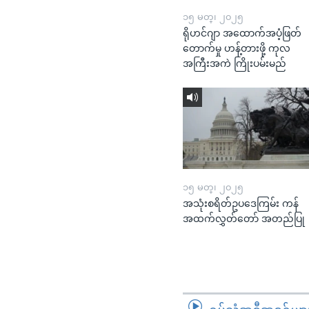
၁၅ မတ္၊ ၂၀၂၅
ရိုဟင်ဂျာ အထောက်အပံ့ဖြတ်
တောက်မှု ဟန့်တားဖို့ ကုလ
အကြီးအကဲ ကြိုးပမ်းမည်
၁၅ မတ္၊ ၂၀၂၅
အသုံးစရိတ်ဥပဒေကြမ်း ကန်
အထက်လွှတ်တော် အတည်ပြု