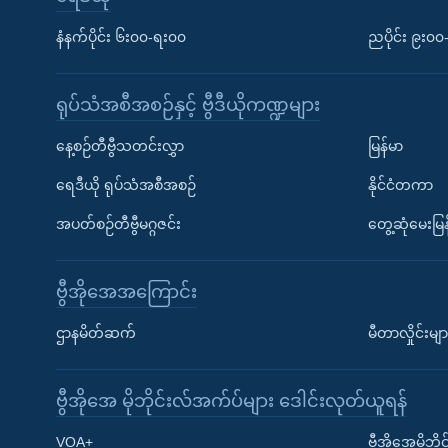
နံနက်ပိုင်း ၆း၀၀-ရး၀၀
ညပိုင်း ၉း၀
ရုပ်သံအစီအစဉ်နှင့် ဗွီဒီယိုကဏ္ဍများ
နေ့စဉ်တီဗွီသတင်းလွှာ
မြန်မာ
ရေဒီယို ရုပ်သံအစီအစဉ်
နိုင်ငံတကာ
အပတ်စဉ်တီဗွီမဂ္ဂဇင်း
တွေ့ဆုံမေးမြန
ဗွီအိုအေအကြောင်း
ဌာနမိတ်ဆက်
မီတာလှိုင်းမျာ
ဗွီအိုအေ မိုဘိုင်းလ်အက်ပ်များ ဒေါင်းလုတ်ယူရန်
Learning English
VOA+
ဗွီအိုအေမိုဘ