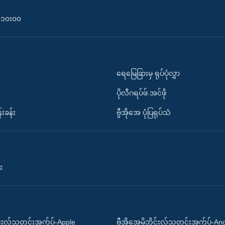
၀-၁၀း၀၀
ရေမြေခြားမှ ရုပ်ပုံလွှာ
ပိုလီဂရပ်ဖ်.အင်ဖို
်းခန်း
ဗွီအိုအေ ပုံပြရုပ်သံ
း
ိုင်းလ်သတင်းအက်ပ်-Apple
ဗွီအိုအေမိုဘိုင်းလ်သတင်းအက်ပ်-An