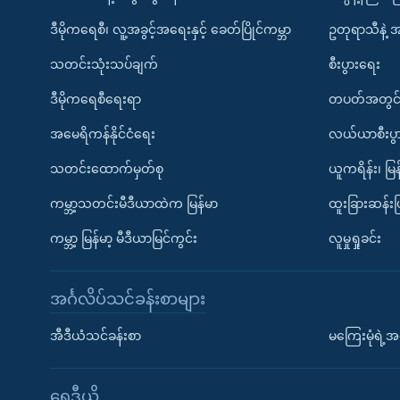
ဒီမိုကရေစီ၊ လူ့အခွင့်အရေးနှင့် ခေတ်ပြိုင်ကမ္ဘာ
ဥတုရာသီနဲ့ 
သတင်းသုံးသပ်ချက်
စီးပွားရေး
ဒီမိုကရေစီရေးရာ
တပတ်အတွင်
အမေရိကန်နိုင်ငံရေး
လယ်ယာစီးပွ
သတင်းထောက်မှတ်စု
ယူကရိန်း၊ မြန
ကမ္ဘာ့သတင်းမီဒီယာထဲက မြန်မာ
ထူးခြားဆန်း
ကမ္ဘာ့ မြန်မာ့ မီဒီယာမြင်ကွင်း
လူမှုရှုခင်း
အင်္ဂလိပ်သင်ခန်းစာများ
အီဒီယံသင်ခန်းစာ
မကြေးမုံရဲ့အင
ရေဒီယို