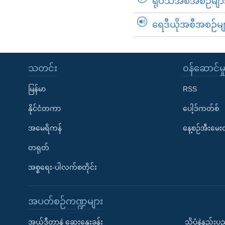
ရုပ်သံအစီအစဉ်မျာ
ရေဒီယိုအစီအစဉ်မျ
သတင်း
၀န်ဆောင်မှ
မြန်မာ
RSS
နိုင်ငံတကာ
ပေါ့ဒ်ကတ်စ်
အမေရိကန်
နေ့စဉ်အီးမေ
တရုတ်
အစ္စရေး-ပါလက်စတိုင်း
အပတ်စဉ်ကဏ္ဍများ
အယ်ဒီတာနဲ့ ဆွေးနွေးခန်း
သိပ္ပံနဲ့နည်း