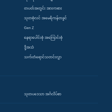
တပတ်အတွင်း အားကစား
သုတစုံလင် အမေရိကန်တခွင်
Gen Z
နေရာပေါင်းစုံ အကြောင်းစုံ
ဒို့အသံ
သက်တံရောင်သတင်းလွှာ
သုတပဒေသာ အင်္ဂလိပ်စာ