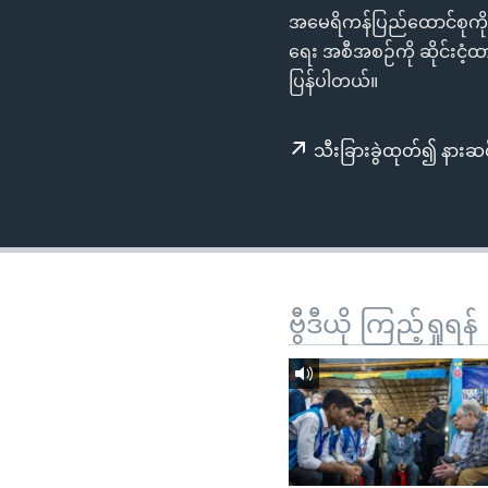
သုတပဒေသာ အင်္ဂလိပ်စာ
အ
အမေရိကန်ပြည်ထောင်စုကို 
ညွန်း
ရေး အစီအစဉ်ကို ဆိုင်းငံ
စာမျက်နှာ
ပြန်ပါတယ်။
သို့
ကျော်
သီးခြားခွဲထုတ်၍ နားဆင
ကြည့်
ရန်
ရှာဖွေ
ရန်
နေရာ
သို့
ဗွီဒီယို ကြည့်ရှုရန်
ကျော်
ရန်