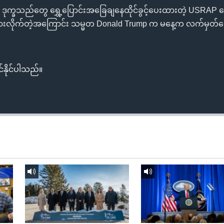
ဒုက္ခသည်တွေ ရွှေ့ပြောင်းအခြေချနေထိုင်ခွင့်ပေးထားတဲ့ USRAP ခ
့ထားလိုက်တဲ့အကြောင်း သမ္မတ Donald Trump က မနေ့က လက်မှတ်ရေ
်နိုင်ပါသည်။