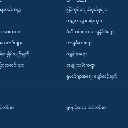
အနာဂတ်ကမ္ဘာ
မြင်ကွင်းကျယ်မှတ်စုများ
ကမ္ဘာတလွှားခရီးသွား
း အားကစား
ဒီသီတင်းပတ် အာရှနိုင်ငံရေး
ားသတင်းများ
အာရှစီးပွားရေး
်မာ နှိုင်းယှဉ်ချက်
ကျန်းမာရေး
ပြားသတင်းများ
အမျိုးသမီးကဏ္ဍ
ရိုဟင်ဂျာအရေး မျှော်လင့်ချက်
်္ဂလိပ်စာ
ရုပ်ရှင်ထဲက အင်္ဂလိပ်စာ