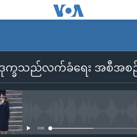
ုက္ခသည်လက်ခံရေး အစီအစဉ် သ
No media source currently availa
0:00