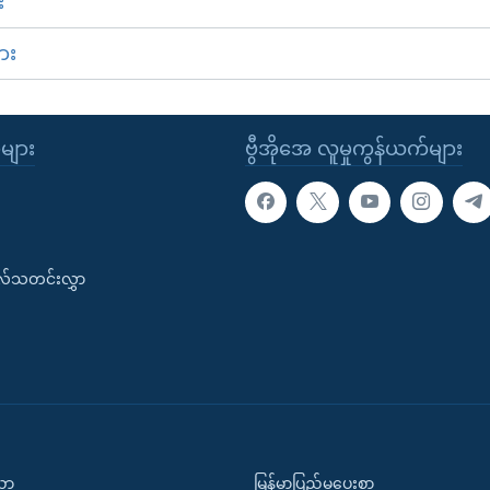
း
ား
ုများ
ဗွီအိုအေ လူမှုကွန်ယက်များ
းလ်သတင်းလွှာ
ပညာ
မြန်မာပြည်မှပေးစာ