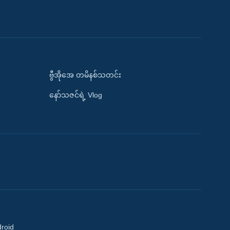
ဗွီအိုအေ တမိနစ်သတင်း
နော်သဇင်ရဲ့ Vlog
droid