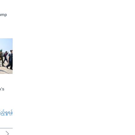
rump
x's
်ရှုရန်