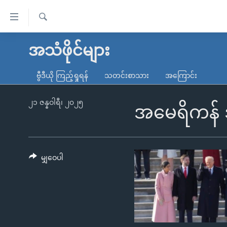
သုံး
ရ
ရှာဖွေ
လွယ်ကူ
မူလစာမျက်နှာ
အသံဖိုင်များ
ရ
စေ
မြန်မာ
လာ
ဗွီဒီယို ကြည့်ရှုရန်
သတင်းစာသား
အကြောင်း
သည့်
ဒ်
ကမ္ဘာ့သတင်းများ
Link
ဗွီဒီယို
နိုင်ငံတကာ
၂၁ ဇန္နဝါရီ၊ ၂၀၂၅
အမေရိကန် ဒ
များ
သတင်းလွတ်လပ်ခွင့်
အမေရိကန်
ပင်မ
ရပ်ဝန်းတခု လမ်းတခု အလွန်
တရုတ်
အကြောင်းအရာ
အင်္ဂလိပ်စာလေ့လာမယ်
အစ္စရေး-ပါလက်စတိုင်း
မျှဝေပါ
သို့
အပတ်စဉ်ကဏ္ဍများ
အမေရိကန်သုံးအီဒီယံ
ကျော်
ကြည့်
ရေဒီယိုနှင့်ရုပ်သံ အချက်အလက်များ
မကြေးမုံရဲ့ အင်္ဂလိပ်စာ
ရေဒီယို
ရန်
ရေဒီယို/တီဗွီအစီအစဉ်
ရုပ်ရှင်ထဲက အင်္ဂလိပ်စာ
တီဗွီ
ပင်မ