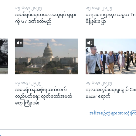
၁၅ မတ္၊ ၂၀၂၅
၁၅ မတ္၊ ၂၀၂၅
အပစ်ရပ်ရေးသဘောမတူရင် ရုရှား
တရားရေးဌာနမှာ သမ္မတ T
ကို G7 ဒဏ်ခတ်မည်
မိန့်ခွန်းပြော
၁၄ မတ္၊ ၂၀၂၅
၁၄ မတ္၊ ၂၀၂၅
အမေရိကန်အစိုးရဆက်လက်
ကုလအတွင်းရေးမှူးချုပ် Co
လည်ပတ်ရေး လွှတ်တော်အမတ်
Bazar ရောက်
တွေ ကြိုးပမ်း
အစီအစဉ်တွဲများအားလုံးကြည့