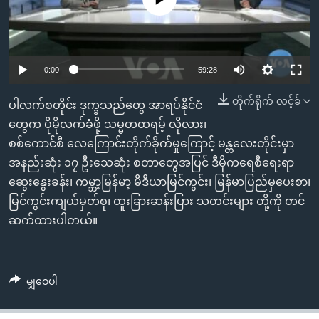
အ
သုတပဒေသာ အင်္ဂလိပ်စာ
ညွန်း
Learning English
စာမျက်နှာ
သို့
ဗွီအိုအေ လူမှုကွန်ယက်များ
Auto
0:00
59:28
ကျော်
240p
ကြည့်
တိုက်ရိုက် လင့်ခ်
ပါလက်စတိုင်း ဒုက္ခသည်တွေ အာရပ်နိုင်ငံ
ရန်
360p
တွေက ပိုမိုလက်ခံဖို့ သမ္မတထရမ့် လိုလား၊
ဘာသာစကားများ
ရှာဖွေ
စစ်ကောင်စီ လေကြောင်းတိုက်ခိုက်မှုကြောင့် မန္တလေးတိုင်းမှာ
Auto
240p
360p
480p
480p
ရန်
အနည်းဆုံး ၁၇ ဦးသေဆုံး စတာတွေအပြင် ဒီမိုကရေစီရေးရာ
နေရာ
720p
ဆွေးနွေးခန်း၊ ကမ္ဘာ့မြန်မာ့ မီဒီယာမြင်ကွင်း၊ မြန်မာပြည်မှပေးစာ၊
720p
1080p
သို့
မြင်ကွင်းကျယ်မှတ်စု၊ ထူးခြားဆန်းပြား သတင်းများ တို့ကို တင်
1080p
ကျော်
ဆက်ထားပါတယ်။
ရန်
မျှဝေပါ