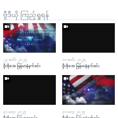
ဗွီဒီယို ကြည့်ရှုရန်
၂၃ ဧၿပီ၊ ၂၀၂၅
၀၁ ဧၿပီ၊ ၂၀၂၅
ဗွီအိုအေ မြန်မာနံနက်ခင်း
ဗွီအိုအေ မြန်မာနံနက်ခင်း
၃၁ မတ္၊ ၂၀၂၅
၃၁ မတ္၊ ၂၀၂၅
ဗွီအိုအေ မြန်မာညချမ်း
ဗွီအိုအေ မြန်မာနံနက်ခင်း