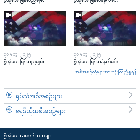
၃၀ မတ္၊ ၂၀၂၅
၃၀ မတ္၊ ၂၀၂၅
ဗွီအိုအေ မြန်မာညချမ်း
ဗွီအိုအေ မြန်မာနံနက်ခင်း
အစီအစဉ်တွဲများအားလုံးကြည့်ရှုရန်
ရုပ်သံအစီအစဉ်များ
ရေဒီယိုအစီအစဉ်များ
ဗွီအိုအေ လူမှုကွန်ယက်များ