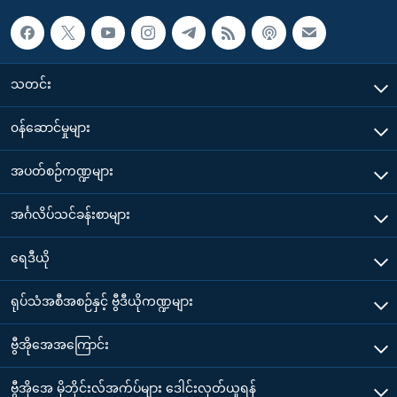
သတင်း
၀န်ဆောင်မှုများ
အပတ်စဉ်ကဏ္ဍများ
အင်္ဂလိပ်သင်ခန်းစာများ
ရေဒီယို
ရုပ်သံအစီအစဉ်နှင့် ဗွီဒီယိုကဏ္ဍများ
ဗွီအိုအေအကြောင်း
ဗွီအိုအေ မိုဘိုင်းလ်အက်ပ်များ ဒေါင်းလုတ်ယူရန်