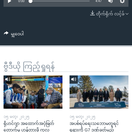
အ
0:00
4:47
သုတပဒေသာ အင်္ဂလိပ်စာ
ညွန်း
Learning English
တိုက်ရိုက် လင့်ခ်
စာမျက်နှာ
သို့
ဗွီအိုအေ လူမှုကွန်ယက်များ
ကျော်
မျှဝေပါ
ကြည့်
ရန်
ဘာသာစကားများ
ရှာဖွေ
ဗွီဒီယို ကြည့်ရှုရန်
ရန်
နေရာ
သို့
ကျော်
ရန်
၁၅ မတ္၊ ၂၀၂၅
၁၅ မတ္၊ ၂၀၂၅
ရိုဟင်ဂျာ အထောက်အပံ့ဖြတ်
အပစ်ရပ်ရေးသဘောမတူရင်
တောက်မှု ဟန့်တားဖို့ ကုလ
ရုရှားကို G7 ဒဏ်ခတ်မည်