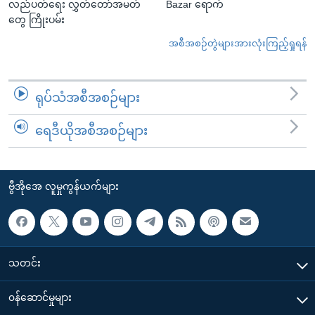
လည်ပတ်ရေး လွှတ်တော်အမတ်
Bazar ရောက်
တွေ ကြိုးပမ်း
အစီအစဉ်တွဲများအားလုံးကြည့်ရှုရန်
ရုပ်သံအစီအစဉ်များ
ရေဒီယိုအစီအစဉ်များ
ဗွီအိုအေ လူမှုကွန်ယက်များ
သတင်း
၀န်ဆောင်မှုများ