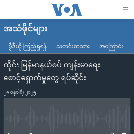
သုံး
ရ
လွယ်ကူ
အသံဖိုင်များ
မူလစာမျက်နှာ
စေ
မြန်မာ
ဗွီဒီယို ကြည့်ရှုရန်
သတင်းစာသား
အကြောင်း
သည့်
ကမ္ဘာ့သတင်းများ
Link
ထိုင်း မြန်မာနယ်စပ် ကျန်းမာရေး
ဗွီဒီယို
နိုင်ငံတကာ
များ
သတင်းလွတ်လပ်ခွင့်
အမေရိကန်
စောင့်ရှောက်မှုတွေ ရပ်ဆိုင်း
ပင်မ
ရပ်ဝန်းတခု လမ်းတခု အလွန်
တရုတ်
အကြောင်းအရာ
၂၈ ဇန္နဝါရီ၊ ၂၀၂၅
သို့
အင်္ဂလိပ်စာလေ့လာမယ်
အစ္စရေး-ပါလက်စတိုင်း
ကျော်
အပတ်စဉ်ကဏ္ဍများ
အမေရိကန်သုံးအီဒီယံ
ကြည့်
ရေဒီယိုနှင့်ရုပ်သံ အချက်အလက်များ
မကြေးမုံရဲ့ အင်္ဂလိပ်စာ
ရေဒီယို
ရန်
No media source currently available
ပင်မ
ရေဒီယို/တီဗွီအစီအစဉ်
ရုပ်ရှင်ထဲက အင်္ဂလိပ်စာ
တီဗွီ