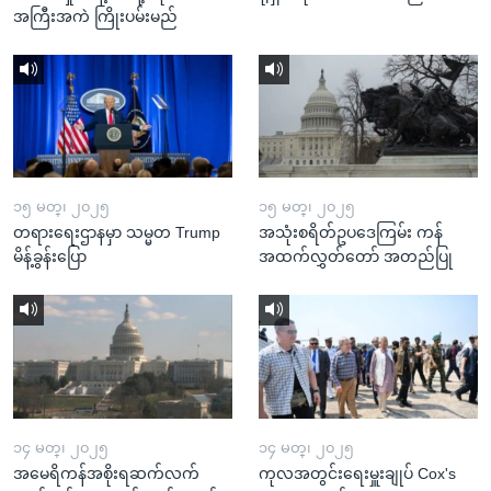
အကြီးအကဲ ကြိုးပမ်းမည်
၁၅ မတ္၊ ၂၀၂၅
၁၅ မတ္၊ ၂၀၂၅
တရားရေးဌာနမှာ သမ္မတ Trump
အသုံးစရိတ်ဥပဒေကြမ်း ကန်
မိန့်ခွန်းပြော
အထက်လွှတ်တော် အတည်ပြု
၁၄ မတ္၊ ၂၀၂၅
၁၄ မတ္၊ ၂၀၂၅
အမေရိကန်အစိုးရဆက်လက်
ကုလအတွင်းရေးမှူးချုပ် Cox's