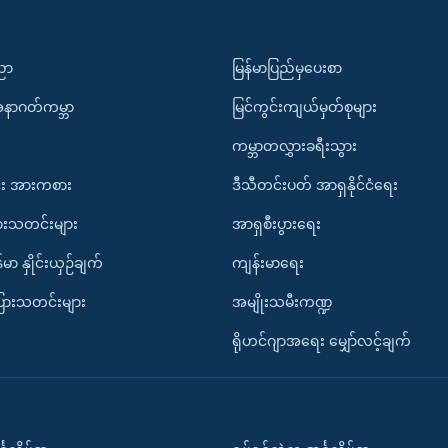
ပညာ
မြန်မာပြည်မှပေးစာ
အနာဂတ်ကမ္ဘာ
မြင်ကွင်းကျယ်မှတ်စုများ
ကမ္ဘာတလွှားခရီးသွား
း အားကစား
ဒီသီတင်းပတ် အာရှနိုင်ငံရေး
ားသတင်းများ
အာရှစီးပွားရေး
်မာ နှိုင်းယှဉ်ချက်
ကျန်းမာရေး
ပြားသတင်းများ
အမျိုးသမီးကဏ္ဍ
ရိုဟင်ဂျာအရေး မျှော်လင့်ချက်