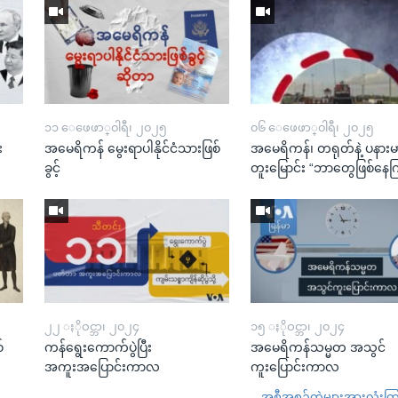
၁၁ ေဖေဖာ္၀ါရီ၊ ၂၀၂၅
၀၆ ေဖေဖာ္၀ါရီ၊ ၂၀၂၅
း
အမေရိကန် မွေးရာပါနိုင်ငံသားဖြစ်
အမေရိကန်၊ တရုတ်နဲ့ ပနားမ
ခွင့်
တူးမြောင်း “ဘာတွေဖြစ်နေ
၂၂ ႏိုဝင္ဘာ၊ ၂၀၂၄
၁၅ ႏိုဝင္ဘာ၊ ၂၀၂၄
်
ကန်ရွေးကောက်ပွဲပြီး
အမေရိကန်သမ္မတ အသွင်
အကူးအပြောင်းကာလ
ကူးပြောင်းကာလ
အစီအစဉ်တွဲများအားလုံးကြည့