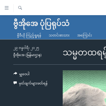
သုံး
ရ
ရှာဖွေ
လွယ်ကူ
မူလစာမျက်နှာ
ဗွီအိုအေ ပုံပြရုပ်သံ
ရ
စေ
မြန်မာ
လာ
ဗွီဒီယို ကြည့်ရှုရန်
သတင်းစာသား
အကြောင်း
သည့်
ဒ်
ကမ္ဘာ့သတင်းများ
Link
ဗွီဒီယို
နိုင်ငံတကာ
၂၉ ဇန္နဝါရီ၊ ၂၀၂၅
သမ္မတထရမ
များ
ဗွီအိုအေ (မြန်မာဌာန)
သတင်းလွတ်လပ်ခွင့်
အမေရိကန်
ပင်မ
ရပ်ဝန်းတခု လမ်းတခု အလွန်
တရုတ်
အကြောင်းအရာ
အင်္ဂလိပ်စာလေ့လာမယ်
အစ္စရေး-ပါလက်စတိုင်း
မျှဝေပါ
သို့
အပတ်စဉ်ကဏ္ဍများ
အမေရိကန်သုံးအီဒီယံ
ကျော်
မှတ်ချက်များဖတ်ရန်
ကြည့်
ရေဒီယိုနှင့်ရုပ်သံ အချက်အလက်များ
မကြေးမုံရဲ့ အင်္ဂလိပ်စာ
ရေဒီယို
ရန်
ရေဒီယို/တီဗွီအစီအစဉ်
ရုပ်ရှင်ထဲက အင်္ဂလိပ်စာ
တီဗွီ
ပင်မ