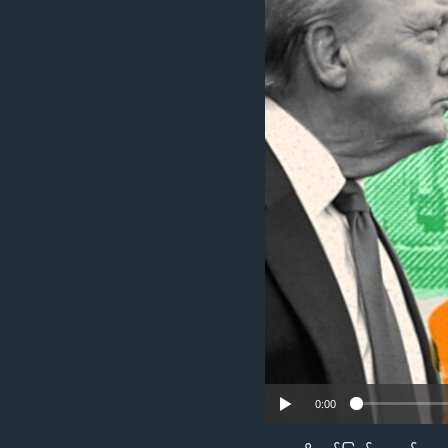
သုတပဒေသာ အင်္ဂလိပ်စာ
အ
ညွန်း
စာမျက်နှာ
သို့
ကျော်
ကြည့်
ရန်
ရှာဖွေ
ရန်
နေရာ
သို့
ကျော်
ရန်
0:00