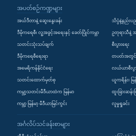
အပတ်စဉ်ကဏ္ဍများ
အယ်ဒီတာနဲ့ ဆွေးနွေးခန်း
သိပ္ပံနဲ့နည်း
ဒီမိုကရေစီ၊ လူ့အခွင့်အရေးနှင့် ခေတ်ပြိုင်ကမ္ဘာ
ဥတုရာသီနဲ့ 
သတင်းသုံးသပ်ချက်
စီးပွားရေး
ဒီမိုကရေစီရေးရာ
တပတ်အတွင်
အမေရိကန်နိုင်ငံရေး
လယ်ယာစီးပွ
သတင်းထောက်မှတ်စု
ယူကရိန်း၊ မြန
ကမ္ဘာ့သတင်းမီဒီယာထဲက မြန်မာ
ထူးခြားဆန်း
ကမ္ဘာ့ မြန်မာ့ မီဒီယာမြင်ကွင်း
လူမှုရှုခင်း
အင်္ဂလိပ်သင်ခန်းစာများ