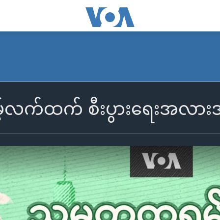
့်လက်ထက် စီးပွားရေးအလာ