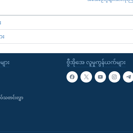
း
ား
ုများ
ဗွီအိုအေ လူမှုကွန်ယက်များ
းလ်သတင်းလွှာ