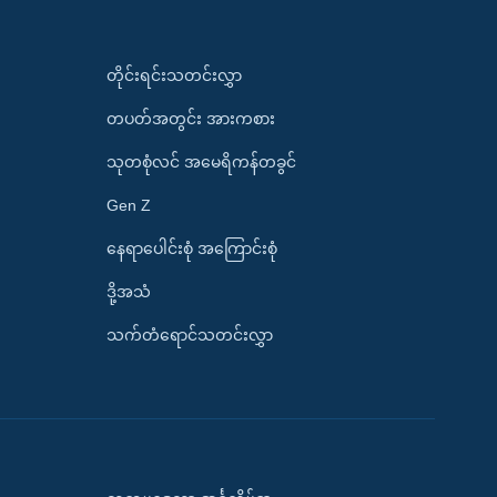
တိုင်းရင်းသတင်းလွှာ
တပတ်အတွင်း အားကစား
သုတစုံလင် အမေရိကန်တခွင်
Gen Z
နေရာပေါင်းစုံ အကြောင်းစုံ
ဒို့အသံ
သက်တံရောင်သတင်းလွှာ