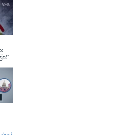
ား
ကြလဲ”
်ရှုရန်