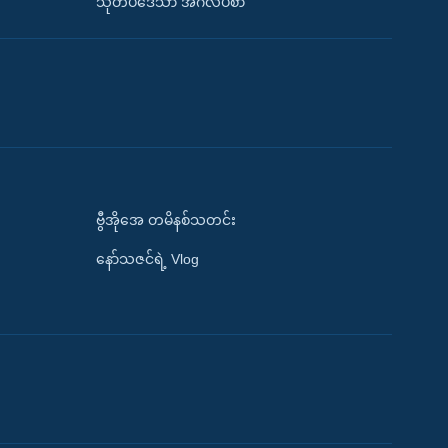
သုတပဒေသာ အင်္ဂလိပ်စာ
ဗွီအိုအေ တမိနစ်သတင်း
နော်သဇင်ရဲ့ Vlog