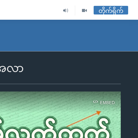
တိုက်ရိုက်
းအလာ
EMBED