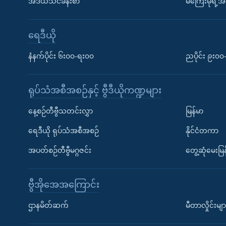
အီဒီယံသင်ခန်းစာ
မကြေးမုံရဲ့အင
ရေဒီယို
နံနက်ပိုင်း ၆း၀၀-ရး၀၀
ညပိုင်း ၉း၀
ရုပ်သံအစီအစဉ်နှင့် ဗွီဒီယိုကဏ္ဍများ
နေ့စဉ်တီဗွီသတင်းလွှာ
မြန်မာ
ရေဒီယို ရုပ်သံအစီအစဉ်
နိုင်ငံတကာ
အပတ်စဉ်တီဗွီမဂ္ဂဇင်း
တွေ့ဆုံမေးမြန
ဗွီအိုအေအကြောင်း
ဌာနမိတ်ဆက်
မီတာလှိုင်းမျာ