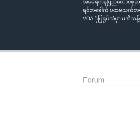
အမေရိကန်ပြည်ထောင်စုမှာ
ရင်တခေါက် ပထမသက်တမ်းတုန်
VOA ပုံပြရုပ်သံမှာ မအိသန
Forum