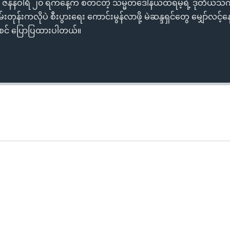
 ဇန်နဝါရီ ၂၀ ရက်နေ့က စတင်တဲ့ သမ္မတဒေါ်နယ်ထရမ့်ရဲ့ ဒုတိယ
းကလိုပဲ စီးပွားရေး ကောင်းမွန်လာဖို့ မဲဆန္ဒရှင်တွေ မျှော်လင့
့်စင် ပြောပြထားပါတယ်။
Auto
240p
360p
720p
1080p