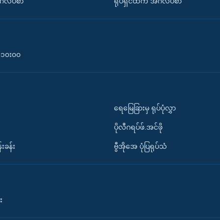
်္ဂလိပ်စာ
ရုပ်ရှင်ထဲက အင်္ဂလိပ်စာ
၀-၁၀း၀၀
ရေမြေခြားမှ ရုပ်ပုံလွှာ
ပိုလီဂရပ်ဖ်.အင်ဖို
်းခန်း
ဗွီအိုအေ ပုံပြရုပ်သံ
း