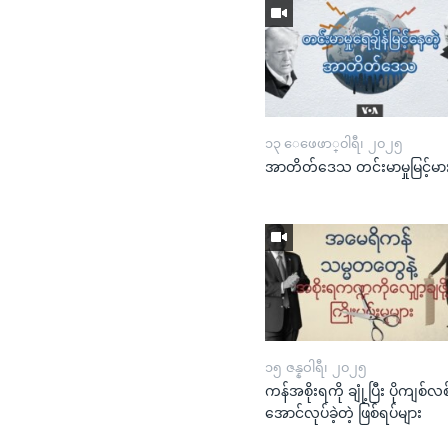
၁၃ ေဖေဖာ္၀ါရီ၊ ၂၀၂၅
အာတိတ်ဒေသ တင်းမာမှုမြင့်မာ
၁၅ ဇန္နဝါရီ၊ ၂၀၂၅
ကန်အစိုးရကို ချုံ့ပြီး ပိုကျစ်လစ
အောင်လုပ်ခဲ့တဲ့ ဖြစ်ရပ်များ