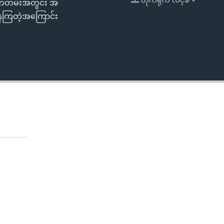
သက်တမ်းအတွင်း အ
EMBED
360p
်နေကြတဲ့အကြောင်း
480p
720p
1080p
480p