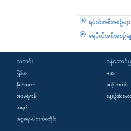
ရုပ်သံအစီအစဉ်မျာ
ရေဒီယိုအစီအစဉ်မျ
သတင်း
၀န်ဆောင်မှ
မြန်မာ
RSS
နိုင်ငံတကာ
ပေါ့ဒ်ကတ်စ်
အမေရိကန်
နေ့စဉ်အီးမေ
တရုတ်
အစ္စရေး-ပါလက်စတိုင်း