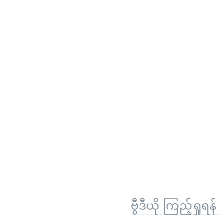
ဗွီဒီယို ကြည့်ရှုရန်