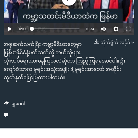
အ
သုတပဒေသာ အင်္ဂလိပ်စာ
ညွန်း
Learning English
စာမျက်နှာ
သို့
ဗွီအိုအေ လူမှုကွန်ယက်များ
Auto
0:00
10:34
ကျော်
240p
တိုက်ရိုက် လင့်ခ်
ကြည့်
အခုဆက်လက်ပြီး ကမ္ဘာ့မီဒီယာတွေမှာ
ရန်
360p
မြန်မာနိုင်ငံနဲ့ပတ်သက်လို့ ဘယ်လိုများ
ဘာသာစကားများ
ရှာဖွေ
သုံးသပ်ရေးသားနေကြသလဲဆိုတာ ကြည့်ကြရအောင်ပါ။ ဦး
Auto
240p
360p
480p
480p
ရန်
ကျော်ဇံသာက မူရင်းအသုံးအနှုံး နဲ့ မူရင်းအာဘော် အတိုင်း
720p
နေရာ
ထုတ်နုတ်ပြောပြထားပါတယ်။
720p
1080p
သို့
1080p
ကျော်
ရန်
မျှဝေပါ