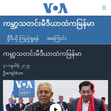
သုံး
ရ
လွယ်ကူ
ကမ္ဘာ့သတင်းမီဒီယာထဲကမြန်မာ
မူလစာမျက်နှာ
စေ
မြန်မာ
ဗွီဒီယို ကြည့်ရှုရန်
အကြောင်း
သည့်
ကမ္ဘာ့သတင်းများ
Link
ကမ္ဘာ့သတင်းမီဒီယာထဲကမြန်မာ
ဗွီဒီယို
နိုင်ငံတကာ
များ
သတင်းလွတ်လပ်ခွင့်
အမေရိကန်
ပင်မ
၃၁ ဇန္နဝါရီ၊ ၂၀၂၅
ရပ်ဝန်းတခု လမ်းတခု အလွန်
တရုတ်
အကြောင်းအရာ
ဦးကျော်ဇံသာ
သို့
အင်္ဂလိပ်စာလေ့လာမယ်
အစ္စရေး-ပါလက်စတိုင်း
ကျော်
အပတ်စဉ်ကဏ္ဍများ
အမေရိကန်သုံးအီဒီယံ
ကြည့်
ရေဒီယိုနှင့်ရုပ်သံ အချက်အလက်များ
မကြေးမုံရဲ့ အင်္ဂလိပ်စာ
ရေဒီယို
ရန်
ပင်မ
ရေဒီယို/တီဗွီအစီအစဉ်
ရုပ်ရှင်ထဲက အင်္ဂလိပ်စာ
တီဗွီ
No media source currently available