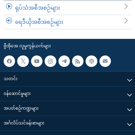
ရုပ်သံအစီအစဉ်များ
ရေဒီယိုအစီအစဉ်များ
ဗွီအိုအေ လူမှုကွန်ယက်များ
သတင်း
၀န်ဆောင်မှုများ
အပတ်စဉ်ကဏ္ဍများ
အင်္ဂလိပ်သင်ခန်းစာများ