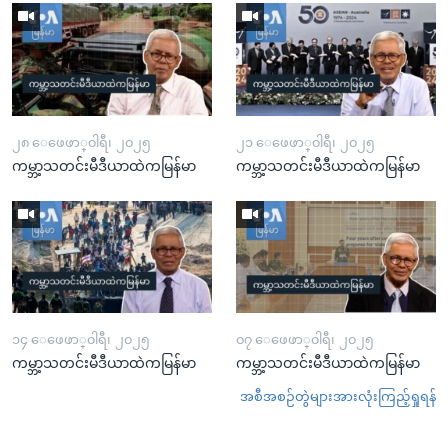
၂၈ ေဖေဖာ္၀ါရီ၊ ၂၀၂၅
၂၁ ေဖေဖာ္၀ါရီ၊ ၂၀၂၅
ကမ္ဘာ့သတင်းမီဒီယာထဲကမြန်မာ
ကမ္ဘာ့သတင်းမီဒီယာထဲကမြန်မာ
၁၄ ေဖေဖာ္၀ါရီ၊ ၂၀၂၅
၀၇ ေဖေဖာ္၀ါရီ၊ ၂၀၂၅
ကမ္ဘာ့သတင်းမီဒီယာထဲကမြန်မာ
ကမ္ဘာ့သတင်းမီဒီယာထဲကမြန်မာ
အစီအစဉ်တွဲများအားလုံးကြည့်ရှုရန်