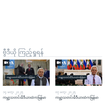
ဗွီဒီယို ကြည့်ရှုရန်
၁၄ မတ္၊ ၂၀၂၅
၀၇ မတ္၊ ၂၀၂၅
ကမ္ဘာ့သတင်းမီဒီယာထဲကမြန်မာ
ကမ္ဘာ့သတင်းမီဒီယာထဲကမြန်မာ