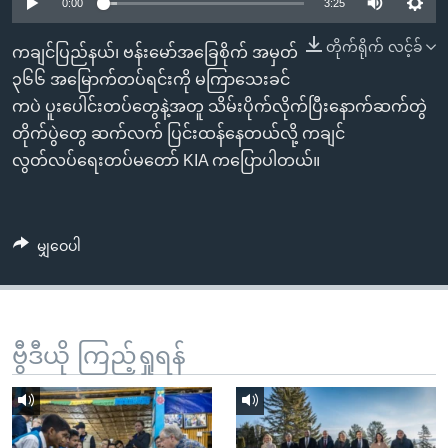
အ
0:00
3:25
သုတပဒေသာ အင်္ဂလိပ်စာ
ညွန်း
Learning English
တိုက်ရိုက် လင့်ခ်
ကချင်ပြည်နယ်၊ ဗန်းမော်အခြေစိုက် အမှတ်
စာမျက်နှာ
၃၆၆ အမြောက်တပ်ရင်းကို မကြာသေးခင်
သို့
ဗွီအိုအေ လူမှုကွန်ယက်များ
ကပဲ ပူးပေါင်းတပ်တွေနဲ့အတူ သိမ်းပိုက်လိုက်ပြီးနောက်ဆက်တွဲ
ကျော်
တိုက်ပွဲတွေ ဆက်လက် ပြင်းထန်နေတယ်လို့ ကချင်
ကြည့်
လွတ်လပ်ရေးတပ်မတော် KIA ကပြောပါတယ်။
ရန်
ဘာသာစကားများ
ရှာဖွေ
ရန်
မျှဝေပါ
နေရာ
သို့
ကျော်
ရန်
ဗွီဒီယို ကြည့်ရှုရန်