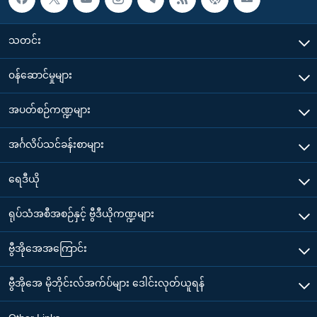
သတင်း
၀န်ဆောင်မှုများ
အပတ်စဉ်ကဏ္ဍများ
အင်္ဂလိပ်သင်ခန်းစာများ
ရေဒီယို
ရုပ်သံအစီအစဉ်နှင့် ဗွီဒီယိုကဏ္ဍများ
ဗွီအိုအေအကြောင်း
ဗွီအိုအေ မိုဘိုင်းလ်အက်ပ်များ ဒေါင်းလုတ်ယူရန်