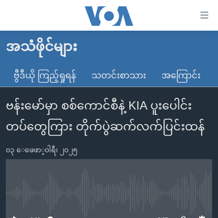
သုံး
ရ
လွယ်ကူ
အသံဖိုင်များ
မူလစာမျက်နှာ
စေ
မြန်မာ
ဗွီဒီယို ကြည့်ရှုရန်
သတင်းစာသား
အကြောင်း
သည့်
ကမ္ဘာ့သတင်းများ
Link
ဗန်းမော်မှာ စစ်ကောင်စီနဲ့ KIA ပူးပေါင်း
ဗွီဒီယို
နိုင်ငံတကာ
များ
သတင်းလွတ်လပ်ခွင့်
အမေရိကန်
တပ်တွေကြား တိုက်ပွဲဆက်လက်ပြင်းထန်
ပင်မ
ရပ်ဝန်းတခု လမ်းတခု အလွန်
တရုတ်
အကြောင်းအရာ
၀၃ ေဖေဖာ္၀ါရီ၊ ၂၀၂၅
သို့
အင်္ဂလိပ်စာလေ့လာမယ်
အစ္စရေး-ပါလက်စတိုင်း
ကျော်
အပတ်စဉ်ကဏ္ဍများ
အမေရိကန်သုံးအီဒီယံ
ကြည့်
ရေဒီယိုနှင့်ရုပ်သံ အချက်အလက်များ
မကြေးမုံရဲ့ အင်္ဂလိပ်စာ
ရေဒီယို
ရန်
No media source currently available
ပင်မ
ရေဒီယို/တီဗွီအစီအစဉ်
ရုပ်ရှင်ထဲက အင်္ဂလိပ်စာ
တီဗွီ