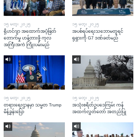
၁၅ မတ္၊ ၂၀၂၅
၁၅ မတ္၊ ၂၀၂၅
ရိုဟင်ဂျာ အထောက်အပံ့ဖြတ်
အပစ်ရပ်ရေးသဘောမတူရင်
တောက်မှု ဟန့်တားဖို့ ကုလ
ရုရှားကို G7 ဒဏ်ခတ်မည်
အကြီးအကဲ ကြိုးပမ်းမည်
၁၅ မတ္၊ ၂၀၂၅
၁၅ မတ္၊ ၂၀၂၅
တရားရေးဌာနမှာ သမ္မတ Trump
အသုံးစရိတ်ဥပဒေကြမ်း ကန်
မိန့်ခွန်းပြော
အထက်လွှတ်တော် အတည်ပြု