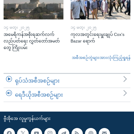
၁၄ မတ္၊ ၂၀၂၅
၁၄ မတ္၊ ၂၀၂၅
အမေရိကန်အစိုးရဆက်လက်
ကုလအတွင်းရေးမှူးချုပ် Cox's
လည်ပတ်ရေး လွှတ်တော်အမတ်
Bazar ရောက်
တွေ ကြိုးပမ်း
အစီအစဉ်တွဲများအားလုံးကြည့်ရှုရန်
ရုပ်သံအစီအစဉ်များ
ရေဒီယိုအစီအစဉ်များ
ဗွီအိုအေ လူမှုကွန်ယက်များ