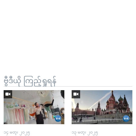
ဗွီဒီယို ကြည့်ရှုရန်
၁၄ မတ္၊ ၂၀၂၅
၁၃ မတ္၊ ၂၀၂၅