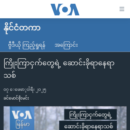
သုံး
ရ
လွယ်ကူ
နိုင်ငံတကာ
မူလစာမျက်နှာ
စေ
မြန်မာ
ဗွီဒီယို ကြည့်ရှုရန်
အကြောင်း
သည့်
ကမ္ဘာ့သတင်းများ
Link
ကြိုးကြာငှက်တွေရဲ့ ဆောင်းခိုရာနေရာ
ဗွီဒီယို
နိုင်ငံတကာ
များ
သတင်းလွတ်လပ်ခွင့်
အမေရိကန်
သစ်
ပင်မ
ရပ်ဝန်းတခု လမ်းတခု အလွန်
တရုတ်
အကြောင်းအရာ
၀၇ ေဖေဖာ္၀ါရီ၊ ၂၀၂၅
သို့
အင်္ဂလိပ်စာလေ့လာမယ်
အစ္စရေး-ပါလက်စတိုင်း
ခင်မောင်စိုးမင်း
ကျော်
အပတ်စဉ်ကဏ္ဍများ
အမေရိကန်သုံးအီဒီယံ
ကြည့်
ရေဒီယိုနှင့်ရုပ်သံ အချက်အလက်များ
မကြေးမုံရဲ့ အင်္ဂလိပ်စာ
ရေဒီယို
ရန်
ပင်မ
ရေဒီယို/တီဗွီအစီအစဉ်
ရုပ်ရှင်ထဲက အင်္ဂလိပ်စာ
တီဗွီ