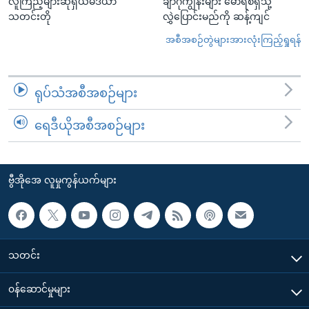
လူကြည့်များဆိုရှယ်မီဒီယာ
ချာဂိုကျွန်းများ မောရစ်ရှသို့
သတင်းတို
လွှဲပြောင်းမည်ကို ဆန့်ကျင်
အစီအစဉ်တွဲများအားလုံးကြည့်ရှုရန်
ရုပ်သံအစီအစဉ်များ
ရေဒီယိုအစီအစဉ်များ
ဗွီအိုအေ လူမှုကွန်ယက်များ
သတင်း
၀န်ဆောင်မှုများ