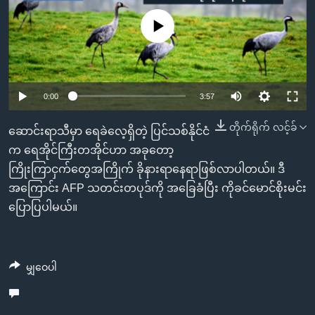
အ
သုတပဒေသာ အင်္ဂလိပ်စာ
ညွန်း
Learning English
No media source currently available
စာမျက်နှာ
သို့
ဗွီအိုအေ လူမှုကွန်ယက်များ
ကျော်
Auto
0:00
3:57
ကြည့်
ရန်
240p
တိုက်ရိုက် လင့်ခ်
ဘာသာစကားများ
ဆောင်းရာသီမှာ ရေခဲလေ့ရှိတဲ့ ပြင်သစ်နိုင်ငံ
ရှာဖွေ
360p
က ရေအိုင်ကြီးတအိုင်ဟာ အခုတော့
ရန်
ကြိုးကြာငှက်တွေအကြိုက် ခိုနားရာနေရာဖြစ်လာပါတယ်။ ဒီ
Auto
240p
360p
480p
နေရာ
480p
အကြောင်း AFP သတင်းတပုဒ်ကို အခြေခံပြီး ကိုခင်မောင်စိုးမင်း
သို့
720p
ပြောပြပါမယ်။
720p
1080p
ကျော်
1080p
ရန်
မျှဝေပါ