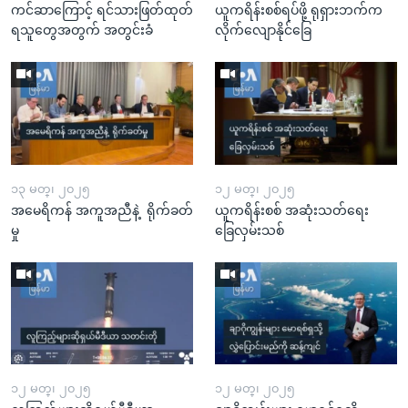
ကင်ဆာကြောင့် ရင်သားဖြတ်ထုတ်
ယူကရိန်းစစ်ရပ်ဖို့ ရုရှားဘက်က
ရသူတွေအတွက် အတွင်းခံ
လိုက်လျောနိုင်ခြေ
၁၃ မတ္၊ ၂၀၂၅
၁၂ မတ္၊ ၂၀၂၅
အမေရိကန် အကူအညီနဲ့ ရိုက်ခတ်
ယူကရိန်းစစ် အဆုံးသတ်ရေး
မှု
ခြေလှမ်းသစ်
၁၂ မတ္၊ ၂၀၂၅
၁၂ မတ္၊ ၂၀၂၅