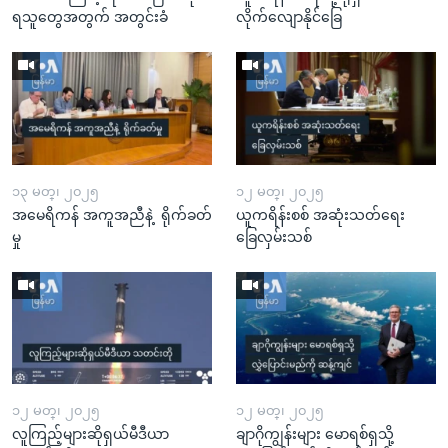
ရသူတွေအတွက် အတွင်းခံ
လိုက်လျောနိုင်ခြေ
၁၃ မတ္၊ ၂၀၂၅
၁၂ မတ္၊ ၂၀၂၅
အမေရိကန် အကူအညီနဲ့ ရိုက်ခတ်
ယူကရိန်းစစ် အဆုံးသတ်ရေး
မှု
ခြေလှမ်းသစ်
၁၂ မတ္၊ ၂၀၂၅
၁၂ မတ္၊ ၂၀၂၅
လူကြည့်များဆိုရှယ်မီဒီယာ
ချာဂိုကျွန်းများ မောရစ်ရှသို့