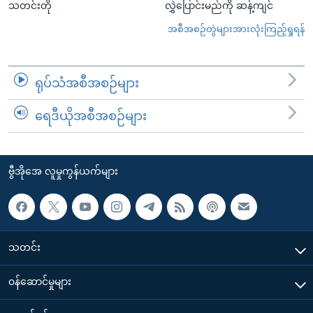
သတင်းတို
လွှဲပြောင်းမည်ကို ဆန့်ကျင်
အစီအစဉ်တွဲများအားလုံးကြည့်ရှုရန်
ရုပ်သံအစီအစဉ်များ
ရေဒီယိုအစီအစဉ်များ
ဗွီအိုအေ လူမှုကွန်ယက်များ
သတင်း
၀န်ဆောင်မှုများ