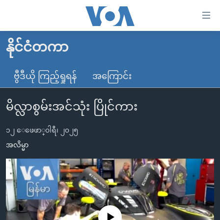
သုံး
ရ
လွယ်ကူ
နိုင်ငံတကာ
မူလစာမျက်နှာ
စေ
မြန်မာ
ဗွီဒီယို ကြည့်ရှုရန်
အကြောင်း
သည့်
ကမ္ဘာ့သတင်းများ
Link
မိလ္လာစွမ်းအင်သုံး ပြိုင်ကား
ဗွီဒီယို
နိုင်ငံတကာ
များ
သတင်းလွတ်လပ်ခွင့်
အမေရိကန်
ပင်မ
၁၂ ေဖေဖာ္၀ါရီ၊ ၂၀၂၅
ရပ်ဝန်းတခု လမ်းတခု အလွန်
တရုတ်
အကြောင်းအရာ
အလိမ္မာ
သို့
အင်္ဂလိပ်စာလေ့လာမယ်
အစ္စရေး-ပါလက်စတိုင်း
ကျော်
အပတ်စဉ်ကဏ္ဍများ
အမေရိကန်သုံးအီဒီယံ
ကြည့်
ရေဒီယိုနှင့်ရုပ်သံ အချက်အလက်များ
မကြေးမုံရဲ့ အင်္ဂလိပ်စာ
ရေဒီယို
ရန်
ပင်မ
ရေဒီယို/တီဗွီအစီအစဉ်
ရုပ်ရှင်ထဲက အင်္ဂလိပ်စာ
တီဗွီ
No media source currently available