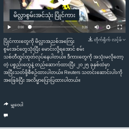
အ
သုတပဒေသာ အင်္ဂလိပ်စာ
ညွန်း
Learning English
စာမျက်နှာ
သို့
ဗွီအိုအေ လူမှုကွန်ယက်များ
Auto
0:00
3:26
ကျော်
240p
တိုက်ရိုက် လင့်ခ်
ကြည့်
ပြိုင်ကားတွေကို မိလ္လာအညစ်အကြေး
ရန်
360p
စွမ်းအင်တွေသုံးပြီး မောင်းလို့ရအောင် စမ်း
ဘာသာစကားများ
ရှာဖွေ
သစ်တီထွင်ထုတ်လုပ်နေပါတယ်။ ဒီကားတွေကို အသုံးမလိုတော့
Auto
240p
360p
480p
480p
ရန်
တဲ့ ပစ္စည်းတွေနဲ့ တည်ဆောက်ထားပြီး ၂၀၂၅ ခုနှစ်ထဲမှာ
720p
နေရာ
အပြီးသတ်ဖို့စီစဉ်ထားပါတယ်။ Reuters သတင်းဆောင်းပါးကို
720p
1080p
သို့
အခြေခံပြီး အလိမ္မာပြောပြထားပါတယ်။
1080p
ကျော်
ရန်
မျှဝေပါ