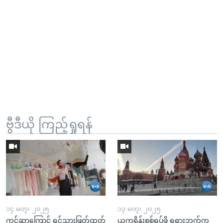
ဗွီဒီယို ကြည့်ရှုရန်
၁၄ မတ္၊ ၂၀၂၅
၁၃ မတ္၊ ၂၀၂၅
ကင်ဆာကြောင့် ရင်သားဖြတ်ထုတ်
ယူကရိန်းစစ်ရပ်ဖို့ ရုရှားဘက်က