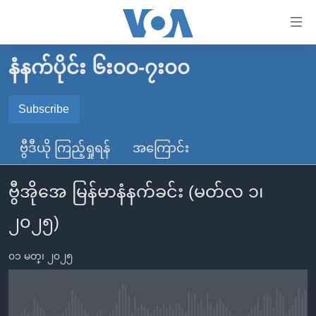
သုံး
ရ
လွယ်ကူ
နံနက်ပိုင်း ၆း၀၀-၇း၀၀
မူလစာမျက်နှာ
စေ
မြန်မာ
Subscribe
သည့်
SUBSCRIBE
ကမ္ဘာ့သတင်းများ
Link
ဗွီဒီယို ကြည့်ရှုရန်
အကြောင်း
ဗွီဒီယို
နိုင်ငံတကာ
များ
Spotify
သတင်းလွတ်လပ်ခွင့်
အမေရိကန်
ပင်မ
ဗွီအိုအေ မြန်မာနံနက်ခင်း (မတ်လ ၁၊
ရပ်ဝန်းတခု လမ်းတခု အလွန်
တရုတ်
အကြောင်းအရာ
ရယူရန်
၂၀၂၅)
သို့
အင်္ဂလိပ်စာလေ့လာမယ်
အစ္စရေး-ပါလက်စတိုင်း
ကျော်
အပတ်စဉ်ကဏ္ဍများ
အမေရိကန်သုံးအီဒီယံ
၀၁ မတ္၊ ၂၀၂၅
ကြည့်
ရေဒီယိုနှင့်ရုပ်သံ အချက်အလက်များ
မကြေးမုံရဲ့ အင်္ဂလိပ်စာ
ရေဒီယို
ရန်
ပင်မ
ရေဒီယို/တီဗွီအစီအစဉ်
ရုပ်ရှင်ထဲက အင်္ဂလိပ်စာ
တီဗွီ