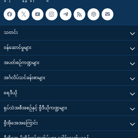
သတင်း
၀န်ဆောင်မှုများ
အပတ်စဉ်ကဏ္ဍများ
အင်္ဂလိပ်သင်ခန်းစာများ
ရေဒီယို
ရုပ်သံအစီအစဉ်နှင့် ဗွီဒီယိုကဏ္ဍများ
ဗွီအိုအေအကြောင်း
ဗွီအိုအေ မိုဘိုင်းလ်အက်ပ်များ ဒေါင်းလုတ်ယူရန်