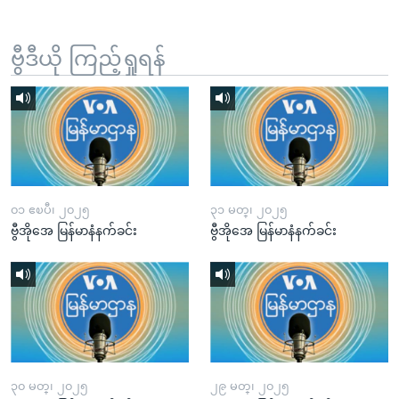
ဗွီဒီယို ကြည့်ရှုရန်
၀၁ ဧၿပီ၊ ၂၀၂၅
၃၁ မတ္၊ ၂၀၂၅
ဗွီအိုအေ မြန်မာနံနက်ခင်း
ဗွီအိုအေ မြန်မာနံနက်ခင်း
၃၀ မတ္၊ ၂၀၂၅
၂၉ မတ္၊ ၂၀၂၅