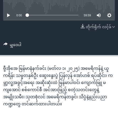
အ
No media source currently available
သုတပဒေသာ အင်္ဂလိပ်စာ
ညွန်း
Learning English
စာမျက်နှာ
0:00
59:59
သို့
ဗွီအိုအေ လူမှုကွန်ယက်များ
တိုက်ရိုက် လင့်ခ်
ကျော်
ကြည့်
ရန်
မျှဝေပါ
ဘာသာစကားများ
ရှာဖွေ
ရန်
နေရာ
ဗွီအိုအေ မြန်မာနံနက်ခင်း (မတ်လ ၁၊ ၂၀၂၅) အမေရိကန်နဲ့ ယူ
သို့
ကရိန်း သမ္မတနှစ်ဦး ဆွေးနွေးပွဲ ပြန်လှန် အော်ဟစ် ရပ်ဆိုင်း၊ က
ကျော်
မ္ဘာ့လူ့အခွင့်အရေး အဆိုးဆုံးထဲ မြန်မာပါဝင်၊ ကျောက်ဖြူ မ
ရန်
ကျအောင် စစ်ကောင်စီ အင်အားဖြည့် စတဲ့သတင်းတွေနဲ့
အမျိုးသမီး၊ သုတစုံလင် အမေရိကန်တခွင်၊ သိပ္ပံနဲ့နည်းပညာ
ကဏ္ဍတွေ တင်ဆက်ထားပါတယ်။