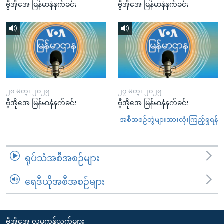
ဗွီအိုအေ မြန်မာနံနက်ခင်း
ဗွီအိုအေ မြန်မာနံနက်ခင်း
၂၈ မတ္၊ ၂၀၂၅
၂၇ မတ္၊ ၂၀၂၅
ဗွီအိုအေ မြန်မာနံနက်ခင်း
ဗွီအိုအေ မြန်မာနံနက်ခင်း
အစီအစဉ်တွဲများအားလုံးကြည့်ရှုရန်
ရုပ်သံအစီအစဉ်များ
ရေဒီယိုအစီအစဉ်များ
ဗွီအိုအေ လူမှုကွန်ယက်များ