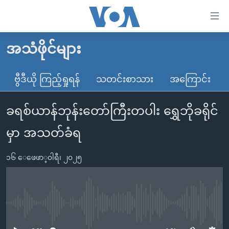
သုံး
ရ
လွယ်ကူ
အသံဖိုင်များ
မူလစာမျက်နှာ
စေ
မြန်မာ
ဗွီဒီယို ကြည့်ရှုရန်
သတင်းစာသား
အကြောင်း
သည့်
ကမ္ဘာ့သတင်းများ
Link
ခရစ်ယာန်ဘုန်းတော်ကြီးတပါး ရွှေဘိုခရိုင်
ဗွီဒီယို
နိုင်ငံတကာ
များ
သတင်းလွတ်လပ်ခွင့်
အမေရိကန်
မှာ အသတ်ခံရ
ပင်မ
ရပ်ဝန်းတခု လမ်းတခု အလွန်
တရုတ်
အကြောင်းအရာ
၁၆ ေဖေဖာ္၀ါရီ၊ ၂၀၂၅
သို့
အင်္ဂလိပ်စာလေ့လာမယ်
အစ္စရေး-ပါလက်စတိုင်း
ကျော်
အပတ်စဉ်ကဏ္ဍများ
အမေရိကန်သုံးအီဒီယံ
ကြည့်
ရေဒီယိုနှင့်ရုပ်သံ အချက်အလက်များ
မကြေးမုံရဲ့ အင်္ဂလိပ်စာ
ရေဒီယို
ရန်
No media source currently available
ပင်မ
ရေဒီယို/တီဗွီအစီအစဉ်
ရုပ်ရှင်ထဲက အင်္ဂလိပ်စာ
တီဗွီ