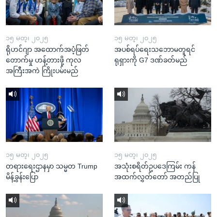
၁၅ မတ္၊ ၂၀၂၅
၁၅ မတ္၊ ၂၀၂၅
ရိုဟင်ဂျာ အထောက်အပံ့ဖြတ်
အပစ်ရပ်ရေးသဘောမတူရင်
တောက်မှု ဟန့်တားဖို့ ကုလ
ရုရှားကို G7 ဒဏ်ခတ်မည်
အကြီးအကဲ ကြိုးပမ်းမည်
၁၅ မတ္၊ ၂၀၂၅
၁၅ မတ္၊ ၂၀၂၅
တရားရေးဌာနမှာ သမ္မတ Trump
အသုံးစရိတ်ဥပဒေကြမ်း ကန်
မိန့်ခွန်းပြော
အထက်လွှတ်တော် အတည်ပြု