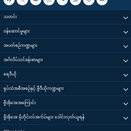
သတင်း
၀န်ဆောင်မှုများ
အပတ်စဉ်ကဏ္ဍများ
အင်္ဂလိပ်သင်ခန်းစာများ
ရေဒီယို
ရုပ်သံအစီအစဉ်နှင့် ဗွီဒီယိုကဏ္ဍများ
ဗွီအိုအေအကြောင်း
ဗွီအိုအေ မိုဘိုင်းလ်အက်ပ်များ ဒေါင်းလုတ်ယူရန်