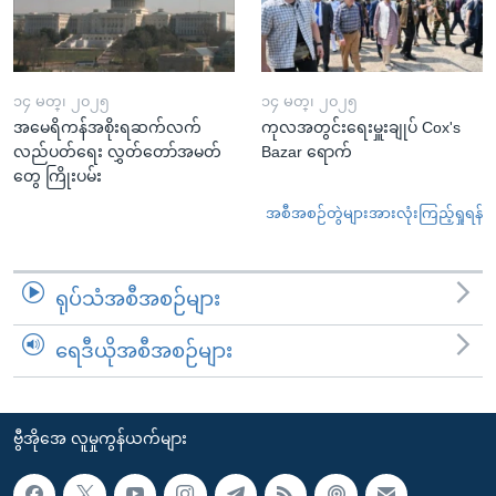
၁၄ မတ္၊ ၂၀၂၅
၁၄ မတ္၊ ၂၀၂၅
အမေရိကန်အစိုးရဆက်လက်
ကုလအတွင်းရေးမှူးချုပ် Cox's
လည်ပတ်ရေး လွှတ်တော်အမတ်
Bazar ရောက်
တွေ ကြိုးပမ်း
အစီအစဉ်တွဲများအားလုံးကြည့်ရှုရန်
ရုပ်သံအစီအစဉ်များ
ရေဒီယိုအစီအစဉ်များ
ဗွီအိုအေ လူမှုကွန်ယက်များ