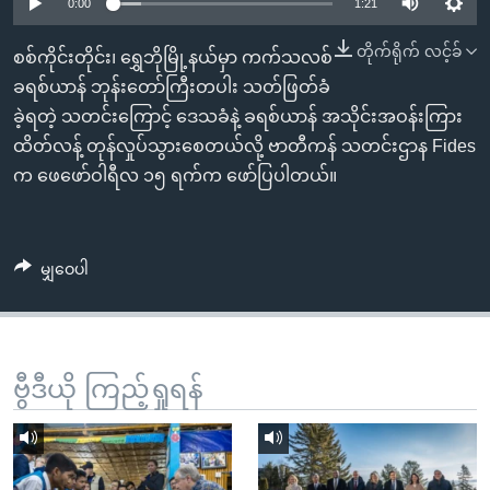
အ
0:00
1:21
သုတပဒေသာ အင်္ဂလိပ်စာ
ညွန်း
Learning English
တိုက်ရိုက် လင့်ခ်
စစ်ကိုင်းတိုင်း၊ ရွှေဘိုမြို့နယ်မှာ ကက်သလစ်
စာမျက်နှာ
ခရစ်ယာန် ဘုန်းတော်ကြီးတပါး သတ်ဖြတ်ခံ
သို့
ဗွီအိုအေ လူမှုကွန်ယက်များ
ခဲ့ရတဲ့ သတင်းကြောင့် ဒေသခံနဲ့ ခရစ်ယာန် အသိုင်းအဝန်းကြား
ကျော်
ထိတ်လန့် တုန်လှုပ်သွားစေတယ်လို့ ဗာတီကန် သတင်းဌာန Fides
ကြည့်
က ဖေဖော်ဝါရီလ ၁၅ ရက်က ဖော်ပြပါတယ်။
ရန်
ဘာသာစကားများ
ရှာဖွေ
ရန်
မျှဝေပါ
နေရာ
သို့
ကျော်
ရန်
ဗွီဒီယို ကြည့်ရှုရန်