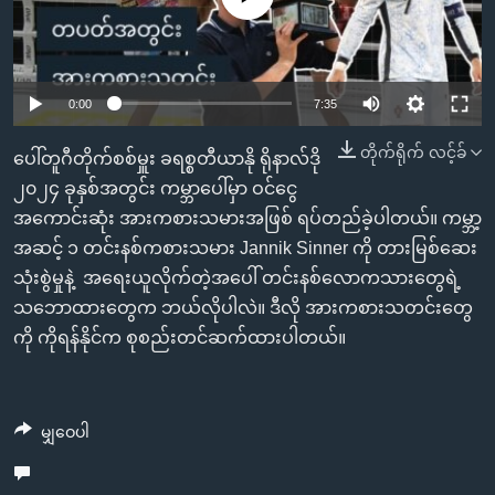
အ
သုတပဒေသာ အင်္ဂလိပ်စာ
ညွန်း
Learning English
စာမျက်နှာ
သို့
ဗွီအိုအေ လူမှုကွန်ယက်များ
Auto
0:00
7:35
ကျော်
240p
တိုက်ရိုက် လင့်ခ်
ကြည့်
ပေါ်တူဂီတိုက်စစ်မှူး ခရစ္စတီယာနို ရိုနာလ်ဒို
ရန်
360p
၂၀၂၄ ခုနှစ်အတွင်း ကမ္ဘာပေါ်မှာ ဝင်ငွေ
ဘာသာစကားများ
ရှာဖွေ
အကောင်းဆုံး အားကစားသမားအဖြစ် ရပ်တည်ခဲ့ပါတယ်။ ကမ္ဘာ့
Auto
240p
360p
480p
480p
ရန်
အဆင့် ၁ တင်းနစ်ကစားသမား Jannik Sinner ကို တားမြစ်ဆေး
720p
နေရာ
သုံးစွဲမှုနဲ့ အရေးယူလိုက်တဲ့အပေါ် တင်းနစ်လောကသားတွေရဲ့
720p
1080p
သို့
သဘောထားတွေက ဘယ်လိုပါလဲ။ ဒီလို အားကစားသတင်းတွေ
1080p
ကျော်
ကို ကိုရန်နိုင်က စုစည်းတင်ဆက်ထားပါတယ်။
ရန်
မျှဝေပါ