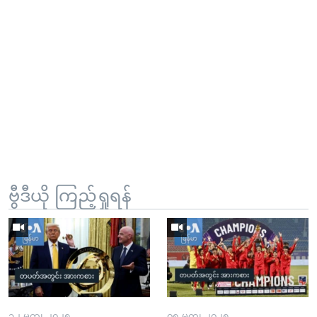
ဗွီဒီယို ကြည့်ရှုရန်
၁၂ မတ္၊ ၂၀၂၅
၀၅ မတ္၊ ၂၀၂၅