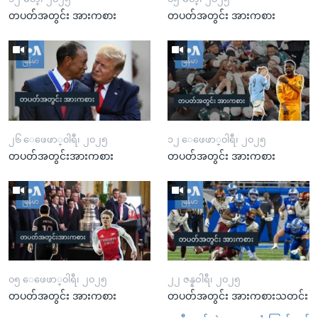
တပတ်အတွင်း အားကစား
တပတ်အတွင်း အားကစား
၂၆ ေဖေဖာ္၀ါရီ၊ ၂၀၂၅
၁၂ ေဖေဖာ္၀ါရီ၊ ၂၀၂၅
တပတ်အတွင်းအားကစား
တပတ်အတွင်း အားကစား
၀၅ ေဖေဖာ္၀ါရီ၊ ၂၀၂၅
၂၂ ဇန္နဝါရီ၊ ၂၀၂၅
တပတ်အတွင်း အားကစား
တပတ်အတွင်း အားကစားသတင်း