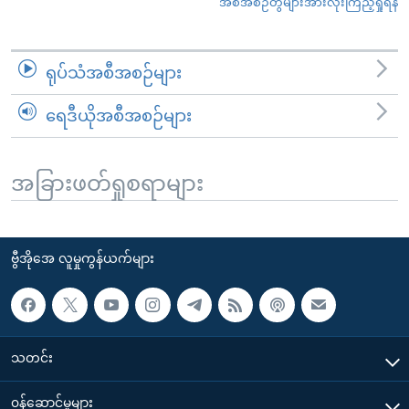
အစီအစဉ်တွဲများအားလုံးကြည့်ရှုရန်
ရုပ်သံအစီအစဉ်များ
ရေဒီယိုအစီအစဉ်များ
အခြားဖတ်ရှုစရာများ
ဗွီအိုအေ လူမှုကွန်ယက်များ
သတင်း
၀န်ဆောင်မှုများ