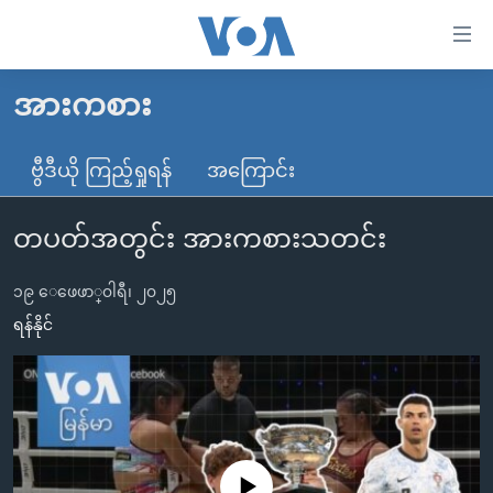
သုံး
ရ
လွယ်ကူ
အားကစား
မူလစာမျက်နှာ
စေ
မြန်မာ
ဗွီဒီယို ကြည့်ရှုရန်
အကြောင်း
သည့်
ကမ္ဘာ့သတင်းများ
Link
တပတ်အတွင်း အားကစားသတင်း
ဗွီဒီယို
နိုင်ငံတကာ
များ
သတင်းလွတ်လပ်ခွင့်
အမေရိကန်
ပင်မ
၁၉ ေဖေဖာ္၀ါရီ၊ ၂၀၂၅
ရပ်ဝန်းတခု လမ်းတခု အလွန်
တရုတ်
အကြောင်းအရာ
ရန်နိုင်
သို့
အင်္ဂလိပ်စာလေ့လာမယ်
အစ္စရေး-ပါလက်စတိုင်း
ကျော်
အပတ်စဉ်ကဏ္ဍများ
အမေရိကန်သုံးအီဒီယံ
ကြည့်
ရေဒီယိုနှင့်ရုပ်သံ အချက်အလက်များ
မကြေးမုံရဲ့ အင်္ဂလိပ်စာ
ရေဒီယို
ရန်
ပင်မ
ရေဒီယို/တီဗွီအစီအစဉ်
ရုပ်ရှင်ထဲက အင်္ဂလိပ်စာ
တီဗွီ
No media source currently available