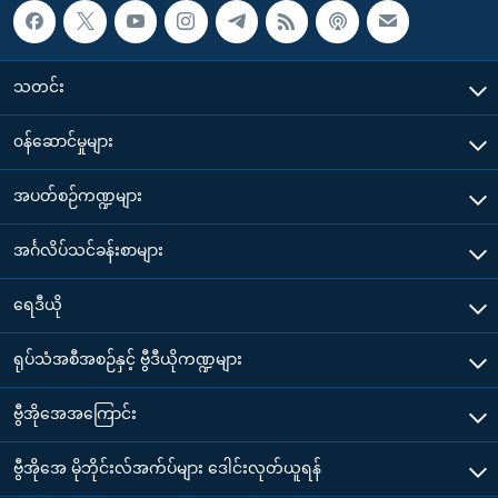
သတင်း
၀န်ဆောင်မှုများ
အပတ်စဉ်ကဏ္ဍများ
အင်္ဂလိပ်သင်ခန်းစာများ
ရေဒီယို
ရုပ်သံအစီအစဉ်နှင့် ဗွီဒီယိုကဏ္ဍများ
ဗွီအိုအေအကြောင်း
ဗွီအိုအေ မိုဘိုင်းလ်အက်ပ်များ ဒေါင်းလုတ်ယူရန်