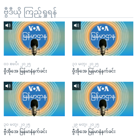
ဗွီဒီယို ကြည့်ရှုရန်
၀၁ ဧၿပီ၊ ၂၀၂၅
၃၁ မတ္၊ ၂၀၂၅
ဗွီအိုအေ မြန်မာနံနက်ခင်း
ဗွီအိုအေ မြန်မာနံနက်ခင်း
၃၀ မတ္၊ ၂၀၂၅
၂၉ မတ္၊ ၂၀၂၅
ဗွီအိုအေ မြန်မာနံနက်ခင်း
ဗွီအိုအေ မြန်မာနံနက်ခင်း