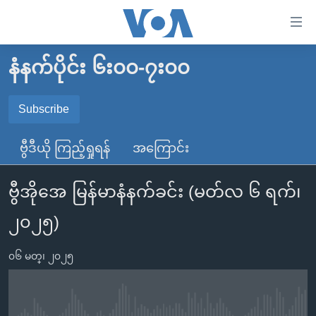
သုံး
ရ
လွယ်ကူ
နံနက်ပိုင်း ၆း၀၀-၇း၀၀
မူလစာမျက်နှာ
စေ
မြန်မာ
Subscribe
သည့်
SUBSCRIBE
ကမ္ဘာ့သတင်းများ
Link
ဗွီဒီယို ကြည့်ရှုရန်
အကြောင်း
ဗွီဒီယို
နိုင်ငံတကာ
များ
Spotify
သတင်းလွတ်လပ်ခွင့်
အမေရိကန်
ပင်မ
ဗွီအိုအေ မြန်မာနံနက်ခင်း (မတ်လ ၆ ရက်၊
ရပ်ဝန်းတခု လမ်းတခု အလွန်
တရုတ်
အကြောင်းအရာ
ရယူရန်
၂၀၂၅)
သို့
အင်္ဂလိပ်စာလေ့လာမယ်
အစ္စရေး-ပါလက်စတိုင်း
ကျော်
အပတ်စဉ်ကဏ္ဍများ
အမေရိကန်သုံးအီဒီယံ
၀၆ မတ္၊ ၂၀၂၅
ကြည့်
ရေဒီယိုနှင့်ရုပ်သံ အချက်အလက်များ
မကြေးမုံရဲ့ အင်္ဂလိပ်စာ
ရေဒီယို
ရန်
ပင်မ
ရေဒီယို/တီဗွီအစီအစဉ်
ရုပ်ရှင်ထဲက အင်္ဂလိပ်စာ
တီဗွီ