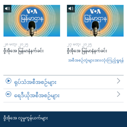
၂၈ မတ္၊ ၂၀၂၅
၂၇ မတ္၊ ၂၀၂၅
ဗွီအိုအေ မြန်မာနံနက်ခင်း
ဗွီအိုအေ မြန်မာနံနက်ခင်း
အစီအစဉ်တွဲများအားလုံးကြည့်ရှုရန်
ရုပ်သံအစီအစဉ်များ
ရေဒီယိုအစီအစဉ်များ
ဗွီအိုအေ လူမှုကွန်ယက်များ