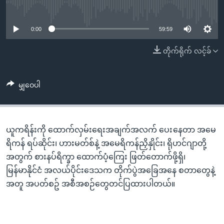
အ
No media source currently available
သုတပဒေသာ အင်္ဂလိပ်စာ
ညွန်း
Learning English
စာမျက်နှာ
0:00
59:59
သို့
ဗွီအိုအေ လူမှုကွန်ယက်များ
တိုက်ရိုက် လင့်ခ်
ကျော်
ကြည့်
ရန်
မျှဝေပါ
ဘာသာစကားများ
ရှာဖွေ
ရန်
နေရာ
ယူကရိန်းကို ထောက်လှမ်းရေးအချက်အလက် ပေး နေတာ အမေ
သို့
ရိကန် ရပ်ဆိုင်း၊ ဟားမတ်စ်နဲ့ အမေရိကန်ညှိနှိုင်း၊ ရိုဟင်ဂျာတို့
ကျော်
အတွက် စားနပ်ရိက္ခာ ထောက်ပံ့ကြေး ဖြတ်တောက်ဖို့ရှိ၊
ရန်
မြန်မာနိုင်ငံ အလယ်ပိုင်းဒေသက တိုက်ပွဲအခြေအနေ စတာတွေနဲ့
အတူ အပတ်စဥ် အစီအစဉ်တွေတင်ပြထားပါတယ်။