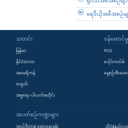
ရုပ်သံအစီအစဉ်မျာ
ရေဒီယိုအစီအစဉ်မျ
သတင်း
၀န်ဆောင်မှ
မြန်မာ
RSS
နိုင်ငံတကာ
ပေါ့ဒ်ကတ်စ်
အမေရိကန်
နေ့စဉ်အီးမေ
တရုတ်
အစ္စရေး-ပါလက်စတိုင်း
အပတ်စဉ်ကဏ္ဍများ
အယ်ဒီတာနဲ့ ဆွေးနွေးခန်း
သိပ္ပံနဲ့နည်း