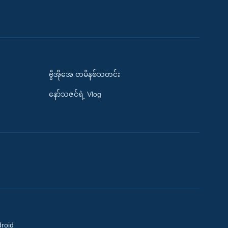
ဗွီအိုအေ တမိနစ်သတင်း
နော်သဇင်ရဲ့ Vlog
droid