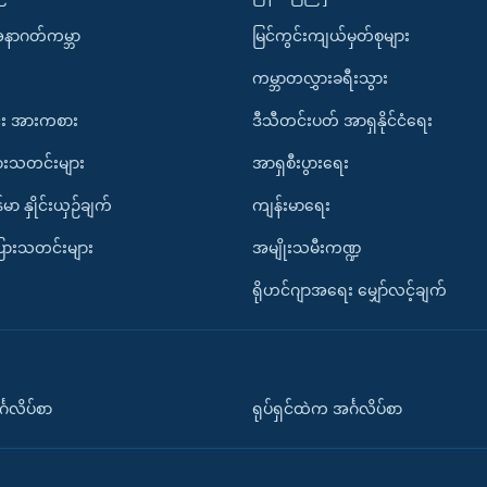
အနာဂတ်ကမ္ဘာ
မြင်ကွင်းကျယ်မှတ်စုများ
ကမ္ဘာတလွှားခရီးသွား
း အားကစား
ဒီသီတင်းပတ် အာရှနိုင်ငံရေး
ားသတင်းများ
အာရှစီးပွားရေး
်မာ နှိုင်းယှဉ်ချက်
ကျန်းမာရေး
ပြားသတင်းများ
အမျိုးသမီးကဏ္ဍ
ရိုဟင်ဂျာအရေး မျှော်လင့်ချက်
်္ဂလိပ်စာ
ရုပ်ရှင်ထဲက အင်္ဂလိပ်စာ