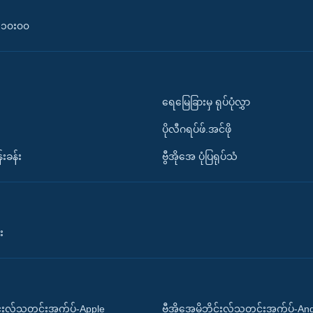
၀-၁၀း၀၀
ရေမြေခြားမှ ရုပ်ပုံလွှာ
ပိုလီဂရပ်ဖ်.အင်ဖို
်းခန်း
ဗွီအိုအေ ပုံပြရုပ်သံ
း
ိုင်းလ်သတင်းအက်ပ်-Apple
ဗွီအိုအေမိုဘိုင်းလ်သတင်းအက်ပ်-An