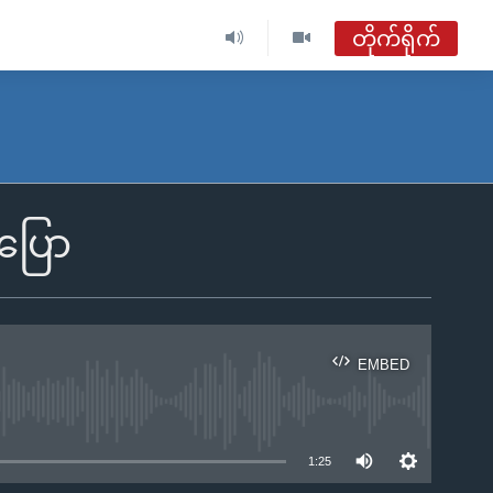
တိုက်ရိုက်
ဗွီအိုအေ မြန်မာညချမ်း
တိုက်ရိုက်ထုတ်လွှင့်မှု
အစီအစဉ်များ
းပြော
ဗွီအိုအေ မြန်မာညချမ်း
ရေဒီယိုတိုက်ရိုက်နားဆင်ရန်
EMBED
ble
1:25