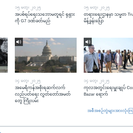
၁၅ မတ္၊ ၂၀၂၅
၁၅ မတ္၊ ၂၀၂၅
အပစ်ရပ်ရေးသဘောမတူရင် ရုရှား
တရားရေးဌာနမှာ သမ္မတ T
ကို G7 ဒဏ်ခတ်မည်
မိန့်ခွန်းပြော
၁၄ မတ္၊ ၂၀၂၅
၁၄ မတ္၊ ၂၀၂၅
အမေရိကန်အစိုးရဆက်လက်
ကုလအတွင်းရေးမှူးချုပ် Co
လည်ပတ်ရေး လွှတ်တော်အမတ်
Bazar ရောက်
တွေ ကြိုးပမ်း
အစီအစဉ်တွဲများအားလုံးကြည့