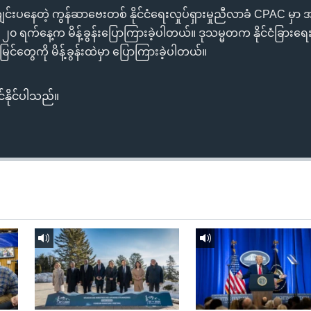
ာ ကျင်းပနေတဲ့ ကွန်ဆာဗေးတစ် နိုင်ငံရေးလှုပ်ရှားမှုညီလာခံ CPAC မ
၀ ရက်နေ့က မိန့်ခွန်းပြောကြားခဲ့ပါတယ်။ ဒုသမ္မတက နိုင်ငံခြားရေးမူဝါ
င်တွေကို မိန့်ခွန်းထဲမှာ ပြောကြားခဲ့ပါတယ်။
်နိုင်ပါသည်။