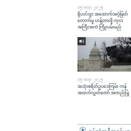
၁၅ မတ္၊ ၂၀၂၅
ရိုဟင်ဂျာ အထောက်အပံ့ဖြတ်
တောက်မှု ဟန့်တားဖို့ ကုလ
အကြီးအကဲ ကြိုးပမ်းမည်
၁၅ မတ္၊ ၂၀၂၅
အသုံးစရိတ်ဥပဒေကြမ်း ကန်
အထက်လွှတ်တော် အတည်ပြု