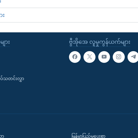
း
ား
ုများ
ဗွီအိုအေ လူမှုကွန်ယက်များ
းလ်သတင်းလွှာ
ပညာ
မြန်မာပြည်မှပေးစာ