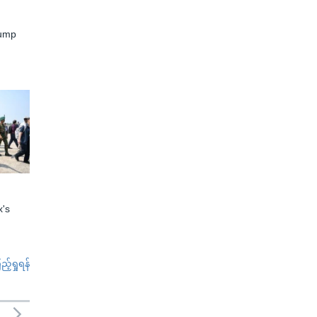
rump
x's
်ရှုရန်