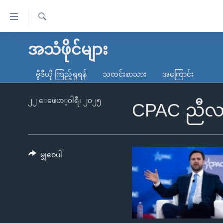
သုံး
ရ
ရှာဖွေ
လွယ်ကူ
မူလစာမျက်နှာ
အသံဖိုင်များ
ရ
စေ
မြန်မာ
လာ
ဗွီဒီယို ကြည့်ရှုရန်
သတင်းစာသား
အကြောင်း
သည့်
ဒ်
ကမ္ဘာ့သတင်းများ
Link
ဗွီဒီယို
နိုင်ငံတကာ
၂၂ ေဖေဖာ္၀ါရီ၊ ၂၀၂၅
CPAC ညီလာခံ
များ
သတင်းလွတ်လပ်ခွင့်
အမေရိကန်
ပင်မ
ရပ်ဝန်းတခု လမ်းတခု အလွန်
တရုတ်
အကြောင်းအရာ
အင်္ဂလိပ်စာလေ့လာမယ်
အစ္စရေး-ပါလက်စတိုင်း
မျှဝေပါ
သို့
အပတ်စဉ်ကဏ္ဍများ
အမေရိကန်သုံးအီဒီယံ
ကျော်
ကြည့်
ရေဒီယိုနှင့်ရုပ်သံ အချက်အလက်များ
မကြေးမုံရဲ့ အင်္ဂလိပ်စာ
ရေဒီယို
ရန်
ရေဒီယို/တီဗွီအစီအစဉ်
ရုပ်ရှင်ထဲက အင်္ဂလိပ်စာ
တီဗွီ
ပင်မ