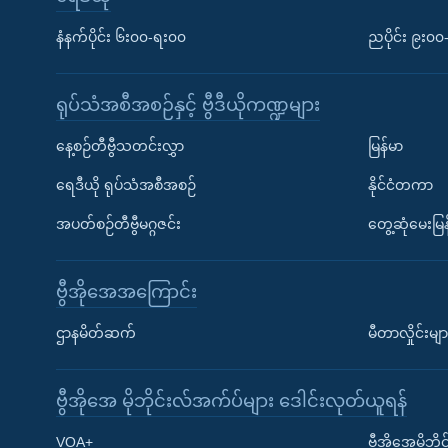
နံနက်ပိုင်း ၆း၀၀-ရး၀၀
ညပိုင်း ၉း၀
ရုပ်သံအစီအစဉ်နှင့် ဗွီဒီယိုကဏ္ဍများ
နေ့စဉ်တီဗွီသတင်းလွှာ
မြန်မာ
ရေဒီယို ရုပ်သံအစီအစဉ်
နိုင်ငံတကာ
အပတ်စဉ်တီဗွီမဂ္ဂဇင်း
တွေ့ဆုံမေးမြန
ဗွီအိုအေအကြောင်း
ဌာနမိတ်ဆက်
မီတာလှိုင်းမျာ
ဗွီအိုအေ မိုဘိုင်းလ်အက်ပ်များ ဒေါင်းလုတ်ယူရန်
Learning English
VOA+
ဗွီအိုအေမိုဘ