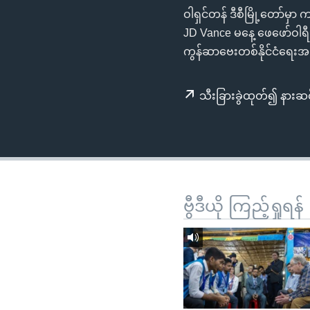
သုတပဒေသာ အင်္ဂလိပ်စာ
အ
ဝါရှင်တန် ဒီစီမြို့တော်မှ
ညွန်း
JD Vance မနေ့ ဖေဖော်ဝါရီ ၂
စာမျက်နှာ
ကွန်ဆာဗေးတစ်နိုင်ငံရေးအမြ
သို့
ကျော်
သီးခြားခွဲထုတ်၍ နားဆင
ကြည့်
ရန်
ရှာဖွေ
ရန်
နေရာ
သို့
ဗွီဒီယို ကြည့်ရှုရန်
ကျော်
ရန်