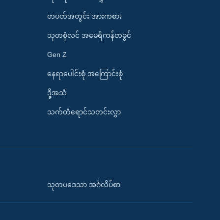
တပတ်အတွင်း အားကစား
သုတစုံလင် အမေရိကန်တခွင်
Gen Z
နေရာပေါင်းစုံ အကြောင်းစုံ
ဒို့အသံ
သက်တံရောင်သတင်းလွှာ
သုတပဒေသာ အင်္ဂလိပ်စာ