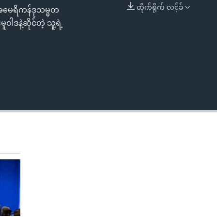
တိုက်ရိုက် လင့်ခ်
ှာ အမေရိကန်ဒုသမ္မတ
EMBED
ဒနဲ့ဆိုင်တဲ့ သူ့ရဲ့