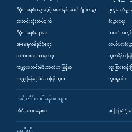
ဒီမိုကရေစီ၊ လူ့အခွင့်အရေးနှင့် ခေတ်ပြိုင်ကမ္ဘာ
ဥတုရာသီနဲ့ 
သတင်းသုံးသပ်ချက်
စီးပွားရေး
ဒီမိုကရေစီရေးရာ
တပတ်အတွင်
အမေရိကန်နိုင်ငံရေး
လယ်ယာစီးပွ
သတင်းထောက်မှတ်စု
ယူကရိန်း၊ မြန
ကမ္ဘာ့သတင်းမီဒီယာထဲက မြန်မာ
ထူးခြားဆန်း
ကမ္ဘာ့ မြန်မာ့ မီဒီယာမြင်ကွင်း
လူမှုရှုခင်း
အင်္ဂလိပ်သင်ခန်းစာများ
အီဒီယံသင်ခန်းစာ
မကြေးမုံရဲ့အင
ရေဒီယို