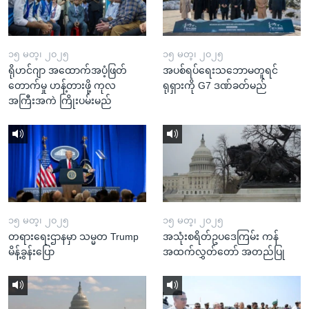
၁၅ မတ္၊ ၂၀၂၅
၁၅ မတ္၊ ၂၀၂၅
ရိုဟင်ဂျာ အထောက်အပံ့ဖြတ်
အပစ်ရပ်ရေးသဘောမတူရင်
တောက်မှု ဟန့်တားဖို့ ကုလ
ရုရှားကို G7 ဒဏ်ခတ်မည်
အကြီးအကဲ ကြိုးပမ်းမည်
၁၅ မတ္၊ ၂၀၂၅
၁၅ မတ္၊ ၂၀၂၅
တရားရေးဌာနမှာ သမ္မတ Trump
အသုံးစရိတ်ဥပဒေကြမ်း ကန်
မိန့်ခွန်းပြော
အထက်လွှတ်တော် အတည်ပြု