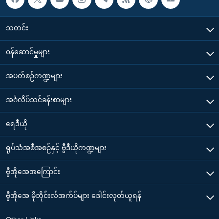
သတင်း
၀န်ဆောင်မှုများ
အပတ်စဉ်ကဏ္ဍများ
အင်္ဂလိပ်သင်ခန်းစာများ
ရေဒီယို
ရုပ်သံအစီအစဉ်နှင့် ဗွီဒီယိုကဏ္ဍများ
ဗွီအိုအေအကြောင်း
ဗွီအိုအေ မိုဘိုင်းလ်အက်ပ်များ ဒေါင်းလုတ်ယူရန်