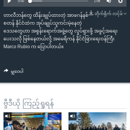
အ
0:00
1:08
သုတပဒေသာ အင်္ဂလိပ်စာ
ညွန်း
Learning English
တိုက်ရိုက် လင့်ခ်
တာလီဘန်တွေ ထိန်းချုပ်ထားတဲ့ အာဖဂန်နစ်
စာမျက်နှာ
စတန် နိုင်ငံထဲက အုပ်ချုပ်သူကင်းမဲ့နေတဲ့
သို့
ဗွီအိုအေ လူမှုကွန်ယက်များ
ဒေသတွေဟာ အစွန်းရောက်အဖွဲ့တွေ လှုပ်ရှားဖို့ အခွင့်အရေး
ကျော်
ပေးသလို ဖြစ်နေတယ်လို့ အမေရိကန် နိုင်ငံခြားရေးဝန်ကြီး
ကြည့်
Marco Rubio က ပြောပါတယ်။
ရန်
ဘာသာစကားများ
ရှာဖွေ
ရန်
မျှဝေပါ
နေရာ
သို့
ကျော်
ရန်
ဗွီဒီယို ကြည့်ရှုရန်