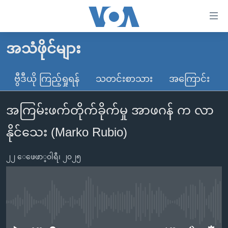
သုံး
ရ
လွယ်ကူ
အသံဖိုင်များ
မူလစာမျက်နှာ
စေ
မြန်မာ
ဗွီဒီယို ကြည့်ရှုရန်
သတင်းစာသား
အကြောင်း
သည့်
ကမ္ဘာ့သတင်းများ
Link
အကြမ်းဖက်တိုက်ခိုက်မှု အာဖဂန် က လာ
ဗွီဒီယို
နိုင်ငံတကာ
များ
သတင်းလွတ်လပ်ခွင့်
အမေရိကန်
နိုင်သေး (Marko Rubio)
ပင်မ
ရပ်ဝန်းတခု လမ်းတခု အလွန်
တရုတ်
အကြောင်းအရာ
၂၂ ေဖေဖာ္၀ါရီ၊ ၂၀၂၅
သို့
အင်္ဂလိပ်စာလေ့လာမယ်
အစ္စရေး-ပါလက်စတိုင်း
ကျော်
အပတ်စဉ်ကဏ္ဍများ
အမေရိကန်သုံးအီဒီယံ
ကြည့်
ရေဒီယိုနှင့်ရုပ်သံ အချက်အလက်များ
မကြေးမုံရဲ့ အင်္ဂလိပ်စာ
ရေဒီယို
ရန်
No media source currently available
ပင်မ
ရေဒီယို/တီဗွီအစီအစဉ်
ရုပ်ရှင်ထဲက အင်္ဂလိပ်စာ
တီဗွီ