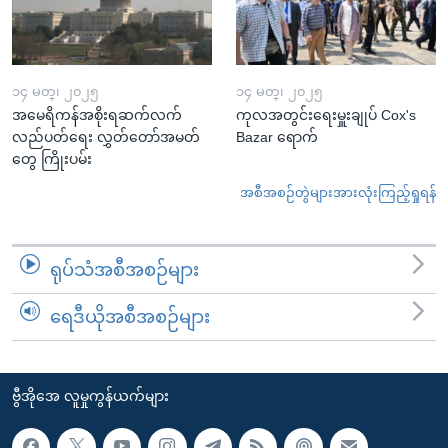
၁၄ မတ္၊ ၂၀၂၅
၁၄ မတ္၊ ၂၀၂၅
အမေရိကန်အစိုးရဆက်လက်
ကုလအတွင်းရေးမှူးချုပ် Cox's
လည်ပတ်ရေး လွှတ်တော်အမတ်
Bazar ရောက်
တွေ ကြိုးပမ်း
အစီအစဉ်တွဲများအားလုံးကြည့်ရှုရန်
ရုပ်သံအစီအစဉ်များ
ရေဒီယိုအစီအစဉ်များ
ဗွီအိုအေ လူမှုကွန်ယက်များ