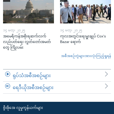
၁၄ မတ္၊ ၂၀၂၅
၁၄ မတ္၊ ၂၀၂၅
အမေရိကန်အစိုးရဆက်လက်
ကုလအတွင်းရေးမှူးချုပ် Cox's
လည်ပတ်ရေး လွှတ်တော်အမတ်
Bazar ရောက်
တွေ ကြိုးပမ်း
အစီအစဉ်တွဲများအားလုံးကြည့်ရှုရန်
ရုပ်သံအစီအစဉ်များ
ရေဒီယိုအစီအစဉ်များ
ဗွီအိုအေ လူမှုကွန်ယက်များ