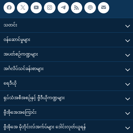
သတင်း
၀န်ဆောင်မှုများ
အပတ်စဉ်ကဏ္ဍများ
အင်္ဂလိပ်သင်ခန်းစာများ
ရေဒီယို
ရုပ်သံအစီအစဉ်နှင့် ဗွီဒီယိုကဏ္ဍများ
ဗွီအိုအေအကြောင်း
ဗွီအိုအေ မိုဘိုင်းလ်အက်ပ်များ ဒေါင်းလုတ်ယူရန်