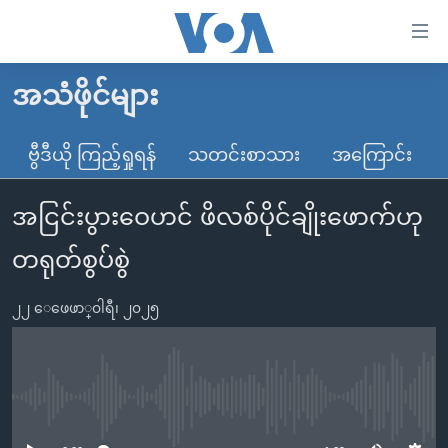
သုံး
ရ
လွယ်ကူ
အသံဖိုင်များ
မူလစာမျက်နှာ
စေ
မြန်မာ
ဗွီဒီယို ကြည့်ရှုရန်
သတင်းစာသား
အကြောင်း
သည့်
ကမ္ဘာ့သတင်းများ
Link
အငြင်းပွားဝေဟင် ဖိလစ်ပိုင်ချိုးဖောက်ဟု
ဗွီဒီယို
နိုင်ငံတကာ
များ
သတင်းလွတ်လပ်ခွင့်
အမေရိကန်
တရုတ်စွပ်စွဲ
ပင်မ
ရပ်ဝန်းတခု လမ်းတခု အလွန်
တရုတ်
အကြောင်းအရာ
၂၂ ေဖေဖာ္၀ါရီ၊ ၂၀၂၅
သို့
အင်္ဂလိပ်စာလေ့လာမယ်
အစ္စရေး-ပါလက်စတိုင်း
ကျော်
အပတ်စဉ်ကဏ္ဍများ
အမေရိကန်သုံးအီဒီယံ
ကြည့်
ရေဒီယိုနှင့်ရုပ်သံ အချက်အလက်များ
မကြေးမုံရဲ့ အင်္ဂလိပ်စာ
ရေဒီယို
ရန်
No media source currently available
ပင်မ
ရေဒီယို/တီဗွီအစီအစဉ်
ရုပ်ရှင်ထဲက အင်္ဂလိပ်စာ
တီဗွီ