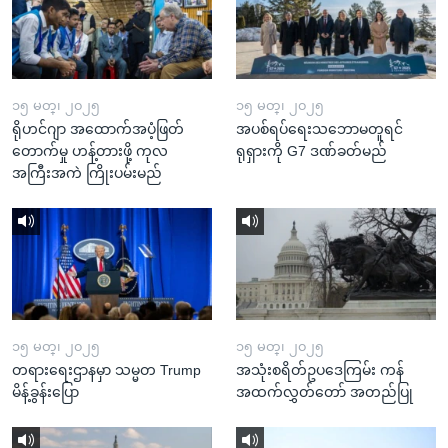
၁၅ မတ္၊ ၂၀၂၅
၁၅ မတ္၊ ၂၀၂၅
ရိုဟင်ဂျာ အထောက်အပံ့ဖြတ်
အပစ်ရပ်ရေးသဘောမတူရင်
တောက်မှု ဟန့်တားဖို့ ကုလ
ရုရှားကို G7 ဒဏ်ခတ်မည်
အကြီးအကဲ ကြိုးပမ်းမည်
၁၅ မတ္၊ ၂၀၂၅
၁၅ မတ္၊ ၂၀၂၅
တရားရေးဌာနမှာ သမ္မတ Trump
အသုံးစရိတ်ဥပဒေကြမ်း ကန်
မိန့်ခွန်းပြော
အထက်လွှတ်တော် အတည်ပြု