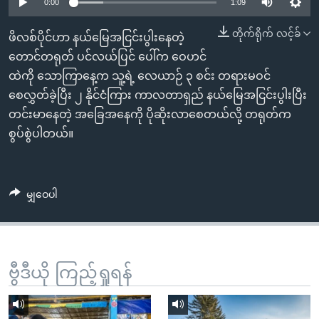
အ
0:00
1:09
သုတပဒေသာ အင်္ဂလိပ်စာ
ညွန်း
Learning English
တိုက်ရိုက် လင့်ခ်
ဖိလစ်ပိုင်ဟာ နယ်မြေအငြင်းပွါးနေတဲ့
စာမျက်နှာ
တောင်တရုတ် ပင်လယ်ပြင် ပေါ်က ဝေဟင်
သို့
ဗွီအိုအေ လူမှုကွန်ယက်များ
ထဲကို သောကြာနေ့က သူ့ရဲ့ လေယာဉ် ၃ စင်း တရားမဝင်
ကျော်
စေလွှတ်ခဲ့ပြီး ၂ နိုင်ငံကြား ကာလတာရှည် နယ်မြေအငြင်းပွါးပြီး
ကြည့်
တင်းမာနေတဲ့ အခြေအနေကို ပိုဆိုးလာစေတယ်လို့ တရုတ်က
ရန်
ဘာသာစကားများ
စွပ်စွဲပါတယ်။
ရှာဖွေ
ရန်
နေရာ
မျှဝေပါ
သို့
ကျော်
ရန်
ဗွီဒီယို ကြည့်ရှုရန်