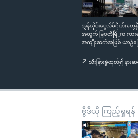
သုတပဒေသာ အင်္ဂလိပ်စာ
အ
ညွန်း
စာမျက်နှာ
အွန်လိုင်းငွေလိမ်ဂိုဏ်းတွေ
သို့
အတွက် မြဝတီမြို့က ကားတော
ကျော်
အကျိုးဆက်အဖြစ် ယာဉ်ကြေ
ကြည့်
ရန်
ရှာဖွေ
သီးခြားခွဲထုတ်၍ နားဆင
ရန်
နေရာ
သို့
ကျော်
ရန်
ဗွီဒီယို ကြည့်ရှုရန်