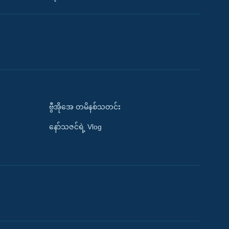
ဗွီအိုအေ တမိနစ်သတင်း
နော်သဇင်ရဲ့ Vlog