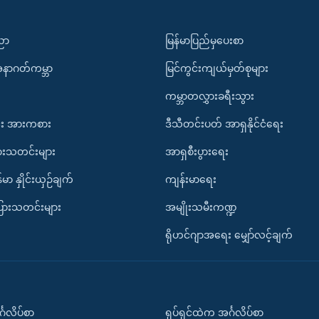
ပညာ
မြန်မာပြည်မှပေးစာ
အနာဂတ်ကမ္ဘာ
မြင်ကွင်းကျယ်မှတ်စုများ
ကမ္ဘာတလွှားခရီးသွား
း အားကစား
ဒီသီတင်းပတ် အာရှနိုင်ငံရေး
ားသတင်းများ
အာရှစီးပွားရေး
်မာ နှိုင်းယှဉ်ချက်
ကျန်းမာရေး
ပြားသတင်းများ
အမျိုးသမီးကဏ္ဍ
ရိုဟင်ဂျာအရေး မျှော်လင့်ချက်
်္ဂလိပ်စာ
ရုပ်ရှင်ထဲက အင်္ဂလိပ်စာ