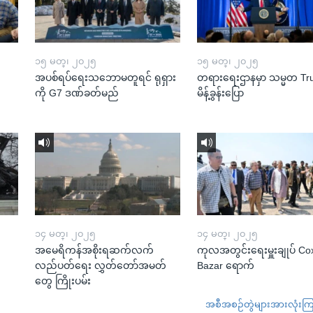
၁၅ မတ္၊ ၂၀၂၅
၁၅ မတ္၊ ၂၀၂၅
အပစ်ရပ်ရေးသဘောမတူရင် ရုရှား
တရားရေးဌာနမှာ သမ္မတ T
ကို G7 ဒဏ်ခတ်မည်
မိန့်ခွန်းပြော
၁၄ မတ္၊ ၂၀၂၅
၁၄ မတ္၊ ၂၀၂၅
အမေရိကန်အစိုးရဆက်လက်
ကုလအတွင်းရေးမှူးချုပ် Co
လည်ပတ်ရေး လွှတ်တော်အမတ်
Bazar ရောက်
တွေ ကြိုးပမ်း
အစီအစဉ်တွဲများအားလုံးကြည့