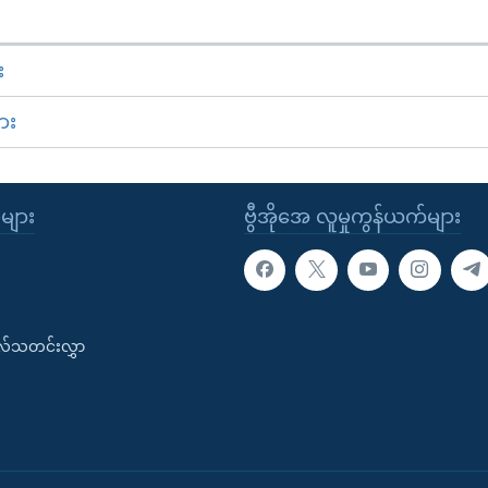
း
ား
ုများ
ဗွီအိုအေ လူမှုကွန်ယက်များ
းလ်သတင်းလွှာ