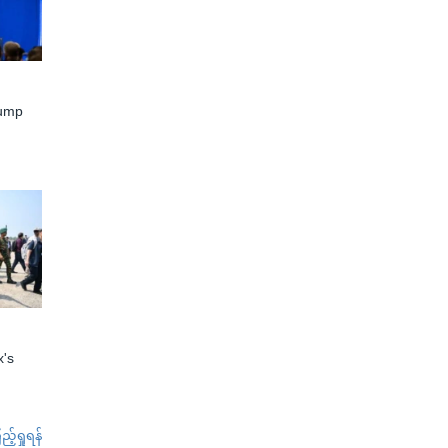
rump
x's
်ရှုရန်