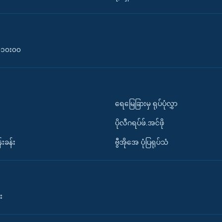
၀-၁၀း၀၀
ရေမြေခြားမှ ရုပ်ပုံလွှာ
ပိုလီဂရပ်ဖ်.အင်ဖို
်းခန်း
ဗွီအိုအေ ပုံပြရုပ်သံ
း