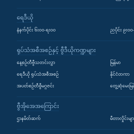
ရေဒီယို
နံနက်ပိုင်း ၆း၀၀-ရး၀၀
ညပိုင်း ၉း၀
ရုပ်သံအစီအစဉ်နှင့် ဗွီဒီယိုကဏ္ဍများ
နေ့စဉ်တီဗွီသတင်းလွှာ
မြန်မာ
ရေဒီယို ရုပ်သံအစီအစဉ်
နိုင်ငံတကာ
အပတ်စဉ်တီဗွီမဂ္ဂဇင်း
တွေ့ဆုံမေးမြန
ဗွီအိုအေအကြောင်း
ဌာနမိတ်ဆက်
မီတာလှိုင်းမျာ