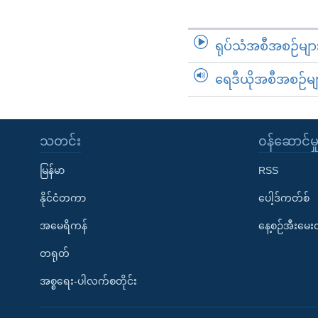
ရုပ်သံအစီအစဉ်မျာ
ရေဒီယိုအစီအစဉ်မျ
သတင်း
၀န်ဆောင်မှ
မြန်မာ
RSS
နိုင်ငံတကာ
ပေါ့ဒ်ကတ်စ်
အမေရိကန်
နေ့စဉ်အီးမေ
တရုတ်
အစ္စရေး-ပါလက်စတိုင်း