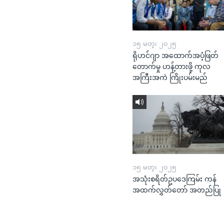
၁၅ မတ္၊ ၂၀၂၅
ရိုဟင်ဂျာ အထောက်အပံ့ဖြတ်
တောက်မှု ဟန့်တားဖို့ ကုလ
အကြီးအကဲ ကြိုးပမ်းမည်
၁၅ မတ္၊ ၂၀၂၅
အသုံးစရိတ်ဥပဒေကြမ်း ကန်
အထက်လွှတ်တော် အတည်ပြု