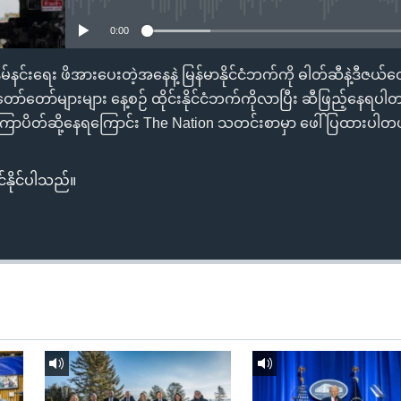
0:00
နှိမ်နင်းရေး ဖိအားပေးတဲ့အနေနဲ့ မြန်မာနိုင်ငံဘက်ကို ဓါတ်ဆီနဲ့ဒီဇယ
်တော်များများ နေ့စဉ် ထိုင်းနိုင်ငံဘက်ကိုလာပြီး ဆီဖြည့်နေရပါတ
ာပိတ်ဆို့နေရကြောင်း The Nation သတင်းစာမှာ ဖေါ်ပြထားပါတ
်နိုင်ပါသည်။