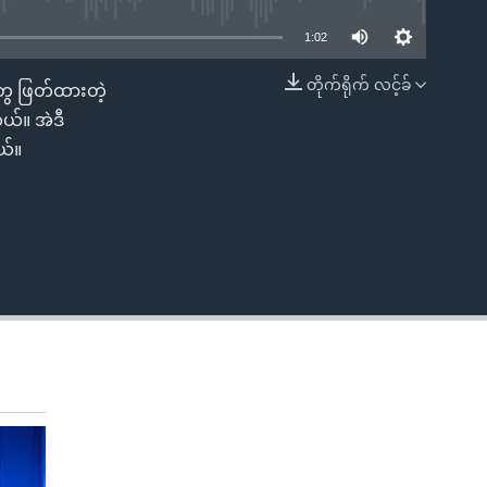
1:02
တိုက်ရိုက် လင့်ခ်
်တွေ ဖြတ်ထားတဲ့
EMBED
ယ်။ အဲဒီ
ယ်။