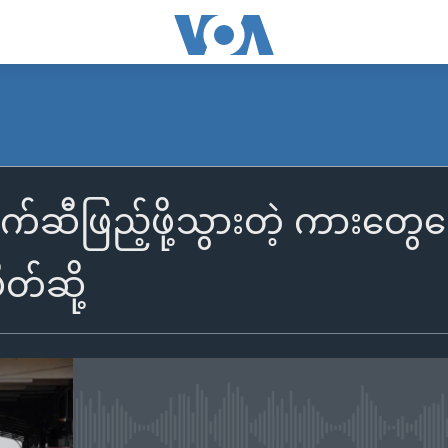
ငံဘက်ဆီဖြည့်ဖို့သွားတဲ့ ကားတွ
တ်ဆို့
No media source currently availa