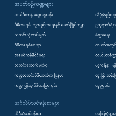
အပတ်စဉ်ကဏ္ဍများ
အယ်ဒီတာနဲ့ ဆွေးနွေးခန်း
သိပ္ပံနဲ့နည်း
ဒီမိုကရေစီ၊ လူ့အခွင့်အရေးနှင့် ခေတ်ပြိုင်ကမ္ဘာ
ဥတုရာသီနဲ့ 
သတင်းသုံးသပ်ချက်
စီးပွားရေး
ဒီမိုကရေစီရေးရာ
တပတ်အတွင်
အမေရိကန်နိုင်ငံရေး
လယ်ယာစီးပွ
သတင်းထောက်မှတ်စု
ယူကရိန်း၊ မြန
ကမ္ဘာ့သတင်းမီဒီယာထဲက မြန်မာ
ထူးခြားဆန်း
ကမ္ဘာ့ မြန်မာ့ မီဒီယာမြင်ကွင်း
လူမှုရှုခင်း
အင်္ဂလိပ်သင်ခန်းစာများ
အီဒီယံသင်ခန်းစာ
မကြေးမုံရဲ့အင