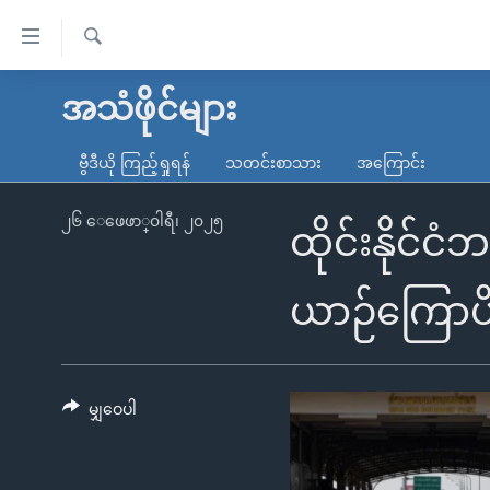
သုံး
ရ
ရှာဖွေ
လွယ်ကူ
မူလစာမျက်နှာ
အသံဖိုင်များ
ရ
စေ
မြန်မာ
လာ
ဗွီဒီယို ကြည့်ရှုရန်
သတင်းစာသား
အကြောင်း
သည့်
ဒ်
ကမ္ဘာ့သတင်းများ
Link
ဗွီဒီယို
နိုင်ငံတကာ
၂၆ ေဖေဖာ္၀ါရီ၊ ၂၀၂၅
ထိုင်းနိုင်
များ
သတင်းလွတ်လပ်ခွင့်
အမေရိကန်
ပင်မ
ရပ်ဝန်းတခု လမ်းတခု အလွန်
တရုတ်
ယာဉ်ကြောပိ
အကြောင်းအရာ
အင်္ဂလိပ်စာလေ့လာမယ်
အစ္စရေး-ပါလက်စတိုင်း
သို့
အပတ်စဉ်ကဏ္ဍများ
အမေရိကန်သုံးအီဒီယံ
ကျော်
ကြည့်
မျှဝေပါ
ရေဒီယိုနှင့်ရုပ်သံ အချက်အလက်များ
မကြေးမုံရဲ့ အင်္ဂလိပ်စာ
ရေဒီယို
ရန်
ရေဒီယို/တီဗွီအစီအစဉ်
ရုပ်ရှင်ထဲက အင်္ဂလိပ်စာ
တီဗွီ
ပင်မ