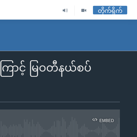
တိုက်ရိုက်
ေကြောင့် မြဝတီနယ်စပ်
EMBED
ble