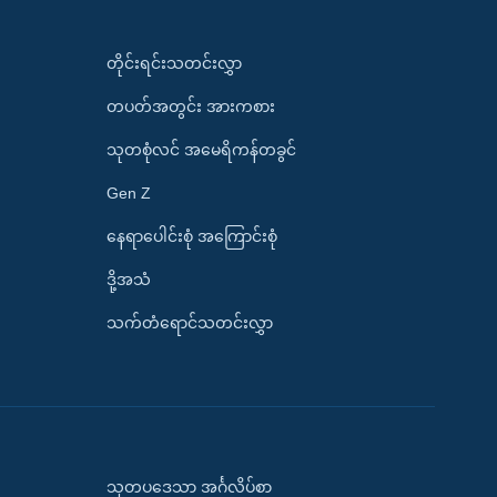
တိုင်းရင်းသတင်းလွှာ
တပတ်အတွင်း အားကစား
သုတစုံလင် အမေရိကန်တခွင်
Gen Z
နေရာပေါင်းစုံ အကြောင်းစုံ
ဒို့အသံ
သက်တံရောင်သတင်းလွှာ
သုတပဒေသာ အင်္ဂလိပ်စာ