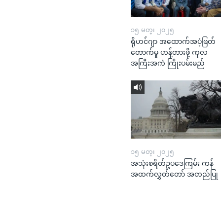
၁၅ မတ္၊ ၂၀၂၅
ရိုဟင်ဂျာ အထောက်အပံ့ဖြတ်
တောက်မှု ဟန့်တားဖို့ ကုလ
အကြီးအကဲ ကြိုးပမ်းမည်
၁၅ မတ္၊ ၂၀၂၅
အသုံးစရိတ်ဥပဒေကြမ်း ကန်
အထက်လွှတ်တော် အတည်ပြု