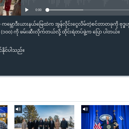
0:00
် ကမ္ဘောဒီးယားနယ်မြေထဲက အွန်လိုင်းငွေလိမ်တဲ့စင်တာတခုကို ဗုဒ္ဓဟူး
သား (၁၀၀) ကို ဖမ်းဆီးလိုက်တယ်လို့ ထိုင်းရဲတပ်ဖွဲ့က ပြော ပါတယ်။
်နိုင်ပါသည်။