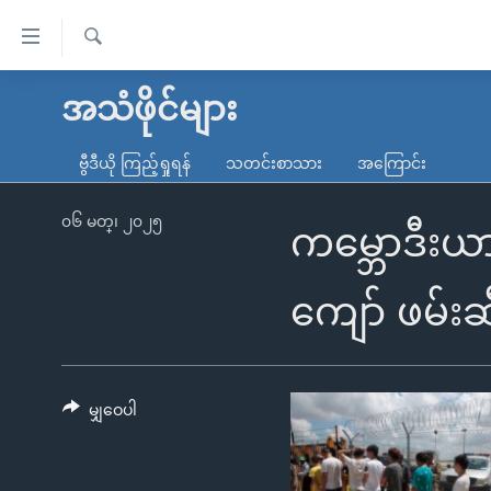
သုံး
ရ
ရှာဖွေ
လွယ်ကူ
မူလစာမျက်နှာ
အသံဖိုင်များ
ရ
စေ
မြန်မာ
လာ
ဗွီဒီယို ကြည့်ရှုရန်
သတင်းစာသား
အကြောင်း
သည့်
ဒ်
ကမ္ဘာ့သတင်းများ
Link
ဗွီဒီယို
နိုင်ငံတကာ
၀၆ မတ္၊ ၂၀၂၅
ကမ္ဘောဒီးယာ
များ
သတင်းလွတ်လပ်ခွင့်
အမေရိကန်
ပင်မ
ရပ်ဝန်းတခု လမ်းတခု အလွန်
တရုတ်
ကျော် ဖမ်းဆ
အကြောင်းအရာ
အင်္ဂလိပ်စာလေ့လာမယ်
အစ္စရေး-ပါလက်စတိုင်း
သို့
အပတ်စဉ်ကဏ္ဍများ
အမေရိကန်သုံးအီဒီယံ
ကျော်
ကြည့်
မျှဝေပါ
ရေဒီယိုနှင့်ရုပ်သံ အချက်အလက်များ
မကြေးမုံရဲ့ အင်္ဂလိပ်စာ
ရေဒီယို
ရန်
ရေဒီယို/တီဗွီအစီအစဉ်
ရုပ်ရှင်ထဲက အင်္ဂလိပ်စာ
တီဗွီ
ပင်မ