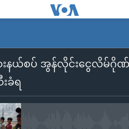
းနယ်စပ် အွန်လိုင်းငွေလိမ်ဂိုဏ်
ီးခံရ
No media source currently availa