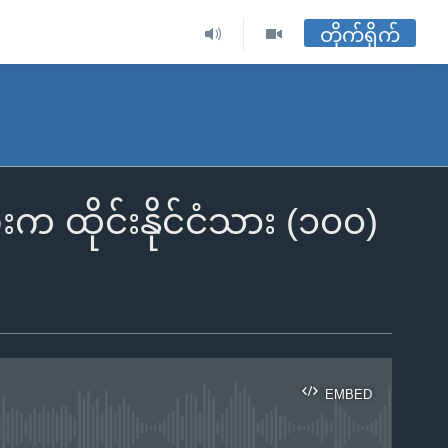
တိုက်ရိုက်
းက ထိုင်းနိုင်ငံသား (၁၀၀)
EMBED
ble