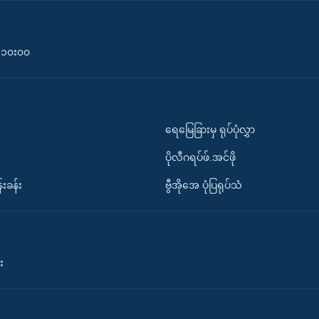
၀-၁၀း၀၀
ရေမြေခြားမှ ရုပ်ပုံလွှာ
ပိုလီဂရပ်ဖ်.အင်ဖို
်းခန်း
ဗွီအိုအေ ပုံပြရုပ်သံ
း