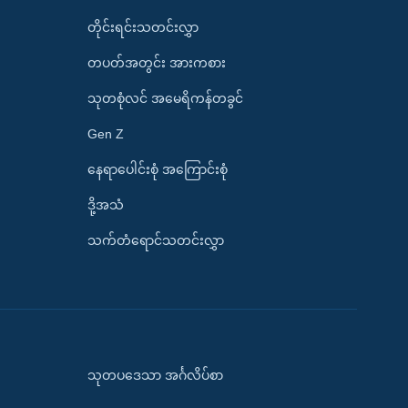
တိုင်းရင်းသတင်းလွှာ
တပတ်အတွင်း အားကစား
သုတစုံလင် အမေရိကန်တခွင်
Gen Z
နေရာပေါင်းစုံ အကြောင်းစုံ
ဒို့အသံ
သက်တံရောင်သတင်းလွှာ
သုတပဒေသာ အင်္ဂလိပ်စာ