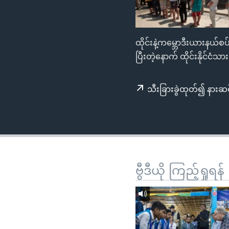
သုတပဒေသာ အင်္ဂလိပ်စာ
အ
ညွန်း
စာမျက်နှာ
ထိုင်းနဲ့ကမ္ဘောဒီးယားနယ်စပ
သို့
ပြီးတဲ့နောက် ထိုင်းနိုင်ငံ
ကျော်
ကြည့်
ရန်
သီးခြားခွဲထုတ်၍ နားဆင
ရှာဖွေ
ရန်
နေရာ
သို့
ကျော်
ဗွီဒီယို ကြည့်ရှုရန်
ရန်