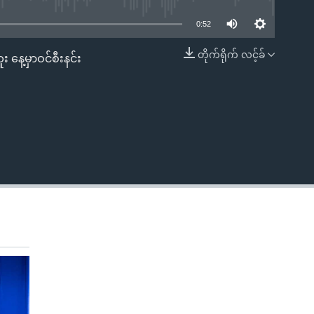
0:52
တိုက်ရိုက် လင့်ခ်
 နေ့မှာဝင်စီးနင်း
EMBED