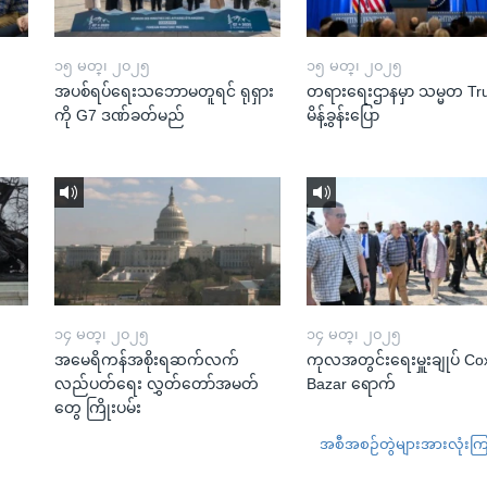
၁၅ မတ္၊ ၂၀၂၅
၁၅ မတ္၊ ၂၀၂၅
အပစ်ရပ်ရေးသဘောမတူရင် ရုရှား
တရားရေးဌာနမှာ သမ္မတ T
ကို G7 ဒဏ်ခတ်မည်
မိန့်ခွန်းပြော
၁၄ မတ္၊ ၂၀၂၅
၁၄ မတ္၊ ၂၀၂၅
အမေရိကန်အစိုးရဆက်လက်
ကုလအတွင်းရေးမှူးချုပ် Co
လည်ပတ်ရေး လွှတ်တော်အမတ်
Bazar ရောက်
တွေ ကြိုးပမ်း
အစီအစဉ်တွဲများအားလုံးကြည့