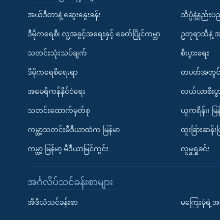
အယ်ဒီတာနဲ့ ဆွေးနွေးခန်း
သိပ္ပံနဲ့နည်း
ဒီမိုကရေစီ၊ လူ့အခွင့်အရေးနှင့် ခေတ်ပြိုင်ကမ္ဘာ
ဥတုရာသီနဲ့ 
သတင်းသုံးသပ်ချက်
စီးပွားရေး
ဒီမိုကရေစီရေးရာ
တပတ်အတွင်
အမေရိကန်နိုင်ငံရေး
လယ်ယာစီးပွ
သတင်းထောက်မှတ်စု
ယူကရိန်း၊ မြန
ကမ္ဘာ့သတင်းမီဒီယာထဲက မြန်မာ
ထူးခြားဆန်း
ကမ္ဘာ့ မြန်မာ့ မီဒီယာမြင်ကွင်း
လူမှုရှုခင်း
အင်္ဂလိပ်သင်ခန်းစာများ
အီဒီယံသင်ခန်းစာ
မကြေးမုံရဲ့အင