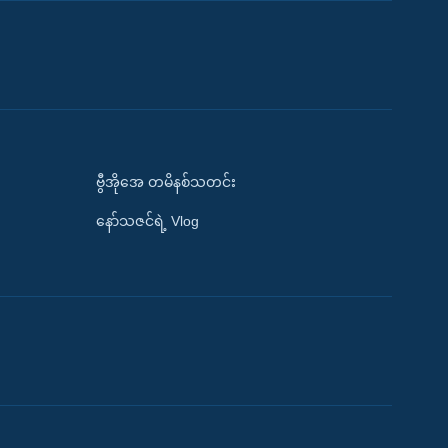
ဗွီအိုအေ တမိနစ်သတင်း
နော်သဇင်ရဲ့ Vlog