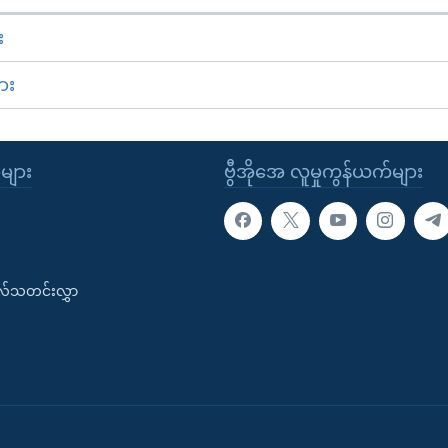
း
ား
ုများ
ဗွီအိုအေ လူမှုကွန်ယက်များ
းလ်သတင်းလွှာ