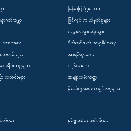
ပညာ
မြန်မာပြည်မှပေးစာ
အနာဂတ်ကမ္ဘာ
မြင်ကွင်းကျယ်မှတ်စုများ
ကမ္ဘာတလွှားခရီးသွား
း အားကစား
ဒီသီတင်းပတ် အာရှနိုင်ငံရေး
ားသတင်းများ
အာရှစီးပွားရေး
်မာ နှိုင်းယှဉ်ချက်
ကျန်းမာရေး
ပြားသတင်းများ
အမျိုးသမီးကဏ္ဍ
ရိုဟင်ဂျာအရေး မျှော်လင့်ချက်
်္ဂလိပ်စာ
ရုပ်ရှင်ထဲက အင်္ဂလိပ်စာ