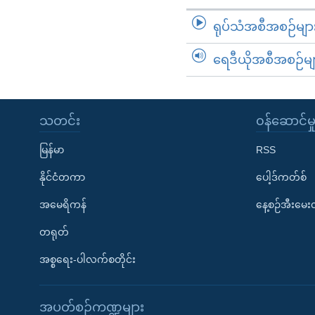
ရုပ်သံအစီအစဉ်မျာ
ရေဒီယိုအစီအစဉ်မျ
သတင်း
၀န်ဆောင်မှ
မြန်မာ
RSS
နိုင်ငံတကာ
ပေါ့ဒ်ကတ်စ်
အမေရိကန်
နေ့စဉ်အီးမေ
တရုတ်
အစ္စရေး-ပါလက်စတိုင်း
အပတ်စဉ်ကဏ္ဍများ