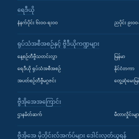
ရေဒီယို
နံနက်ပိုင်း ၆း၀၀-ရး၀၀
ညပိုင်း ၉း၀
ရုပ်သံအစီအစဉ်နှင့် ဗွီဒီယိုကဏ္ဍများ
နေ့စဉ်တီဗွီသတင်းလွှာ
မြန်မာ
ရေဒီယို ရုပ်သံအစီအစဉ်
နိုင်ငံတကာ
အပတ်စဉ်တီဗွီမဂ္ဂဇင်း
တွေ့ဆုံမေးမြန
ဗွီအိုအေအကြောင်း
ဌာနမိတ်ဆက်
မီတာလှိုင်းမျာ
ဗွီအိုအေ မိုဘိုင်းလ်အက်ပ်များ ဒေါင်းလုတ်ယူရန်
Learning English