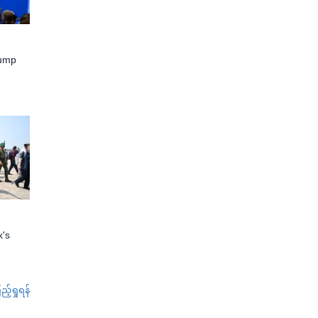
rump
x's
်ရှုရန်