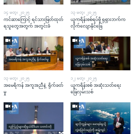
၁၄ မတ္၊ ၂၀၂၅
၁၃ မတ္၊ ၂၀၂၅
ကင်ဆာကြောင့် ရင်သားဖြတ်ထုတ်
ယူကရိန်းစစ်ရပ်ဖို့ ရုရှားဘက်က
ရသူတွေအတွက် အတွင်းခံ
လိုက်လျောနိုင်ခြေ
၁၃ မတ္၊ ၂၀၂၅
၁၂ မတ္၊ ၂၀၂၅
အမေရိကန် အကူအညီနဲ့ ရိုက်ခတ်
ယူကရိန်းစစ် အဆုံးသတ်ရေး
မှု
ခြေလှမ်းသစ်