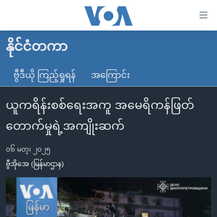
သုံး
ရ
လွယ်ကူ
နိုင်ငံတကာ
မူလစာမျက်နှာ
စေ
မြန်မာ
ဗွီဒီယို ကြည့်ရှုရန်
အကြောင်း
သည့်
ကမ္ဘာ့သတင်းများ
Link
ယူကရိန်းစစ်ရေးအကူ အမေရိကန်ဖြတ်
ဗွီဒီယို
နိုင်ငံတကာ
များ
သတင်းလွတ်လပ်ခွင့်
အမေရိကန်
တောက်မှုရဲ့အကျိုးဆက်
ပင်မ
ရပ်ဝန်းတခု လမ်းတခု အလွန်
တရုတ်
အကြောင်းအရာ
၀၆ မတ္၊ ၂၀၂၅
သို့
အင်္ဂလိပ်စာလေ့လာမယ်
အစ္စရေး-ပါလက်စတိုင်း
ဗွီအိုအေ (မြန်မာဌာန)
ကျော်
အပတ်စဉ်ကဏ္ဍများ
အမေရိကန်သုံးအီဒီယံ
ကြည့်
ရေဒီယိုနှင့်ရုပ်သံ အချက်အလက်များ
မကြေးမုံရဲ့ အင်္ဂလိပ်စာ
ရေဒီယို
ရန်
ပင်မ
ရေဒီယို/တီဗွီအစီအစဉ်
ရုပ်ရှင်ထဲက အင်္ဂလိပ်စာ
တီဗွီ