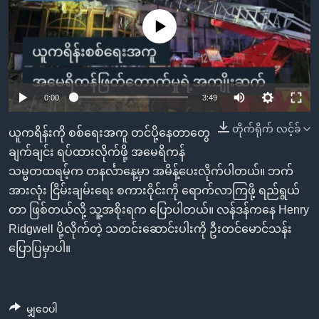
အ
သုတပဒေသာ အင်္ဂလိပ်စာ
ညွန်း
Learning English
No media source currently available
စာမျက်နှာ
သို့
ဗွီအိုအေ လူမှုကွန်ယက်များ
ကျော်
Auto
0:00
3:49
ကြည့်
ရန်
240p
တိုက်ရိုက် လင့်ခ်
ဘာသာစကားများ
ယူကရိန်းကို စစ်ရေးအကူ တင်ပို့နေတာတွေ
ရှာဖွေ
360p
ချက်ချင်း ရပ်ထားလိုက်ဖို့ အမေရိကန်
ရန်
သမ္မတထရမ့်က တနင်္လာနေ့မှာ အမိန့်ပေးလိုက်ပါတယ်။ ဘက်
Auto
240p
360p
480p
နေရာ
480p
အားလုံး ငြိမ်းချမ်းရေး စကားဝိုင်းကို ရောက်လာကြဖို့ ရည်ရွယ်
သို့
720p
တာ ဖြစ်တယ်လို့ သူ့အစိုးရက ပြောပါတယ်။ လန်ဒန်ကနေ Henry
720p
1080p
ကျော်
Ridgwell ပို့လိုက်တဲ့ သတင်းဆောင်းပါးကို ဦးတင်မောင်သန်း
1080p
ရန်
ပြောပြမှာပါ။
မျှဝေပါ