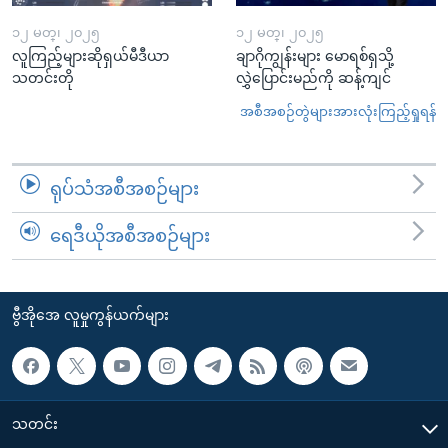
၁၂ မတ္၊ ၂၀၂၅
၁၂ မတ္၊ ၂၀၂၅
လူကြည့်များဆိုရှယ်မီဒီယာ
ချာဂိုကျွန်းများ မောရစ်ရှသို့
သတင်းတို
လွှဲပြောင်းမည်ကို ဆန့်ကျင်
အစီအစဉ်တွဲများအားလုံးကြည့်ရှုရန်
ရုပ်သံအစီအစဉ်များ
ရေဒီယိုအစီအစဉ်များ
ဗွီအိုအေ လူမှုကွန်ယက်များ
သတင်း