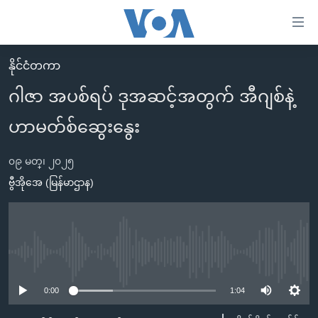
သုံး
ရ
လွယ်ကူ
နိုင်ငံတကာ
မူလစာမျက်နှာ
စေ
ဂါဇာ အပစ်ရပ် ဒုအဆင့်အတွက် အီဂျစ်နဲ့
မြန်မာ
သည့်
ဟာမတ်စ်ဆွေးနွေး
ကမ္ဘာ့သတင်းများ
Link
ဗွီဒီယို
နိုင်ငံတကာ
များ
၀၉ မတ္၊ ၂၀၂၅
သတင်းလွတ်လပ်ခွင့်
အမေရိကန်
ဗွီအိုအေ (မြန်မာဌာန)
ပင်မ
ရပ်ဝန်းတခု လမ်းတခု အလွန်
တရုတ်
အကြောင်းအရာ
သို့
အင်္ဂလိပ်စာလေ့လာမယ်
အစ္စရေး-ပါလက်စတိုင်း
ကျော်
အပတ်စဉ်ကဏ္ဍများ
အမေရိကန်သုံးအီဒီယံ
No media source currently available
ကြည့်
ရေဒီယိုနှင့်ရုပ်သံ အချက်အလက်များ
မကြေးမုံရဲ့ အင်္ဂလိပ်စာ
ရေဒီယို
ရန်
0:00
1:04
ပင်မ
ရေဒီယို/တီဗွီအစီအစဉ်
ရုပ်ရှင်ထဲက အင်္ဂလိပ်စာ
တီဗွီ