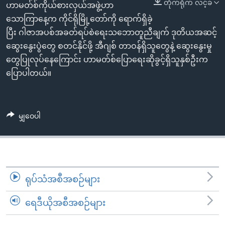
အ
တိုက်ရိုက် လင့်ခ်
ဟာမတ်စ်ကိုယ်စားလှယ်အဖွဲ့ဟာ
သုတပဒေသာ အင်္ဂလိပ်စာ
ညွန်း
Learning English
သောကြာနေ့က ကိုင်ရိုမြို့တော်ကို ရောက်ရှိခဲ့
စာမျက်နှာ
ပြီး ဂါဇာအပစ်အခတ်ရပ်စဲရေးသဘောတူညီချက် ဒုတိယအဆင့်
သို့
ဗွီအိုအေ လူမှုကွန်ယက်များ
ဆွေးနွေးပွဲတွေ စတင်နိုင်ဖို့ အီဂျစ် တာဝန်ရှိသူတွေနဲ့ ဆွေးနွေးမှု
ကျော်
တွေပြုလုပ်နေကြောင်း ဟာမတ်စ်ပြောရေးဆိုခွင့်ရှိသူနှစ်ဦးက
ကြည့်
ပြောပါတယ်။
ရန်
ဘာသာစကားများ
ရှာဖွေ
ရန်
မျှဝေပါ
နေရာ
သို့
ကျော်
ရန်
ရုပ်သံအစီအစဉ်များ
ရေဒီယိုအစီအစဉ်များ