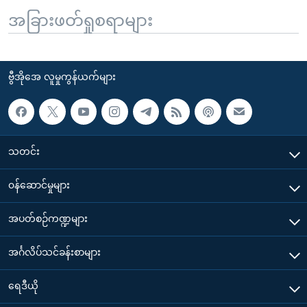
အခြားဖတ်ရှုစရာများ
ဗွီအိုအေ လူမှုကွန်ယက်များ
သတင်း
၀န်ဆောင်မှုများ
အပတ်စဉ်ကဏ္ဍများ
အင်္ဂလိပ်သင်ခန်းစာများ
ရေဒီယို