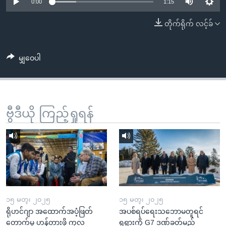
အ
0:00
1:15
သုတပဒေသာ အင်္ဂလိပ်စာ
ညွန်း
Learning English
တိုက်ရိုက် လင့်ခ်
စာမျက်နှာ
သို့
ဗွီအိုအေ လူမှုကွန်ယက်များ
ကျော်
မျှဝေပါ
ကြည့်
ရန်
ဘာသာစကားများ
ရှာဖွေ
ဗွီဒီယို ကြည့်ရှုရန်
ရန်
နေရာ
သို့
ကျော်
ရန်
၁၅ မတ္၊ ၂၀၂၅
၁၅ မတ္၊ ၂၀၂၅
ရိုဟင်ဂျာ အထောက်အပံ့ဖြတ်
အပစ်ရပ်ရေးသဘောမတူရင်
တောက်မှု ဟန့်တားဖို့ ကုလ
ရုရှားကို G7 ဒဏ်ခတ်မည်