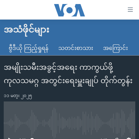
သုံး
ရ
လွယ်ကူ
အသံဖိုင်များ
မူလစာမျက်နှာ
စေ
မြန်မာ
ဗွီဒီယို ကြည့်ရှုရန်
သတင်းစာသား
အကြောင်း
သည့်
ကမ္ဘာ့သတင်းများ
Link
အမျိုးသမီးအခွင့်အရေး ကာကွယ်ဖို့
ဗွီဒီယို
နိုင်ငံတကာ
များ
သတင်းလွတ်လပ်ခွင့်
အမေရိကန်
ကုလသမဂ္ဂ အတွင်းရေးမှူးချုပ် တိုက်တွန်း
ပင်မ
ရပ်ဝန်းတခု လမ်းတခု အလွန်
တရုတ်
အကြောင်းအရာ
၁၁ မတ္၊ ၂၀၂၅
သို့
အင်္ဂလိပ်စာလေ့လာမယ်
အစ္စရေး-ပါလက်စတိုင်း
ကျော်
အပတ်စဉ်ကဏ္ဍများ
အမေရိကန်သုံးအီဒီယံ
ကြည့်
ရေဒီယိုနှင့်ရုပ်သံ အချက်အလက်များ
မကြေးမုံရဲ့ အင်္ဂလိပ်စာ
ရေဒီယို
ရန်
No media source currently available
ပင်မ
ရေဒီယို/တီဗွီအစီအစဉ်
ရုပ်ရှင်ထဲက အင်္ဂလိပ်စာ
တီဗွီ