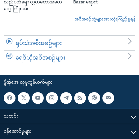
လည်ပတ်ရေး လွှတ်တော်အမတ်
Bazar ရောက်
တွေ ကြိုးပမ်း
အစီအစဉ်တွဲများအားလုံးကြည့်ရှုရန်
ရုပ်သံအစီအစဉ်များ
ရေဒီယိုအစီအစဉ်များ
ဗွီအိုအေ လူမှုကွန်ယက်များ
သတင်း
၀န်ဆောင်မှုများ