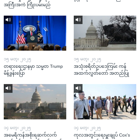
အကြီးအကဲ ကြိုးပမ်းမည်
၁၅ မတ္၊ ၂၀၂၅
၁၅ မတ္၊ ၂၀၂၅
တရားရေးဌာနမှာ သမ္မတ Trump
အသုံးစရိတ်ဥပဒေကြမ်း ကန်
မိန့်ခွန်းပြော
အထက်လွှတ်တော် အတည်ပြု
၁၄ မတ္၊ ၂၀၂၅
၁၄ မတ္၊ ၂၀၂၅
အမေရိကန်အစိုးရဆက်လက်
ကုလအတွင်းရေးမှူးချုပ် Cox's