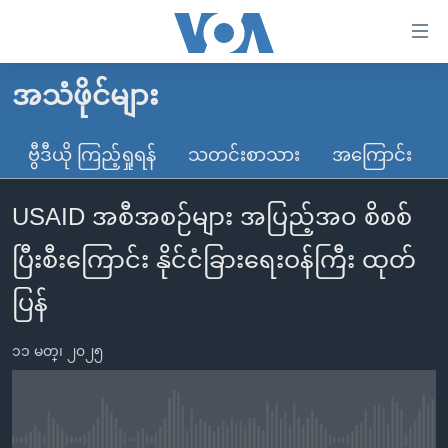
သုံး
ရ
လွယ်ကူ
အသံဖိုင်များ
မူလစာမျက်နှာ
စေ
မြန်မာ
ဗွီဒီယို ကြည့်ရှုရန်
သတင်းစာသား
အကြောင်း
သည့်
ကမ္ဘာ့သတင်းများ
Link
USAID အစီအစဉ်များ အပြည့်အ၀ စိစစ်
ဗွီဒီယို
နိုင်ငံတကာ
များ
သတင်းလွတ်လပ်ခွင့်
အမေရိကန်
ပြီးစီးကြောင်း နိုင်ငံခြားရေးဝန်ကြီး ထုတ်
ပင်မ
ရပ်ဝန်းတခု လမ်းတခု အလွန်
တရုတ်
အကြောင်းအရာ
ပြန်
သို့
အင်္ဂလိပ်စာလေ့လာမယ်
အစ္စရေး-ပါလက်စတိုင်း
ကျော်
၁၁ မတ္၊ ၂၀၂၅
အပတ်စဉ်ကဏ္ဍများ
အမေရိကန်သုံးအီဒီယံ
ကြည့်
ရေဒီယိုနှင့်ရုပ်သံ အချက်အလက်များ
မကြေးမုံရဲ့ အင်္ဂလိပ်စာ
ရေဒီယို
ရန်
ပင်မ
ရေဒီယို/တီဗွီအစီအစဉ်
ရုပ်ရှင်ထဲက အင်္ဂလိပ်စာ
တီဗွီ