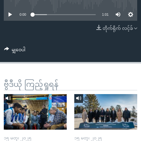
No media source currently available
အ
သုတပဒေသာ အင်္ဂလိပ်စာ
ညွန်း
Learning English
0:00
1:01
စာမျက်နှာ
သို့
ဗွီအိုအေ လူမှုကွန်ယက်များ
တိုက်ရိုက် လင့်ခ်
ကျော်
ကြည့်
မျှဝေပါ
ရန်
ဘာသာစကားများ
ရှာဖွေ
ရန်
နေရာ
ဗွီဒီယို ကြည့်ရှုရန်
သို့
ကျော်
ရန်
၁၅ မတ္၊ ၂၀၂၅
၁၅ မတ္၊ ၂၀၂၅