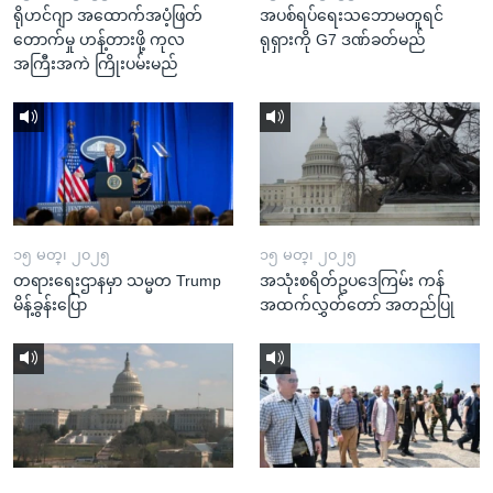
ရိုဟင်ဂျာ အထောက်အပံ့ဖြတ်
အပစ်ရပ်ရေးသဘောမတူရင်
တောက်မှု ဟန့်တားဖို့ ကုလ
ရုရှားကို G7 ဒဏ်ခတ်မည်
အကြီးအကဲ ကြိုးပမ်းမည်
၁၅ မတ္၊ ၂၀၂၅
၁၅ မတ္၊ ၂၀၂၅
တရားရေးဌာနမှာ သမ္မတ Trump
အသုံးစရိတ်ဥပဒေကြမ်း ကန်
မိန့်ခွန်းပြော
အထက်လွှတ်တော် အတည်ပြု