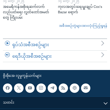
၁၄ မတ္၊ ၂၀၂၅
၁၄ မတ္၊ ၂၀၂၅
အမေရိကန်အစိုးရဆက်လက်
ကုလအတွင်းရေးမှူးချုပ် Cox's
လည်ပတ်ရေး လွှတ်တော်အမတ်
Bazar ရောက်
တွေ ကြိုးပမ်း
အစီအစဉ်တွဲများအားလုံးကြည့်ရှုရန်
ရုပ်သံအစီအစဉ်များ
ရေဒီယိုအစီအစဉ်များ
ဗွီအိုအေ လူမှုကွန်ယက်များ
သတင်း