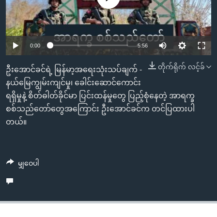
အ
သုတပဒေသာ အင်္ဂလိပ်စာ
ညွန်း
Learning English
စာမျက်နှာ
သို့
ဗွီအိုအေ လူမှုကွန်ယက်များ
Auto
0:00
5:56
ကျော်
240p
တိုက်ရိုက် လင့်ခ်
ကြည့်
ဦးအောင်ခင်ရဲ့ မြန်မာ့အရေးသုံးသပ်ချက် -
ရန်
360p
နယ်မြေကျွမ်းကျင်မှု၊ ခေါင်းဆောင်ကောင်း
ဘာသာစကားများ
ရှာဖွေ
ရရှိမှုနဲ့ စိတ်ဓါတ်ခိုင်မာ ပြင်းထန်မှုတွေ ပြည့်စုံနေတဲ့ အာရက္ခ
Auto
240p
360p
480p
480p
ရန်
စစ်သည်တော်တွေအကြောင်း ဦးအောင်ခင်က တင်ပြထားပါ
720p
နေရာ
တယ်။
720p
1080p
သို့
1080p
ကျော်
ရန်
မျှဝေပါ