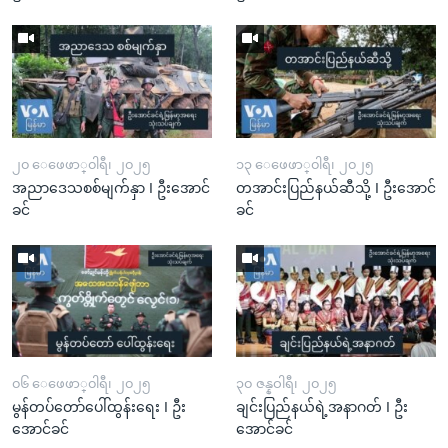
၂၀ ေဖေဖာ္၀ါရီ၊ ၂၀၂၅
၁၃ ေဖေဖာ္၀ါရီ၊ ၂၀၂၅
အညာဒေသစစ်မျက်နှာ I ဦးအောင်
တအာင်းပြည်နယ်ဆီသို့ I ဦးအောင်
ခင်
ခင်
၀၆ ေဖေဖာ္၀ါရီ၊ ၂၀၂၅
၃၀ ဇန္နဝါရီ၊ ၂၀၂၅
မွန်တပ်တော်ပေါ်ထွန်းရေး I ဦး
ချင်းပြည်နယ်ရဲ့အနာဂတ် I ဦး
အောင်ခင်
အောင်ခင်