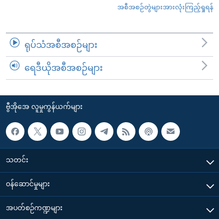
အစီအစဉ်တွဲများအားလုံးကြည့်ရှုရန်
ရုပ်သံအစီအစဉ်များ
ရေဒီယိုအစီအစဉ်များ
ဗွီအိုအေ လူမှုကွန်ယက်များ
သတင်း
၀န်ဆောင်မှုများ
အပတ်စဉ်ကဏ္ဍများ