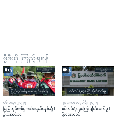
ဗွီဒီယို ကြည့်ရှုရန်
၀၆ မတ္၊ ၂၀၂၅
၂၇ ေဖေဖာ္၀ါရီ၊ ၂၀၂၅
ပြည်တွင်းစစ်မှ ဖက်ဒရယ်စနစ်သို့ I
စစ်တပ်ရဲ့ငွေကြေးချိတ်ဆက်မှု I
ဦးအောင်ခင်
ဦးအောင်ခင်