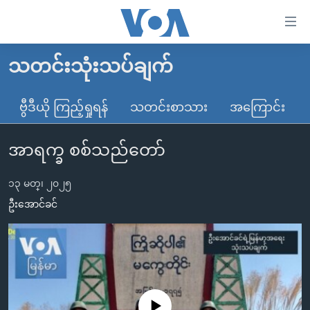
သုံး
ရ
လွယ်ကူ
သတင်းသုံးသပ်ချက်
မူလစာမျက်နှာ
စေ
မြန်မာ
ဗွီဒီယို ကြည့်ရှုရန်
သတင်းစာသား
အကြောင်း
သည့်
ကမ္ဘာ့သတင်းများ
Link
အာရက္ခ စစ်သည်တော်
ဗွီဒီယို
နိုင်ငံတကာ
များ
သတင်းလွတ်လပ်ခွင့်
အမေရိကန်
ပင်မ
၁၃ မတ္၊ ၂၀၂၅
ရပ်ဝန်းတခု လမ်းတခု အလွန်
တရုတ်
အကြောင်းအရာ
ဦးအောင်ခင်
သို့
အင်္ဂလိပ်စာလေ့လာမယ်
အစ္စရေး-ပါလက်စတိုင်း
ကျော်
အပတ်စဉ်ကဏ္ဍများ
အမေရိကန်သုံးအီဒီယံ
ကြည့်
ရေဒီယိုနှင့်ရုပ်သံ အချက်အလက်များ
မကြေးမုံရဲ့ အင်္ဂလိပ်စာ
ရေဒီယို
ရန်
ပင်မ
ရေဒီယို/တီဗွီအစီအစဉ်
ရုပ်ရှင်ထဲက အင်္ဂလိပ်စာ
တီဗွီ
No media source currently available