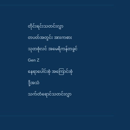
တိုင်းရင်းသတင်းလွှာ
တပတ်အတွင်း အားကစား
သုတစုံလင် အမေရိကန်တခွင်
Gen Z
နေရာပေါင်းစုံ အကြောင်းစုံ
ဒို့အသံ
သက်တံရောင်သတင်းလွှာ