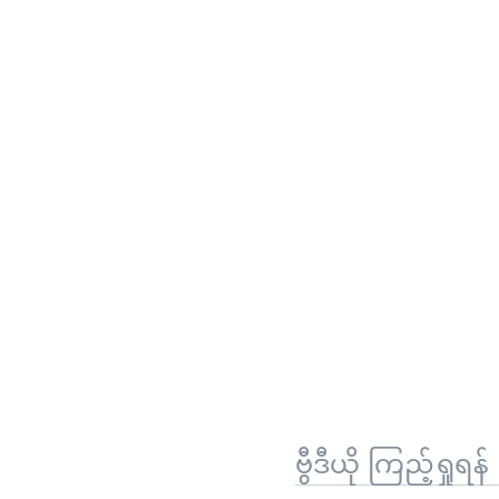
ဗွီဒီယို ကြည့်ရှုရန်