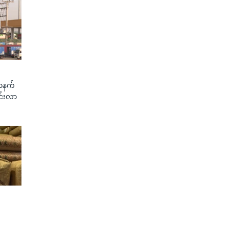
တာနက်
င်းလာ