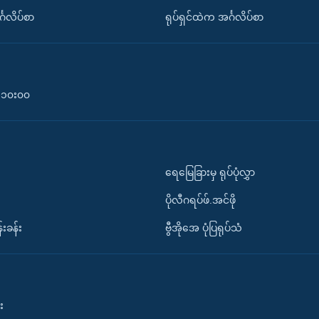
်္ဂလိပ်စာ
ရုပ်ရှင်ထဲက အင်္ဂလိပ်စာ
၀-၁၀း၀၀
ရေမြေခြားမှ ရုပ်ပုံလွှာ
ပိုလီဂရပ်ဖ်.အင်ဖို
်းခန်း
ဗွီအိုအေ ပုံပြရုပ်သံ
း