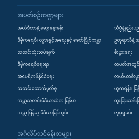
အပတ်စဉ်ကဏ္ဍများ
အယ်ဒီတာနဲ့ ဆွေးနွေးခန်း
သိပ္ပံနဲ့နည်း
ဒီမိုကရေစီ၊ လူ့အခွင့်အရေးနှင့် ခေတ်ပြိုင်ကမ္ဘာ
ဥတုရာသီနဲ့ 
သတင်းသုံးသပ်ချက်
စီးပွားရေး
ဒီမိုကရေစီရေးရာ
တပတ်အတွင်
အမေရိကန်နိုင်ငံရေး
လယ်ယာစီးပွ
သတင်းထောက်မှတ်စု
ယူကရိန်း၊ မြန
ကမ္ဘာ့သတင်းမီဒီယာထဲက မြန်မာ
ထူးခြားဆန်း
ကမ္ဘာ့ မြန်မာ့ မီဒီယာမြင်ကွင်း
လူမှုရှုခင်း
အင်္ဂလိပ်သင်ခန်းစာများ