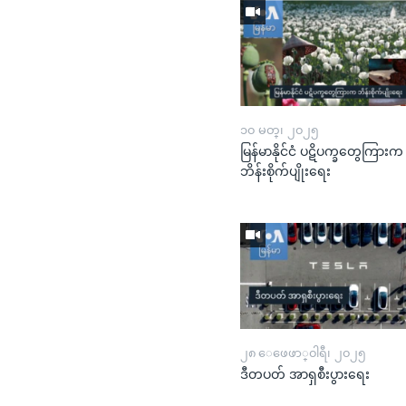
၁၀ မတ္၊ ၂၀၂၅
မြန်မာနိုင်ငံ ပဋိပက္ခတွေကြားက
ဘိန်းစိုက်ပျိုးရေး
၂၈ ေဖေဖာ္၀ါရီ၊ ၂၀၂၅
ဒီတပတ် အာရှစီးပွားရေး