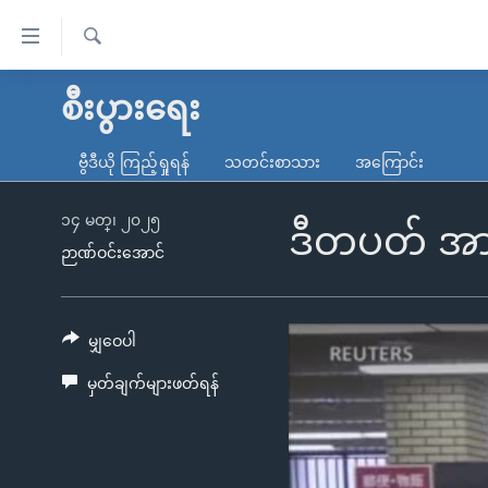
သုံး
ရ
ရှာဖွေ
လွယ်ကူ
မူလစာမျက်နှာ
စီးပွားရေး
ရ
စေ
မြန်မာ
လာ
ဗွီဒီယို ကြည့်ရှုရန်
သတင်းစာသား
အကြောင်း
သည့်
ဒ်
ကမ္ဘာ့သတင်းများ
Link
ဗွီဒီယို
နိုင်ငံတကာ
၁၄ မတ္၊ ၂၀၂၅
ဒီတပတ် အာရ
များ
ဉာဏ်ဝင်းအောင်
သတင်းလွတ်လပ်ခွင့်
အမေရိကန်
ပင်မ
ရပ်ဝန်းတခု လမ်းတခု အလွန်
တရုတ်
အကြောင်းအရာ
အင်္ဂလိပ်စာလေ့လာမယ်
အစ္စရေး-ပါလက်စတိုင်း
မျှဝေပါ
သို့
အပတ်စဉ်ကဏ္ဍများ
အမေရိကန်သုံးအီဒီယံ
ကျော်
မှတ်ချက်များဖတ်ရန်
ကြည့်
ရေဒီယိုနှင့်ရုပ်သံ အချက်အလက်များ
မကြေးမုံရဲ့ အင်္ဂလိပ်စာ
ရေဒီယို
ရန်
ရေဒီယို/တီဗွီအစီအစဉ်
ရုပ်ရှင်ထဲက အင်္ဂလိပ်စာ
တီဗွီ
ပင်မ