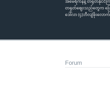
အမေရိကန်နဲ့ တရုတ်နိုင်ငံက
တရုတ်ဈေးသည်တွေက ပြောဆိ
ဒေါ်လာ (၄)ဘီလျံဖိုးလောက
Forum