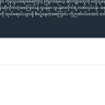
ြား ကုန်သွယ်ရေးစစ်ကြောင့် ကြုံလာရမယ့် ဆိုးကျိုးတွေကို တွေးပူနေ
ုလိုက်တဲ့အကြောင်းနဲ့ ဂျပန်မှာ ဂျပန်စာတိုက်ရဲ့ဘဏ်လုပ်ငန်း 
်ကို ထုတ်ရောင်းသွားဖို့ စီစဥ်နေတဲ့အကြောင်း ကိုဉာဏ်ဝင်းအောင်
Auto
240p
360p
720p
1080p