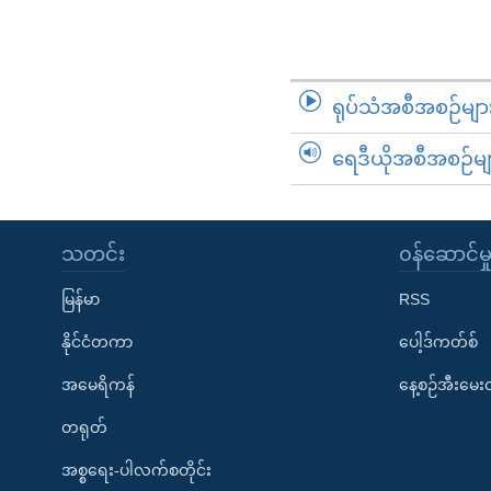
ရုပ်သံအစီအစဉ်မျာ
ရေဒီယိုအစီအစဉ်မျ
သတင်း
၀န်ဆောင်မှ
မြန်မာ
RSS
နိုင်ငံတကာ
ပေါ့ဒ်ကတ်စ်
အမေရိကန်
နေ့စဉ်အီးမေ
တရုတ်
အစ္စရေး-ပါလက်စတိုင်း