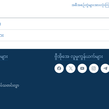
အစီအစဉ်တွဲများအားလုံးကြည့
း
ား
ုများ
ဗွီအိုအေ လူမှုကွန်ယက်များ
းလ်သတင်းလွှာ