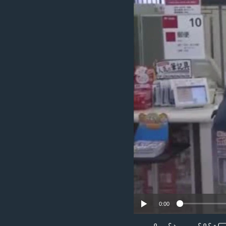
သုတပဒေသာ အင်္ဂလိပ်စာ
အ
ညွန်း
စာမျက်နှာ
သို့
ကျော်
ကြည့်
ရန်
ရှာဖွေ
ရန်
နေရာ
သို့
ကျော်
ရန်
0:00