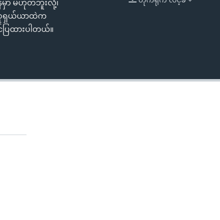
မှာ မဟုတ်ဘူးလို့၊
EMBED
360p
အစုရှယ်ယာထဲက
 တင်ပြထားပါတယ်။
480p
720p
1080p
480p