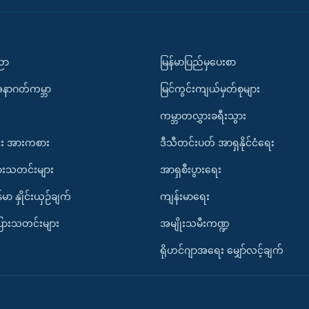
ပညာ
မြန်မာပြည်မှပေးစာ
အနာဂတ်ကမ္ဘာ
မြင်ကွင်းကျယ်မှတ်စုများ
ကမ္ဘာတလွှားခရီးသွား
း အားကစား
ဒီသီတင်းပတ် အာရှနိုင်ငံရေး
ားသတင်းများ
အာရှစီးပွားရေး
်မာ နှိုင်းယှဉ်ချက်
ကျန်းမာရေး
ပြားသတင်းများ
အမျိုးသမီးကဏ္ဍ
ရိုဟင်ဂျာအရေး မျှော်လင့်ချက်