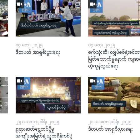
၀၇ မတ္၊ ၂၀၂၅
၀၄ မတ္၊ ၂၀၂၅
ဒီတပတ် အာရှစီးပွားရေး
စက်သုံးဆီ၊ လျှပ်စစ်နဲ့အင်
ဖြတ်တောက်မှုနောက် ကျဆ
တဲ့ကုန်သွယ်ရေး​​​​​​​
၂၅ ေဖေဖာ္၀ါရီ၊ ၂၀၂၅
၂၁ ေဖေဖာ္၀ါရီ၊ ၂၀၂၅
ရုရှားဓာတ်ငွေ့တင်ပို့မှု
ဒီတပတ် အာရှစီးပွားရေး
အကျိုးအမြတ်နဲ့ ယူကရိန်းစစ်ပွဲ