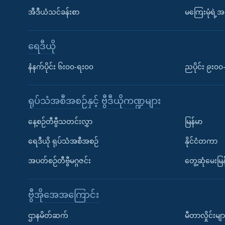
အီဒီယံသင်ခန်းစာ
မကြေးမုံရဲ့အင
ရေဒီယို
နံနက်ပိုင်း ၆း၀၀-ရး၀၀
ညပိုင်း ၉း၀
ရုပ်သံအစီအစဉ်နှင့် ဗွီဒီယိုကဏ္ဍများ
နေ့စဉ်တီဗွီသတင်းလွှာ
မြန်မာ
ရေဒီယို ရုပ်သံအစီအစဉ်
နိုင်ငံတကာ
အပတ်စဉ်တီဗွီမဂ္ဂဇင်း
တွေ့ဆုံမေးမြန
ဗွီအိုအေအကြောင်း
ဌာနမိတ်ဆက်
မီတာလှိုင်းမျာ