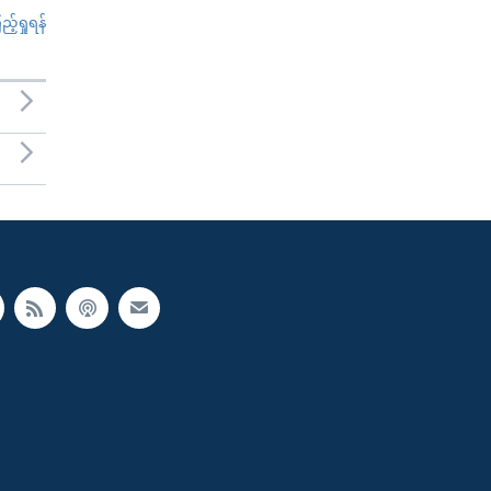
်ရှုရန်