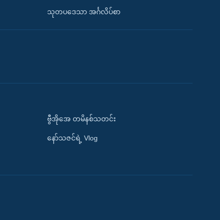
သုတပဒေသာ အင်္ဂလိပ်စာ
ဗွီအိုအေ တမိနစ်သတင်း
နော်သဇင်ရဲ့ Vlog